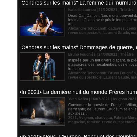
"Cendres sur les mains" La femme qui murmurait 
Isabelle Lauriou | 21/12/2021
|
Trib'Une
Dead Can Dance : "Les morts peuvent dan
les mains" sans avoir pris le temps de me
au...
Alexandre Tchobanoff
,
cadavres
,
cendr
revue du spectacle
,
Laurent Gaudé
,
ma
"Cendres sur les mains" Dommages de guerre, en
Bruno Fougniès | 24/08/2021
|
Théâtre
Inspirée par un fait divers glaçant, la 
massacres, des hécatombes, des effroyabl
trempée...
Alexandre Tchobanoff
,
Bruno Fougniès
revue du spectacle
,
Laurent Gaudé
,
ma
•In 2021• La dernière nuit du monde Frères hum
Yves Kafka | 16/07/2021
|
Avignon 2021
Convoquer la poésie de François Villon,
(terrifiante) de Laurent Gaudé, mise en
aux aléas...
2021
,
Avignon
,
chauveau
,
Fabrice Murc
magazine
,
remède
,
revue du spectacle
•In 2019• Nous, L'Europe, Banquet des Peuples