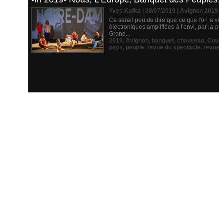
Yves Kafka | 08/07/2019
|
Avignon 2019
Ce serait peu de dire que ce que l'on a 
électroniques amplifiées à l'envi, par l
Grand...
2019
,
Avignon
,
banquet
,
chauveau
,
Cou
pays
,
peuple
,
revue du spectacle
,
revu