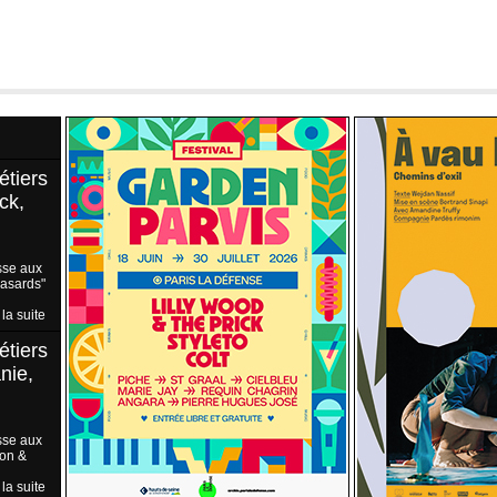
étiers
ck,
sse aux
Hasards"
 la suite
étiers
nie,
sse aux
ion &
 la suite