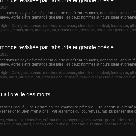
 monde revisitée par l'absurde et grande poésie
 2024
nt dans un pays dévasté par la guerre et brûlent les morts, dans toute l'absurdité
elève. Après s'être demandé que faire, les deux hommes la nourrissent et prennen
rigitte Corrigou
,
caveau
,
cendres
,
chauveau
,
cimetière
,
festival
,
fossoyeur
,
gil
gazine
,
mains
,
mort
,
musique
,
off
,
Prisca Lona
,
rescapé
,
revue du spectacle
,
re
 monde revisitée par l'absurde et grande poésie
 2023
nt dans un pays dévasté par la guerre et brûlent les morts, dans toute l'absurdité
elève. Après s'être demandé que faire, les deux hommes la nourrissent et prennen
rigitte Corrigou
,
caveau
,
cendres
,
chauveau
,
cimetière
,
festival
,
fossoyeur
,
gil
ains
,
mort
,
musique
,
off
,
Prisca Lona
,
rescapé
,
revue du spectacle
,
revueduspe
à l'oreille des morts
ser" ! Beauté, Lisa Gerrard est ma chanteuse préférée… J'ai assisté à la représ
 renseigner. Bien m'en a pris ! Par les temps qui courent, j'aurais pu penser que ce
es
,
chauveau
,
cimetière
,
crémation
,
fossoyeur
,
gil chauveau
,
guerre
,
Hébertot
,
gazine
,
main
,
mort
,
Prisca Lona
,
revue du spectacle
,
revueduspectacle
,
scene
,