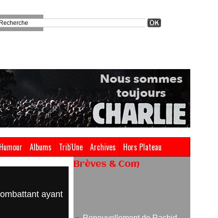
Humour
Albums
Trib'Une
Archives
Hors Plateau
Brèves & Com
Renouvellement de Rachid
 combattant ayant
Ouramdane à la tête de Chaillot-
Théâtre national de la danse
05/08/2026