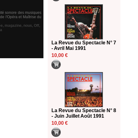
nsité sonore des musiques
de l'Opéra et Maîtrise du
ée
,
magazine
,
nous
,
Off
,
ka
La Revue du Spectacle N° 7
- Avril Mai 1991
10,00 €
La Revue du Spectacle N° 8
- Juin Juillet Août 1991
10,00 €