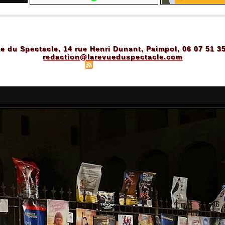
e du Spectacle, 14 rue Henri Dunant, Paimpol, 06 07 51 3
redaction@larevueduspectacle.com
Plan du site
|
Syndication
|
Powered by WM