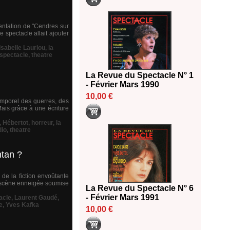
entation de "Cendres sur
 spectacle allait ajouter
Isabelle Lauriou
,
la
spectacle
,
theatre
La Revue du Spectacle N° 1
- Février Mars 1990
10,00 €
emporel des guerres, des
Mais grâce à une écriture
,
Hébertot
,
horreur
,
la
dio
,
theatre
ntan ?
de la fiction envoûtante
e scène enneigée soumise
La Revue du Spectacle N° 6
- Février Mars 1991
acle
,
Laurent Gaudé
,
e
,
Yves Kafka
10,00 €