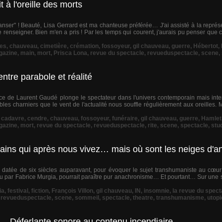
à l'oreille des morts
ser" ! Beauté, Lisa Gerrard est ma chanteuse préférée… J'ai assisté à la représ
 renseigner. Bien m'en a pris ! Par les temps qui courent, j'aurais pu penser que ce
es
,
chauveau
,
cimetière
,
crémation
,
fossoyeur
,
gil chauveau
,
guerre
,
Hébertot
,
gazine
,
main
,
mort
,
Prisca Lona
,
revue du spectacle
,
revueduspectacle
,
scene
,
tre parabole et réalité
pièce de Laurent Gaudé plonge le spectateur dans l'univers contemporain mais int
es charniers que le vent de l'actualité nous souffle régulièrement aux oreilles. 
,
cadavre
,
cendre
,
chauveau
,
fossoyeur
,
funéraire
,
gil chauveau
,
guerre
,
Hamlet
gazine
,
mort
,
revue du spectacle
,
revueduspectacle
,
rite
,
scene
,
spectacle
,
stu
ains qui après nous vivez… mais où sont les neiges d'a
 datée de six siècles auparavant, pour évoquer le sujet transhumaniste au cœur 
 jeu par Fabrice Murgia, pourrait paraître pur anachronisme… Et pourtant… Sur un
ia
,
festival
,
fiction
,
François Villon
,
gil chauveau
,
IN
,
insomnie
,
la revue du spect
,
revueduspectacle
,
scene
,
sommeil
,
spectacle
,
theatre
,
transhumanisme
,
utopi
… Déferlante sonore au contenu incendiaire