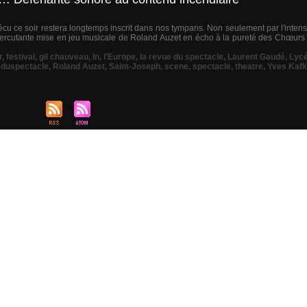
vécu ce soir restera longtemps inscrit dans nos tympans. Non seulement par l'inte
a percutante mise en jeu musicale de Roland Auzet en écho à la pureté des Chœurs 
r
,
festival
,
gil chauveau
,
In
,
l'Europe
,
la revue du spectacle
,
Laurent Gaudé
,
Lyc
eduspectacle
,
Roland Auzet
,
Saint-Joseph
,
scene
,
spectacle
,
theatre
,
Yves Kaf