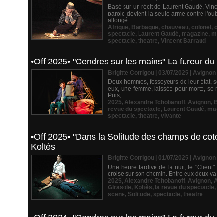
Basé sur un récit de Laurent Gaudé, Vince
parole devient la seule arme contre l'o
allongé...
Afrique
,
Barbaque
,
chauveau
,
colonel
,
c
spectacle
,
Laurent Gaudé
,
magazine
,
mi
spectacle
,
theatre
,
Vincent Barraud
•Off 2025• "Cendres sur les mains" La fureur du
Brigitte Corrigou | 03/07/2025
|
Avignon
Deux hommes, fossoyeurs de leur état, so
eux, une femme, laissée pour morte, se r
Puis,...
2025
,
Alexandre Tchobanoff
,
Avignon
,
B
revue du spectacle
,
Laurent Gaudé
,
ma
spectacle
,
theatre
,
vivante
•Off 2025• "Dans la Solitude des champs de cot
Koltès
Brigitte Corrigou | 01/07/2025
|
Avignon
Une heure tardive de la nuit, le "Client" s
croise sur son chemin. Entre eux deux va 
2025
,
Alexandre Tchobanoff
,
Avignon
,
A
Girasole
,
Koltès
,
la revue du spectacle
,
scene
,
Solitude
,
spectacle
,
theatre