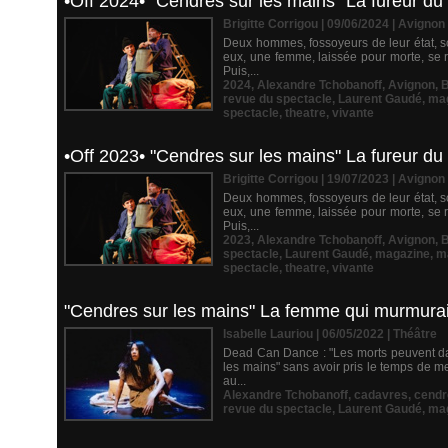
•Off 2024• "Cendres sur les mains" La fureur du
Brigitte Corrigou | 09/06/2024
|
Avignon
Deux hommes, fossoyeurs de leur état, so
eux, une femme, laissée pour morte, se r
Puis,...
2024
,
Alexandre Tchobanoff
,
Avignon
,
B
revue du spectacle
,
Laurent Gaudé
,
ma
spectacle
,
theatre
,
vivante
•Off 2023• "Cendres sur les mains" La fureur du
Brigitte Corrigou | 19/07/2023
|
Avignon
Deux hommes, fossoyeurs de leur état, so
eux, une femme, laissée pour morte, se r
Puis,...
2023
,
Alexandre Tchobanoff
,
Avignon
,
B
spectacle
,
Laurent Gaudé
,
magazine
,
m
spectacle
,
theatre
,
vivante
"Cendres sur les mains" La femme qui murmurait 
Isabelle Lauriou | 06/05/2022
|
Théâtre
Dead Can Dance : "Les morts peuvent dan
les mains" sans avoir pris le temps de me
au...
Alexandre Tchobanoff
,
cadavres
,
cendr
revue du spectacle
,
Laurent Gaudé
,
ma