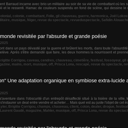
nt Barraud incarne avec brio un militaire au soir de sa vie de combattant où les so
ubli et le ressenti. Hamac de couleurs suspendu en fond de scène, qui dessine
olonial
,
colonie
,
combattant
,
Folie
,
gil chauveau
,
guerre
,
harmonica
,
Joël Lokos
litaire
,
musique
,
Niger
,
revue du spectacle
,
revueduspectacle
,
Safidin Alouach
 monde revisitée par l'absurde et grande poésie
 2025
nt dans un pays dévasté par la guerre et brûlent les morts, dans toute l'absurdité
elève. Après s'être demandé que faire, les deux hommes la nourrissent et prennen
rigitte Corrigou
,
caveau
,
cendres
,
chauveau
,
cimetière
,
festival
,
fossoyeur
,
gil
gazine
,
mains
,
mort
,
musique
,
off
,
Prisca Lona
,
rescapé
,
revue du spectacle
,
re
on" Une adaptation organique en symbiose extra-lucide a
 2025
'aventure dans l'obscurité d'un entrepôt désaffecté situé à la lisière de la ville, te
s'instaurer un deal entre vendre et acheter… Mais quel est au juste l'objet de cet é
yler
,
Brigitte Corrigou
,
champs
,
chauveau
,
client
,
coton
,
dealer
,
drogue
,
festival
Laurent Gaudé
,
magazine
,
Mahler
,
musique
,
off
,
Prisca Lona
,
revue du spectacl