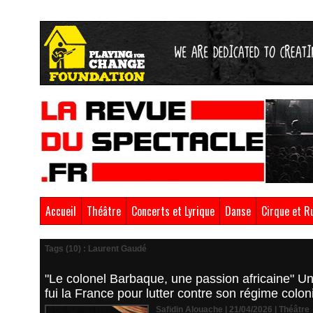
Accueil
Théâtre
Concerts et Lyrique
Danse
Cirque et R
Tags (10) : Laurent Gaudé
"Le colonel Barbaque, une passion africaine" Un 
fui la France pour lutter contre son régime colon
Safidin Alouache | 21/04/2026
|
Théâtre