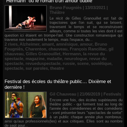
"Hermann" ou le roman d'un amour oublié
Bruno Fougniès | 13/03/2021
|
Théâtre
Le récit de Gilles Granouillet est fait de
trajectoires que l'on suit, qui se brisent,
traversent le temps et se reconstruisent
ailleurs, comme si toutes les vies dont il est
question ici étaient en trompe-l'œil. Une construction romanesque qui
traverse non seulement le temps, mais l'espace, du...
2 rives
,
Alzheimer
,
amant
,
amnésique
,
amour
,
Bruno
Fougniès
,
Charenton
,
chauveau
,
François Rancillac
,
gil
chauveau
,
Gilles Granouillet
,
Hermann
,
la revue du
spectacle
,
magazine
,
maladie
,
neurologue
,
revue du
spectacle
,
revueduspectacle
,
russie
,
scene
,
soviétique
,
spectacle
,
sur paroles
,
theatre
Festival des écoles du théâtre public… Dixième et
dernière !
Gil Chauveau | 21/06/2019
|
Festivals
Encore une fois, des écoles supérieures du
théâtre public - qui forment tout au long de
l'année des comédiennes et des comédiens
– vont présenter leurs "spectacles de sortie"
à un public chaque année plus nombreux,
ainsi qu'aux professionnels(les) et aux critiques. Elles sont au nombre
de sept pour...