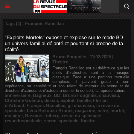
Tags (4) : François Rancillac
"Exploits Mortels" expose et explose sur le mode BD
un univers familial déjanté et pourtant si proche de la
réalité
Bruno Fougniès | 11/02/2025
|
Théâtre
François Rancillac est au théâtre ce que les
chefs d'orchestres sont à la musique
classique. Face à une partition textuelle
complexe, il parvient grâce à son
expérience, sa sensibilité et son talent de metteur en scène et de
directeur d'actrices et d'acteurs à donner le concert, la représentation...
anniversaire
,
Bagneux
,
BD
,
Bruno Fougniès
,
chauveau
,
Christine Guênon
,
dessin
,
exploit
,
famille
,
Florian
d'Arbaud
,
François Rancillac
,
gil chauveau
,
la revue du
spectacle
,
Léna Bokobza-Brunet
,
magazine
,
mère
,
mortel
,
musique
,
Rasmus Linberg
,
revue du spectacle
,
revueduspectacle
,
scene
,
spectacle
,
theatre