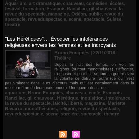
Aquarium
,
art dramatique
,
chauveau
,
comédien
,
écoles
,
festival
,
formation
,
François Rancillac
,
gil chauveau
,
la
revue du spectacle
,
magazine
,
Odéon
,
public
,
revue du
spectacle
,
revueduspectacle
,
scene
,
spectacle
,
Suisse
,
theatre
"Les Hérétiques"… Évoquer les intolérances
religieuses envers les femmes et les incroyants
Bruno Fougniès | 22/11/2018
|
Théâtre
Depuis la nuit des temps, on voit les
religions (surtout monothéistes) s'affronter,
s'opposer et pour finir se faire la guerre avec
la volonté de détruire l'autre (ce qui n'est
pas vraiment dans leurs discours mais qui est certainement dans la
moelle même de leurs existences). Une guerre donc, qui...
aquarium
,
Bruno Fougniès
,
chauveau
,
école
,
François
Rancillac
,
gil chauveau
,
Hérétique
,
inquisition
,
intolérance
,
Renouvellement de Rachid Ouramdane à la tête de Chaillot-
la revue du spectacle
,
laïcité
,
liberté
,
magazine
,
Mariette
Théâtre national de la danse
Navarro
,
monothéismes
,
religion
,
revue du spectacle
,
05/08/2026
revueduspectacle
,
scene
,
sorcière
,
spectacle
,
theatre
Nomination de Jérôme Montchal à la direction du Phénix,
Scène nationale de Valenciennes Métropole
22/07/2026