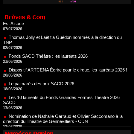
Nomination de Servane Ducorps et Mikaël Serre à la direction
de la Comédie de Colmar - Centre Dramatique National Grand
Est Alsace
07/07/2026
Brèves & Com
Thomas Jolly et Laëtitia Guédon nommés à la direction du
TNP
02/07/2026
Fonds SACD Théâtre : les lauréats 2026
23/06/2026
Dispositif ARTCENA Écrire pour le cirque, les lauréats 2026 !
20/06/2026
Le palmarès des prix SACD 2026
18/06/2026
Les 10 lauréats du Fonds Grandes Formes Théâtre 2026
SACD
13/06/2026
Nomination de Nathalie Garraud et Olivier Saccomano à la
direction du Théâtre de Gennevilliers - CDN
13/06/2026
Dispositif SACD Auteurs d'espaces : les lauréats 2026
18/03/2026