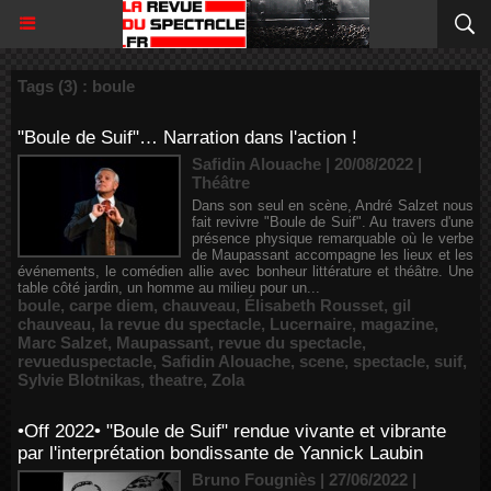
Tags (3) : boule
"Boule de Suif"… Narration dans l'action !
Safidin Alouache | 20/08/2022
|
Théâtre
Dans son seul en scène, André Salzet nous
fait revivre "Boule de Suif". Au travers d'une
présence physique remarquable où le verbe
de Maupassant accompagne les lieux et les
événements, le comédien allie avec bonheur littérature et théâtre. Une
table côté jardin, un homme au milieu pour un...
boule
,
carpe diem
,
chauveau
,
Élisabeth Rousset
,
gil
chauveau
,
la revue du spectacle
,
Lucernaire
,
magazine
,
Marc Salzet
,
Maupassant
,
revue du spectacle
,
revueduspectacle
,
Safidin Alouache
,
scene
,
spectacle
,
suif
,
Sylvie Blotnikas
,
theatre
,
Zola
•Off 2022• "Boule de Suif" rendue vivante et vibrante
par l'interprétation bondissante de Yannick Laubin
Bruno Fougniès | 27/06/2022
|