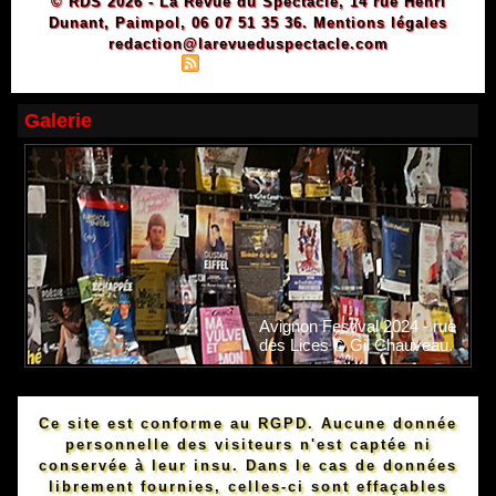
© RDS 2026 - La Revue du Spectacle, 14 rue Henri
Dunant, Paimpol, 06 07 51 35 36.
Mentions légales
redaction@larevueduspectacle.com
|
|
Plan du site
Syndication
Powered by WM
Galerie
Avignon Festival 2024 - rue
des Lices © Gil Chauveau.
Ce site est conforme au RGPD. Aucune donnée
personnelle des visiteurs n'est captée ni
conservée à leur insu. Dans le cas de données
librement fournies, celles-ci sont effaçables