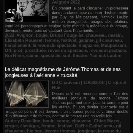
Avignon 2022
En prenant le parti d'incarner un professeur
dans sa classe pour raconter l'histoire écrite
par Guy de Maupassant, Yannick Laubin
met en exergue les rouages des relations
entre les personnages et sculpte avec minutie la mécanique du groupe,
devenant meute, puis se vautrant dans l'inhumanité....
2022
,
Avignon
,
boule
,
Bruno Fougniès
,
chauveau
,
dessin
,
Élisabeth Rousset
,
femme
,
festival
,
galante
,
gil chauveau
,
harcélement
,
la revue du spectacle
,
magazine
,
Maupassant
,
Off
,
prof
,
prostituée
,
revue du spectacle
,
revueduspectacle
,
Roi René
,
scene
,
spectacle
,
suif
,
theatre
,
Yannick Laubin
Le délicat magnétisme de Jérôme Thomas et de ses
jongleuses à l'aérienne virtuosité
Gil Chauveau | 11/03/2018
|
Cirque &
Rue
Depuis qu'il est reconnu comme l'un des
meilleurs jongleurs du monde, Jérôme
Thomas peut tout oser, pour lui comme pour
les autres. Et son dernier spectacle est à
l'image de ce qu'il est devenu… un créateur poète et virtuose doublé
d'un découvreur de talents, comme le prouve une nouvelle fois...
Audrey Decaillon
,
boule
,
canne
,
chauveau
,
Chloé Mazet
,
cirque
,
élastique
,
femme
,
festival
,
Gaëlle Cathelineau
,
gil
chauveau
,
hic hoc
,
jérome thomas
,
jonglage
,
la revue du