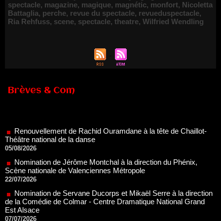
spectacle
,
magazine
,
magique
,
magnétic
,
monfort
,
Nicoletta
Battaglia
,
perche
,
revue du spectacle
,
revueduspectacle
,
Ria Rehfuss
,
scene
,
spectacle
,
theatre
,
Wilfried Wendling
Brèves & Com
Renouvellement de Rachid Ouramdane à la tête de Chaillot-
Théâtre national de la danse
05/08/2026
Nomination de Jérôme Montchal à la direction du Phénix,
Scène nationale de Valenciennes Métropole
22/07/2026
Nomination de Servane Ducorps et Mikaël Serre à la direction
de la Comédie de Colmar - Centre Dramatique National Grand
Est Alsace
07/07/2026
Thomas Jolly et Laëtitia Guédon nommés à la direction du