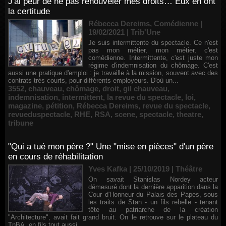
J'ai peur de ne pas renouveler mes droits… Eux en ont
la certitude
Rébecca Dereims, Comédienne |
19/02/2021
|
Trib'Une
Je suis intermittente du spectacle. Ce n'est
pas mon métier, mon métier, c'est
comédienne. Intermittente, c'est juste mon
régime d'indemnisation du chômage. C'est
aussi une pratique d'emploi : je travaille à la mission, souvent avec des
contrats très courts, pour différents employeurs. D'où un...
3552
,
chauveau
,
chômage
,
droit
,
gil chauveau
,
indemnisation
,
intermittent
,
la revue du spectacle
,
loi
,
magazine
,
pétition
,
Rébecca Dereims
,
revue du spectacle
,
revueduspectacle
,
RHE
,
RSA
,
scene
,
spectacle
,
theatre
,
tribune
"Qui a tué mon père ?" Une "mise en pièces" d'un père
en cours de réhabilitation
Yves Kafka | 25/10/2019
|
Théâtre
On savait Stanislas Nordey acteur
démesuré dont la dernière apparition dans la
Cour d'Honneur du Palais des Papes, sous
les traits de Stan - un fils rebelle - tenant
tête au patriarche de la création
"Architecture", avait fait grand bruit. On le retrouve sur le plateau du
TnBA, en fils tout aussi...