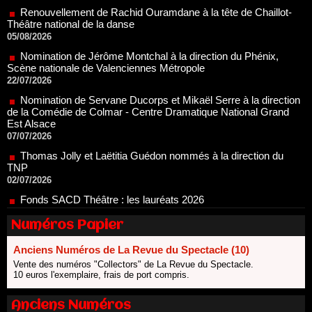
05/08/2026
Nomination de Jérôme Montchal à la direction du Phénix,
Scène nationale de Valenciennes Métropole
22/07/2026
Nomination de Servane Ducorps et Mikaël Serre à la direction
de la Comédie de Colmar - Centre Dramatique National Grand
Est Alsace
07/07/2026
Thomas Jolly et Laëtitia Guédon nommés à la direction du
TNP
02/07/2026
Fonds SACD Théâtre : les lauréats 2026
23/06/2026
Dispositif ARTCENA Écrire pour le cirque, les lauréats 2026 !
20/06/2026
Numéros Papier
Le palmarès des prix SACD 2026
18/06/2026
Anciens Numéros de La Revue du Spectacle (10)
Vente des numéros "Collectors" de La Revue du Spectacle.
Les 10 lauréats du Fonds Grandes Formes Théâtre 2026
10 euros l'exemplaire, frais de port compris.
SACD
13/06/2026
Anciens Numéros
Nomination de Nathalie Garraud et Olivier Saccomano à la