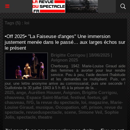
Tags (5) : loi
•Off 2025• "La Faiseuse d'anges" Une immersion
justement menée dans le passé… aux larges échos sur
le présent
Brigitte Corrigou | 18/06/2025
|
Avignon 2025
Cherbourg. 1942. Marie-Louise Giraud aide
des femmes à avorter pour leur rendre
service. Peu à peu, l'aide devient l'habitude
et les demandes se multiplient. Puis, un
jour, une lettre anonyme arrive au commissariat, puis une seconde !
Guillotinée le 30 juillet 1943 à 5 h 45 à la prison de la...
2025
,
ange
,
Aurélien Houver
,
Avignon
,
Brigitte Corrigou
,
chauveau
,
Espace Saint-Martial
,
festival
,
foetus
,
gil
chauveau
,
IVG
,
la revue du spectacle
,
loi
,
magazine
,
Marie-
Louise Giraud
,
musique
,
Occupation
,
off
,
prison
,
revue du
spectacle
,
revueduspectacle
,
scene
,
Simone Veil
,
Sophie
Jolis
,
spectacle
,
theatre