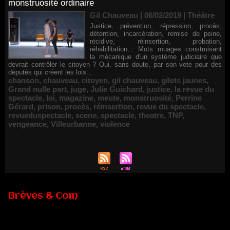
monstruosité ordinaire
Gil Chauveau | 06/02/2019
|
Théâtre
Justice, prévention, répression, procès,
détention, incarcération, remise de peine,
récidive, réinsertion, probation,
réhabilitation… Mots rouages construisant
la mécanique d'un système judiciaire que
devrait contrôler le citoyen ? Oui, sans doute, par son vote pour des
députés qui créent les lois...
chanson
,
chauveau
,
citoyen
,
gil chauveau
,
gilets jaunes
,
Grand nulle part
,
juge
,
Julie Guichard
,
justice
,
la revue du
spectacle
,
loi
,
magazine
,
meute
,
monstruosité
,
Perrine
Gérard
,
prison
,
procès
,
réinsertion
,
revue du spectacle
,
revueduspectacle
,
scene
,
spectacle
,
theatre
,
TNP
,
vengeance
,
Villeurbanne
,
violence
Brèves & Com
Renouvellement de Rachid Ouramdane à la tête de Chaillot-
Théâtre national de la danse