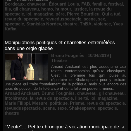
Bordeaux
,
chauveau
,
Édouard Louis
,
FAB
,
famille
,
festival
,
fils
,
gil chauveau
,
homo
,
humour
,
justice
,
la revue du
spectacle
,
loi
,
magazine
,
père
,
Pierre Bourdieu
,
Qui a tué
,
revue du spectacle
,
revueduspectacle
,
scene
,
sex
,
spectacle
,
Stanislas Nordey
,
theatre
,
TnBA
,
violence
,
Yves
Kafka
Manipulations politiques et charnelles entremêlées
dans une orgie glacée
Bruno Fougniès | 10/04/2019
|
Théâtre
Arnaud Anckaert est plus accoutumé aux
textes contemporains qu'aux classiques.
C'est la première fois qu'il puise au
répertoire de Shakespeare pour y extraire
une pièce qui traite frontalement de la politique, mais plus encore des
abus du pouvoir, de l'intolérance et de la folie où peuvent mener...
Arnaud Anckaert
,
Bruno Fougniès
,
chauveau
,
gil chauveau
,
intolérance
,
la revue du spectacle
,
liberté
,
loi
,
magazine
,
Marie Filippi
,
Mesure
,
politique
,
Prisme
,
revue du spectacle
,
revueduspectacle
,
scene
,
sexe
,
Shakespeare
,
spectacle
,
theatre
"Meute"… Petite chronique à vocation municipale de la