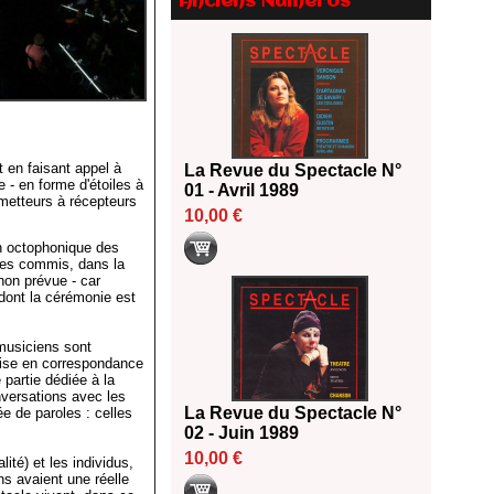
Anciens Numéros
Le palmarès des prix SACD
2026
18/06/2026
Les 10 lauréats du Fonds
Grandes Formes Théâtre 2026
SACD
13/06/2026
 en faisant appel à
La Revue du Spectacle N°
Nomination de Nathalie
e - en forme d'étoiles à
01 - Avril 1989
Garraud et Olivier Saccomano à
émetteurs à récepteurs
la direction du Théâtre de
10,00 €
Gennevilliers - CDN
n octophonique des
13/06/2026
ctes commis, dans la
non prévue - car
Dispositif SACD Auteurs
dont la cérémonie est
d'espaces : les lauréats 2026
18/03/2026
 musiciens sont
mise en correspondance
 partie dédiée à la
nversations avec les
La Revue du Spectacle N°
e de paroles : celles
02 - Juin 1989
10,00 €
ité) et les individus,
s avaient une réelle