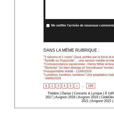
Me notifier l'arrivée de nouveaux comment
DANS LA MÊME RUBRIQUE :
"3 saisons et 1 corps" Gaza, portée par la force et l
"Tartuffe ou l'hypocrite"… une version inédite et int
"Correspondance passionnée - Henry Miller et Anaïs
"Sturbzep" Un bien étrange et "monstrueux" bordel…
l'insupportable réalité
- 12/06/2026
"Lumières, lumières, lumières" Une adaptation habi
- 09/06/2026
1
2
3
4
5
»
...
288
Théâtre
|
Danse
|
Concerts & Lyrique
|
À l'af
2017
|
Avignon 2018
|
Avignon 2019
|
CédéDév
2021
|
Avignon 2022
|