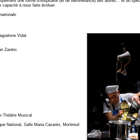
omplément une forme d'hospitalité (et de bienveillance) des autres… et du spe
e capacité à nous faire évoluer.
nationale.
aguelone Vidal.
an Zanési.
e Théâtre Musical
ue National, Salle Maria Casarès, Montreuil