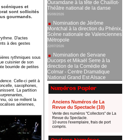
Nomination de Jérôme
s scéniques et
at sont sollicités
Montchal à la direction du Phénix,
plus gourmands.
Scène nationale de Valenciennes
Métropole
22/07/2026
Nomination de Servane
 rythme. D'actes
cents à des gestes
Ducorps et Mikaël Serre à la
direction de la Comédie de
Colmar - Centre Dramatique
mières rythmiques sous
National Grand Est Alsace
ue cuisinier de son
te bourride de petites
07/07/2026
Thomas Jolly et Laëtitia
ence. Celle-ci petit à
Guédon nommés à la direction du
oloncelle, saxophones,
TNP
Numéros Papier
nissent. La partition
02/07/2026
surprenantes,
onnu, où se mêlent la
Anciens Numéros de La
Fonds SACD Théâtre : les
ocalises aériennes,
Revue du Spectacle (10)
lauréats 2026
Vente des numéros "Collectors" de La
23/06/2026
Revue du Spectacle.
Dispositif ARTCENA Écrire
10 euros l'exemplaire, frais de port
compris.
pour le cirque, les lauréats 2026 !
20/06/2026