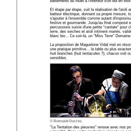
battements du fouet à l'intérieur d'un bol en in
Et étape par étape, suit la réalisation de l'aïoli
batteur électrique, donnant sa propre mesure, 
s'ajouter à l'ensemble comme autant d'improvis
festive et gourmande. Jusqu'au final composé 
percussions suivie d'une petite "cantate" pour
terre, des seiches et aïoli intiment mariés, vali
blanc bio... Ce soir-là, un "Miss Terre" Domain
La proposition de Maguelone Vidal met en résona
une pratique primitive... la table ou plus exactem
huit branches (huit tentacules ?), chacun voit o
sensibles.
© Romuald Ducros.
"La Tentation des pieuvres" renoue avec nos pr