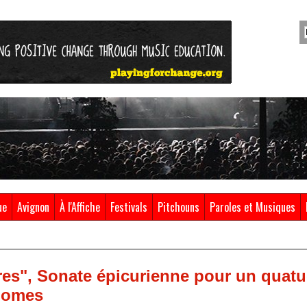
ue
Avignon
À l'Affiche
Festivals
Pitchouns
Paroles et Musiques
res", Sonate épicurienne pour un quatu
onomes