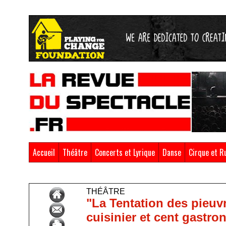
Accueil
Théâtre
Concerts et Lyrique
Danse
Cirque et R
Accueil
>
Théâtre
THÉÂTRE
"La Tentation des pieuv
cuisinier et cent gastr