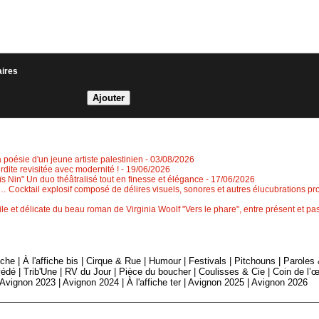
aires
a poésie d'un jeune artiste palestinien
- 03/08/2026
erdite revisitée avec modernité !
- 19/06/2026
 Nin" Un duo théâtralisé tout en finesse et élégance
- 17/06/2026
 Cocktail explosif composé de délires visuels, sonores et autres élucubrations pr
le et délicate du beau roman de Virginia Woolf "Vers le phare", entre présent et 
fiche
|
À l'affiche bis
|
Cirque & Rue
|
Humour
|
Festivals
|
Pitchouns
|
Paroles
édé
|
Trib'Une
|
RV du Jour
|
Pièce du boucher
|
Coulisses & Cie
|
Coin de l’œ
Avignon 2023
|
Avignon 2024
|
À l'affiche ter
|
Avignon 2025
|
Avignon 2026