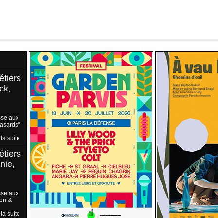
étiers
ck,
sse aux
Hasards"
 la suite
étiers
nie,
sse aux
ion &
 la suite