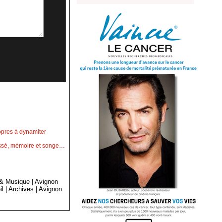
opres à dynamiter
passé, mémoire et songe…
 & Musique
|
Avignon
il
|
Archives
|
Avignon