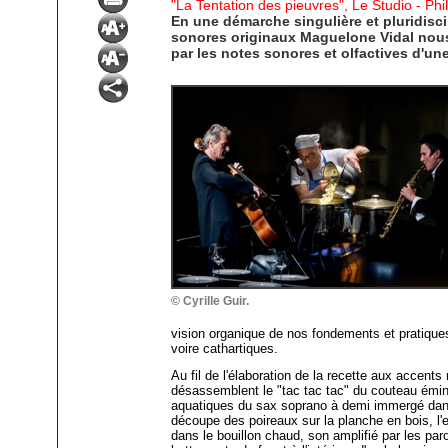
"La Tentation des pieuvres", Le Studio - Ph
En une démarche singulière et pluridisci
sonores originaux Maguelone Vidal nous 
par les notes sonores et olfactives d'u
© Cyrille Guir.
vision organique de nos fondements et pratique
voire cathartiques.
Au fil de l'élaboration de la recette aux accent
désassemblent le "tac tac tac" du couteau éminç
aquatiques du sax soprano à demi immergé dans l
découpe des poireaux sur la planche en bois, l
dans le bouillon chaud, son amplifié par les par