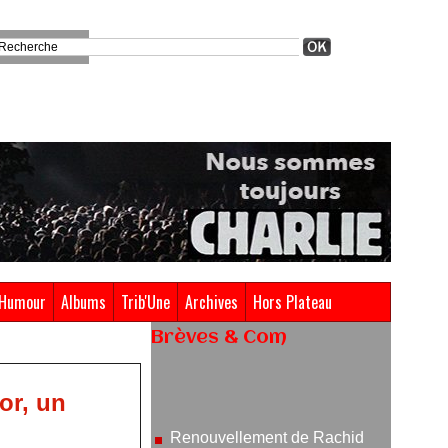
Humour
Albums
Trib'Une
Archives
Hors Plateau
Brèves & Com
Renouvellement de Rachid
or, un
Ouramdane à la tête de Chaillot-
Théâtre national de la danse
05/08/2026