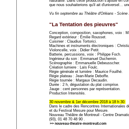
naturalité. Dans cette production s'ajoute en c
que nous souhaiterions qu'il ait d'universel… un
Vu fin septembre au Théâtre d'Orléans - Scène 
"La Tentation des pieuvres"
Conception, composition, saxophones, voix : M
Regard extérieur : Émilie Rousset.
Cuisinier : Claudius Tortorici.
Machines et instruments électroniques : Christi
Violoncelle, voix : Didier Petit.
Batterie, percussions, voix : Philippe Foch.
Ingénieur du son : Emmanuel Duchemin.
Scénographie : Emmanuelle Debeusscher.
Création lumiere : Laïs Foulc.
Régie générale et lumière : Maurice Fouilhé.
Régie plateau : Jean-Marie Deboffe.
Régie tournée : Margaux Decaudin.
Durée : 2 h, dégustation du plat comprise.
Jauge : cent personnes par représentation.
Production Intensités.
30 novembre & 1er décembre 2018 à 18 h 30.
Dans le cadre des Rencontres Internationales d
et du Festival Mesure pour Mesure.
Nouveau Théâtre de Montreuil - Centre Dramatiq
(93), 01 48 70 48 90 .
>> nouveau-theatre-montreuil.com