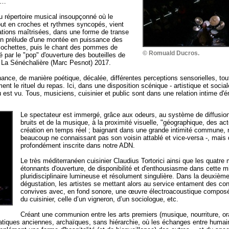
ox…
 au répertoire musical insoupçonné où le
tout en croches et rythmes syncopés, vient
ations maîtrisées, dans une forme de transe
en prélude d'une montée en puissance des
 clochettes, puis le chant des pommes de
© Romuald Ducros.
dé par le "pop" d'ouverture des bouteilles de
e La Sénéchalière (Marc Pesnot) 2017.
nce, de manière poétique, décalée, différentes perceptions sensorielles, tout
ent le rituel du repas. Ici, dans une disposition scénique - artistique et social
u est vu. Tous, musiciens, cuisinier et public sont dans une relation intime d'
Le spectateur est immergé, grâce aux odeurs, au système de diffusio
bruits et de la musique, à la proximité visuelle, "géographique, des a
création en temps réel ; baignant dans une grande intimité commune, 
beaucoup ne connaissant pas son voisin attablé et vice-versa -, mais 
profondément inscrite dans notre ADN.
Le très méditerranéen cuisinier Claudius Tortorici ainsi que les quatre
étonnants d'ouverture, de disponibilité et d'enthousiasme dans cette 
pluridisciplinaire lumineuse et résolument singulière. Dans la deuxième
dégustation, les artistes se mettant alors au service entament des co
convives avec, en fond sonore, une œuvre électroacoustique composé
du cuisinier, celle d’un vigneron, d’un sociologue, etc.
Créant une communion entre les arts premiers (musique, nourriture, oral
atiques anciennes, archaïques, sans hiérarchie, où les échanges entre humain