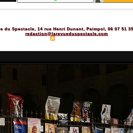
e du Spectacle, 14 rue Henri Dunant, Paimpol, 06 07 51 3
redaction@larevueduspectacle.com
Plan du site
|
Syndication
|
Powered by WM