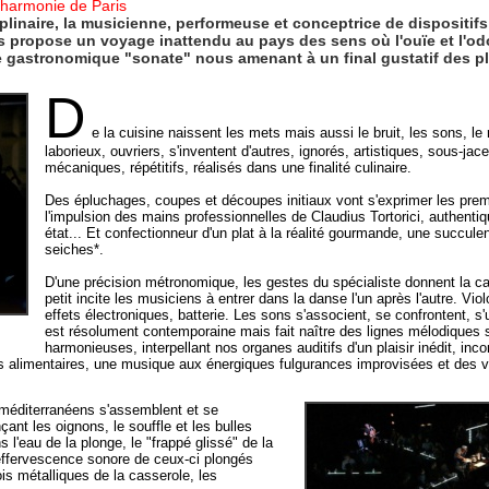
ilharmonie de Paris
plinaire, la musicienne, performeuse et conceptrice de dispositif
propose un voyage inattendu au pays des sens où l'ouïe et l'odor
ne gastronomique "sonate" nous amenant à un final gustatif des 
D
e la cuisine naissent les mets mais aussi le bruit, les sons, le
laborieux, ouvriers, s'inventent d'autres, ignorés, artistiques, sous-ja
mécaniques, répétitifs, réalisés dans une finalité culinaire.
Des épluchages, coupes et découpes initiaux vont s'exprimer les pre
l'impulsion des mains professionnelles de Claudius Tortorici, authentiq
état... Et confectionneur d'un plat à la réalité gourmande, une succulen
seiches*.
D'une précision métronomique, les gestes du spécialiste donnent la cad
petit incite les musiciens à entrer dans la danse l'un après l'autre. Vi
effets électroniques, batterie. Les sons s'associent, se confrontent, s'u
est résolument contemporaine mais fait naître des lignes mélodiques 
harmonieuses, interpellant nos organes auditifs d'un plaisir inédit, inc
s alimentaires, une musique aux énergiques fulgurances improvisées et des v
s méditerranéens s'assemblent et se
ant les oignons, le souffle et les bulles
'eau de la plonge, le "frappé glissé" de la
'effervescence sonore de ceux-ci plongés
ois métalliques de la casserole, les