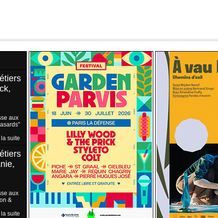
étiers
ck,
sse aux
Hasards"
 la suite
étiers
nie,
sse aux
ion &
 la suite