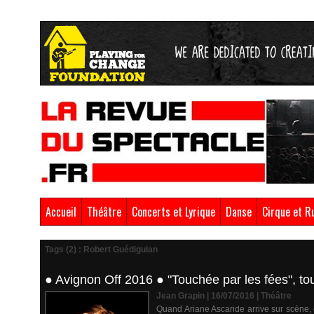
Accueil
Théâtre
Concerts et Lyrique
Danse
Cirque et R
Tags (2) : Robert Guédiguian
● Avignon Off 2016 ● "Touchée par les fées", tout 
Jean Grapin | 16/07/2016
|
Théâtre
Quand Ariane Ascaride arrive sur scène, e