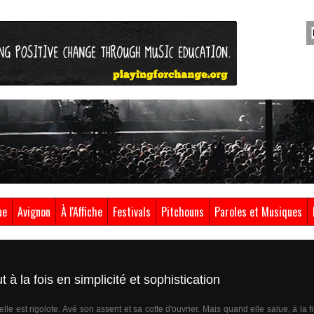
ue
Avignon
À l'Affiche
Festivals
Pitchouns
Paroles et Musiques
à la fois en simplicité et sophistication
lle est rigolote. Avé son assent et sa cotte d'ouvrier. Mais quand elle salue, à la 