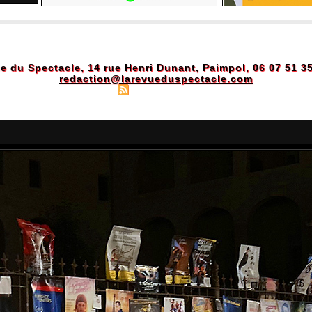
e du Spectacle, 14 rue Henri Dunant, Paimpol, 06 07 51 3
redaction@larevueduspectacle.com
Plan du site
|
Syndication
|
Powered by WM