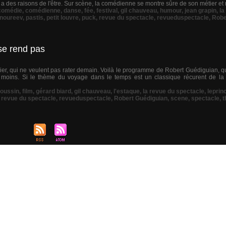
le a des raisons de l'être. Sur scène, la comédienne se montre sûre de son métier et
comédie
,
comédienne
,
danse
,
fée
,
festival
,
gil chauveau
,
humour
,
jean grapin
,
la
noureev
,
pastis
,
petit louvre
,
puck
,
revue du spectacle
,
revueduspectacle
,
Robe
 se rend pas
hier, qui ne veulent pas rater demain. Voilà le programme de Robert Guédiguian, qu
moins. Si le thème du voyage dans le temps est un classique récurent de la sc
roussin
,
film
,
gérard biard
,
gil chauveau
,
l'estaque
,
la revue du spectacle
,
leprin
,
revue du spectacle
,
revueduspectacle
,
Robert Guédiguian
,
scene
,
spectacle
,
t