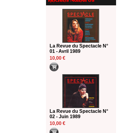
Anciens Numéros
Le palmarès des prix SACD
2026
18/06/2026
Les 10 lauréats du Fonds
Grandes Formes Théâtre 2026
SACD
13/06/2026
La Revue du Spectacle N°
Nomination de Nathalie
01 - Avril 1989
Garraud et Olivier Saccomano à
10,00 €
la direction du Théâtre de
Gennevilliers - CDN
13/06/2026
Dispositif SACD Auteurs
d'espaces : les lauréats 2026
18/03/2026
La Revue du Spectacle N°
02 - Juin 1989
10,00 €