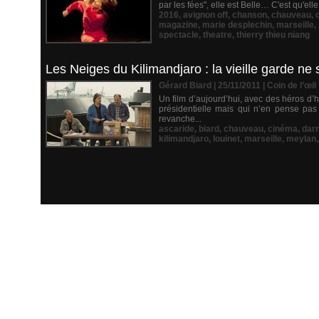
par les fées", elle est Belle… C'est qu'el
2016
,
avignon off
,
chanson
,
chauveau
,
magazine
,
marie desplechin
,
marseille
,
spectacle
,
theatre
,
thierry thieu niang
Les Neiges du Kilimandjaro : la vieille garde ne
Gérard Biard | 25/11/2011
|
Coin de l’œil
Un film d’aujourd’hui, avec des héros d’
présidentielle mais qui n’en pense pas 
revanche...
ascaride
,
biard
,
chauveau
,
cinéma
,
dar
kilimandjaro
,
louinet
,
marseille
,
meylan