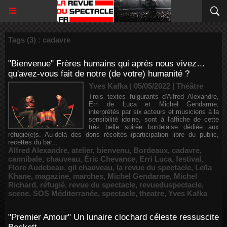
Tags (3) : cadavre
"Bienvenue" Frères humains qui après nous vivez…
qu'avez-vous fait de notre (de votre) humanité ?
Yves Kafka | 05/05/2022
|
Théâtre
Trois textes fulgurants d'Alfred Alexandre,
Erri de Luca et Michel Gendarme,
interprétés par six acteurs et musiciens à la
sensibilité idoine, sont à l'affiche de cette
très belle soirée bordelaise dédiée aux
réfugié(e)s. Au-delà des dons récoltés (participation libre du public,
recettes du bar...
Alfred Alexandre
,
atelier
,
bienvenu
,
Bordeaux
,
cadavre
,
cannibale
,
chauveau
,
Éric Chevance
,
Erri Luca
,
festival
,
Flore Audebeau
,
gil chauveau
,
la revue du spectacle
,
Leïla
Khane
,
magazine
,
marches
,
Michel Gendarme
,
Michel
Richard
,
réfugié
,
revue du spectacle
,
revueduspectacle
,
scene
,
SOS Méditerranée
,
spectacle
,
theatre
,
Yves Kafka
"Premier Amour" Un lunaire clochard céleste ressuscite