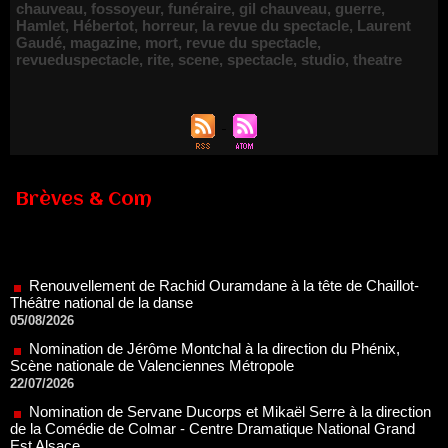
chauveau
,
fossoyeur
,
funéraire
,
gil chauveau
,
guerre
,
Hamlet
,
Hébertot
,
horreur
,
la revue du spectacle
,
Laurent
Gaudé
,
magazine
,
mort
,
revue du spectacle
,
revueduspectacle
,
rite
,
scene
,
spectacle
,
studio
,
theatre
Brèves & Com
Renouvellement de Rachid Ouramdane à la tête de Chaillot-
Théâtre national de la danse
05/08/2026
Nomination de Jérôme Montchal à la direction du Phénix,
Scène nationale de Valenciennes Métropole
22/07/2026
Nomination de Servane Ducorps et Mikaël Serre à la direction
de la Comédie de Colmar - Centre Dramatique National Grand
Est Alsace
07/07/2026