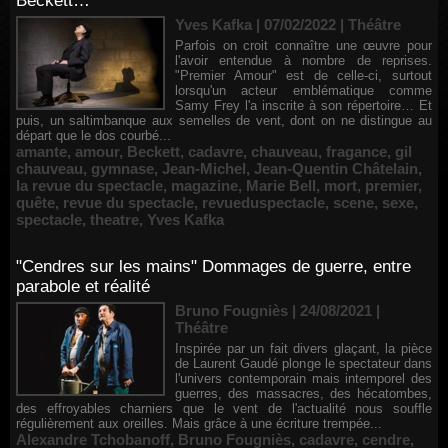
Beckett…
Yves Kafka | 07/02/2022
|
Théâtre
Parfois on croit connaître une œuvre pour
l'avoir entendue à nombre de reprises.
"Premier Amour" est de celle-ci, surtout
lorsqu'un acteur emblématique comme
Samy Frey l'a inscrite à son répertoire… Et
puis, un saltimbanque aux semelles de vent, dont on ne distingue au
départ que le dos courbé...
amante
,
amour
,
Beckett
,
cadavre
,
chauveau
,
fragance
,
gil
chauveau
,
gymnase
,
Jean-Michel
,
Jean-Quentin Châtelain
,
la revue du spectacle
,
magazine
,
Marie Bell
,
mort
,
premier
,
quête
,
revue du spectacle
,
revueduspectacle
,
scene
,
sexe
,
spectacle
,
theatre
,
Yves Kafka
"Cendres sur les mains" Dommages de guerre, entre
parabole et réalité
Bruno Fougniès | 24/08/2021
|
Théâtre
Inspirée par un fait divers glaçant, la pièce
de Laurent Gaudé plonge le spectateur dans
l'univers contemporain mais intemporel des
guerres, des massacres, des hécatombes,
des effroyables charniers que le vent de l'actualité nous souffle
régulièrement aux oreilles. Mais grâce à une écriture trempée...
Alexandre Tchobanoff
,
Bruno Fougniès
,
cadavre
,
cendre
,