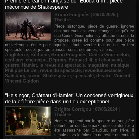
Première création française de "Édouard III", pièce
méconnue de Shakespeare
Bruno Fougniès | 28/10/2025
|
Théâtre
Pièce historique, pièce de guerre, ignorée
des metteurs en scène français jusqu'à ce
que Cédric Gourmelon s'y attache et nous la
propose, créée ici comme pour une pièce
nouvellement écrite pour laquelle il faut inventer tout ce qui en fera
spectacle : décor, jeu, ambiances, sons, costumes, visions....
Angleterre
,
Béthune
,
Bruno Fougniès
,
Cédric Gourmelon
,
cent ans
,
chauveau
,
Déprats
,
Édouard III
,
gil chauveau
,
guerre
,
Hamlet
,
la revue du spectacle
,
magazine
,
musique
,
Philippe Le Bel
,
revue du spectacle
,
revueduspectacle
,
Salisbury
,
scene
,
Shakespeare
,
spectacle
,
theatre
,
Vincent
,
Vincent Guidon
"Helsingor, Château d'Hamlet" Un condensé vertigineux
de la célèbre pièce dans un lieu exceptionnel
Brigitte Corrigou | 07/05/2024
|
Théâtre
Hamlet apprend par le spectre de son père
défunt, roi du Danemark, que ce dernier a
été assassiné par Claudius, son frère. Il
simule alors la folie afin de rester au contact