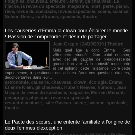
Fougniès
,
chauveau
,
effleurer
,
enfant
,
gil chauveau
,
La
Flèche
,
la revue du spectacle
,
magazine
,
mort
,
perte
,
piano
,
rêve
,
revue du spectacle
,
revueduspectacle
,
scene
,
science
,
Solenn Denis
,
souffrance
,
spectacle
,
theatre
Les causeries d'Emma la clown pour éclairer le monde
! Passion de comprendre et désir de partager
Jean Grapin | 24/10/2019
|
Théâtre
Mais quel âge a donc Emma . Ses
vêtements étriqués. Son babil enfantin,
avec cet air gauche de préadolescente
grandie trop vite. À la curiosité incessante
et cet aplomb, cette insistance, voire cette
impertinence, à questionner des adultes. Avec ces questions directes,
déconcertantes dans leur...
astronomie
,
causerie
,
chauveau
,
clown
,
écologie
,
Emma
,
Étienne Klein
,
gil chauveau
,
Hubert Reeves
,
humour
,
Jean
Grapin
,
la revue du spectacle
,
magazine
,
Meriem Menant
,
pédagogie
,
physique
,
revue du spectacle
,
revueduspectacle
,
salle Gaveau
,
scene
,
science
,
spectacle
,
theatre
Le Pacte des sœurs, une entente familiale à l'origine de
deux femmes d'exception