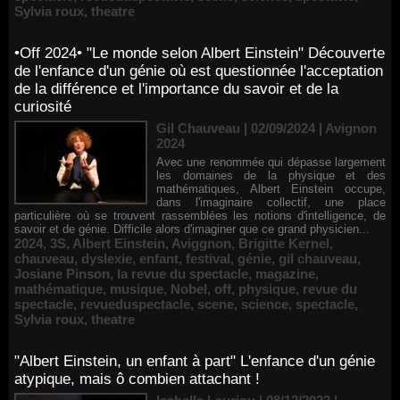
Sylvia roux
,
theatre
•Off 2024• "Le monde selon Albert Einstein" Découverte
de l'enfance d'un génie où est questionnée l'acceptation
de la différence et l'importance du savoir et de la
curiosité
Gil Chauveau | 02/09/2024
|
Avignon
2024
Avec une renommée qui dépasse largement
les domaines de la physique et des
mathématiques, Albert Einstein occupe,
dans l'imaginaire collectif, une place
particulière où se trouvent rassemblées les notions d'intelligence, de
savoir et de génie. Difficile alors d'imaginer que ce grand physicien...
2024
,
3S
,
Albert Einstein
,
Aviggnon
,
Brigitte Kernel
,
chauveau
,
dyslexie
,
enfant
,
festival
,
génie
,
gil chauveau
,
Josiane Pinson
,
la revue du spectacle
,
magazine
,
mathématique
,
musique
,
Nobel
,
off
,
physique
,
revue du
spectacle
,
revueduspectacle
,
scene
,
science
,
spectacle
,
Sylvia roux
,
theatre
"Albert Einstein, un enfant à part" L'enfance d'un génie
atypique, mais ô combien attachant !