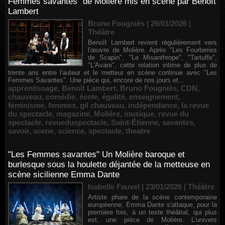
Femmes savantes" de Molière mis en scène par Benoît
Lambert
Bruno Fougniès | 26/01/2026
|
Théâtre
Benoît Lambert revient régulièrement vers
l'œuvre de Molière. Après "Les Fourberies
de Scapin", "Le Misanthrope", "Tartuffe",
"L'Avare", cette relation intime de plus de
trente ans entre l'auteur et le metteur en scène continue avec "Les
Femmes Savantes". Une pièce qui, encore de nos jours et...
apprentissage
,
Benoît Lambert
,
Bruno Fougniès
,
CDN
,
chauveau
,
comédie
,
école
,
égalité
,
enseignement
,
féminisme
,
femmes
,
gil chauveau
,
indépendance
,
la revue
du spectacle
,
magazine
,
Molière
,
musique
,
revue du
spectacle
,
revueduspectacle
,
Saint-Étienne
,
savantes
,
savoir
,
scene
,
science
,
spectacle
,
theatre
"Les Femmes savantes" Un Molière baroque et
burlesque sous la houlette déjantée de la metteuse en
scène sicilienne Emma Dante
Isabelle Fauvel | 23/01/2026
|
Théâtre
Artiste phare de la scène contemporaine
européenne, Emma Dante s'attaque, pour la
première fois, à un texte théâtral, qui plus
est, une pièce de Molière. L'univers