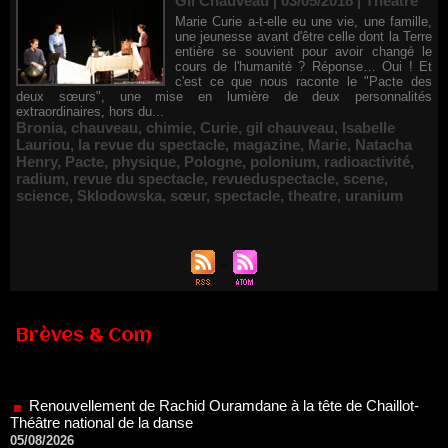
Gil Chauveau | 03/05/2018
|
Théâtre
Marie Curie a-t-elle eu une vie, une famille,
une jeunesse avant d'être celle dont la Terre
entière se souvient pour avoir changé le
cours de l'humanité ? Réponse… Oui ! Et
c'est ce que nous raconte le "Pacte des
deux sœurs", une mise en lumière de deux personnalités
extraordinaires, hors du...
Bronia
,
chauveau
,
chimie
,
Curie
,
gil chauveau
,
Isabelle
Lauriou
,
la revue du spectacle
,
magazine
,
Marie
,
Natacha
Henry
,
Pacte
,
physique
,
Pologne
,
polonium
,
radioactivité
,
radium
,
revue du spectacle
,
revueduspectacle
,
scene
,
science
,
Sklodowska
,
sœur
,
spectacle
,
theatre
,
uranium
Brèves & Com
Renouvellement de Rachid Ouramdane à la tête de Chaillot-
Théâtre national de la danse
05/08/2026
Nomination de Jérôme Montchal à la direction du Phénix,
Scène nationale de Valenciennes Métropole