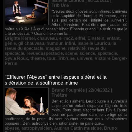
Isabelle Lauriou | 08/12/2022
|
Trib'Une
"Seules deux choses sont infinies. L'univers
et la stupidité de l'homme. Et encore, je ne
suis pas certain de l'infinité de l'univers",
Albert Einstein. Peut-être que j'aurais dû
naître au XIXe ! À quoi pensait Albert Einstein quand il a écrit ce que je
cite au-dessus ? Quand il exprime la...
Brigitte Kernel
,
chauveau
,
e=mc2
,
eiffel
,
Einstein
,
enfant
,
génie
,
gil chauveau
,
humour
,
infini
,
Isabelle Lauriou
,
la
revue du spectacle
,
magazine
,
relativité
,
revue du
spectacle
,
revueduspectacle
,
scene
,
science
,
spectacle
,
Syvia Roux
,
theatre
,
tour
,
Trib'une
,
univers
,
Victoire Berger-
Perrin
"Effleurer l'Abysse" entre l'espace sidéral et la
sidération de la souffrance intime
Bruno Fougniès | 22/04/2022
|
Théâtre
Ben et Jo s'aiment. Leur couple a survécu à
la perte d'un enfant disparu à l'âge de trois
mois. Tous deux s'accrochent l'un à l'autre
pour ne pas tomber dans le vertige de la
souffrance, de la perte. Ils sont pourtant comme deux hémisphères
opposés : Ben, astrophysicien, rationaliste, ne parle que...
abysse
,
astrophysicien
,
Audran Cattin musique
,
Bruno