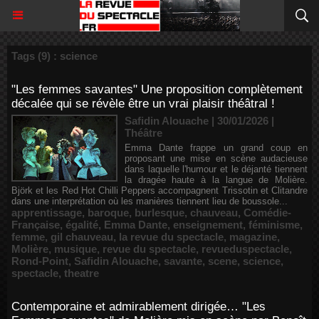
Tags (9) : science
"Les femmes savantes" Une proposition complètement
décalée qui se révèle être un vrai plaisir théâtral !
Safidin Alouache | 30/01/2026
|
Théâtre
Emma Dante frappe un grand coup en
proposant une mise en scène audacieuse
dans laquelle l'humour et le déjanté tiennent
la dragée haute à la langue de Molière.
Björk et les Red Hot Chilli Peppers accompagnent Trissotin et Clitandre
dans une interprétation où les manières tiennent lieu de boussole...
apprentissage
,
baroque
,
burlesque
,
chauveau
,
Comédie-
Française
,
égalité
,
Emma Dante
,
enseignement
,
féminisme
,
femme
,
gil chauveau
,
la revue du spectacle
,
magazine
,
Molière
,
musique
,
revue du spectacle
,
revueduspectacle
,
Rond-Point
,
Safidin Alouache
,
savante
,
scene
,
science
,
spectacle
,
theatre
Contemporaine et admirablement dirigée… "Les