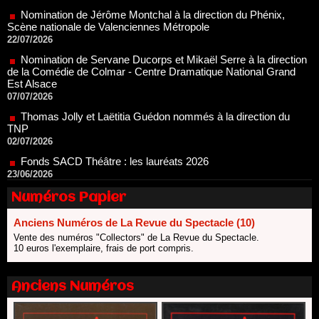
22/07/2026
Nomination de Servane Ducorps et Mikaël Serre à la direction
de la Comédie de Colmar - Centre Dramatique National Grand
Est Alsace
07/07/2026
Thomas Jolly et Laëtitia Guédon nommés à la direction du
TNP
02/07/2026
Fonds SACD Théâtre : les lauréats 2026
23/06/2026
Dispositif ARTCENA Écrire pour le cirque, les lauréats 2026 !
20/06/2026
Le palmarès des prix SACD 2026
Numéros Papier
18/06/2026
Anciens Numéros de La Revue du Spectacle (10)
Les 10 lauréats du Fonds Grandes Formes Théâtre 2026
SACD
Vente des numéros "Collectors" de La Revue du Spectacle.
10 euros l'exemplaire, frais de port compris.
13/06/2026
Nomination de Nathalie Garraud et Olivier Saccomano à la
direction du Théâtre de Gennevilliers - CDN
Anciens Numéros
13/06/2026
Dispositif SACD Auteurs d'espaces : les lauréats 2026