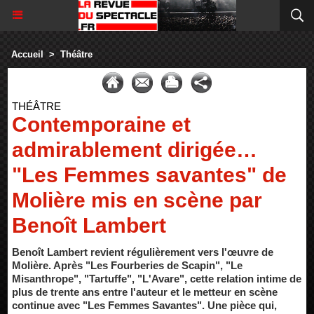
Accueil
>
Théâtre
THÉÂTRE
Contemporaine et
admirablement dirigée…
"Les Femmes savantes" de
Molière mis en scène par
Benoît Lambert
Benoît Lambert revient régulièrement vers l'œuvre de
Molière. Après "Les Fourberies de Scapin", "Le
Misanthrope", "Tartuffe", "L'Avare", cette relation intime de
plus de trente ans entre l'auteur et le metteur en scène
continue avec "Les Femmes Savantes". Une pièce qui,