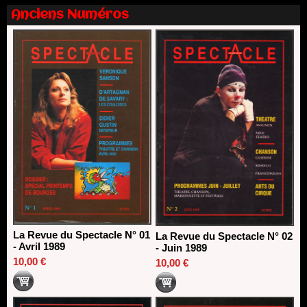
Dispositif SACD Auteurs d'espaces : les lauréats 2026
Anciens Numéros
18/03/2026
La Revue du Spectacle N° 01
La Revue du Spectacle N° 02
- Avril 1989
- Juin 1989
10,00 €
10,00 €