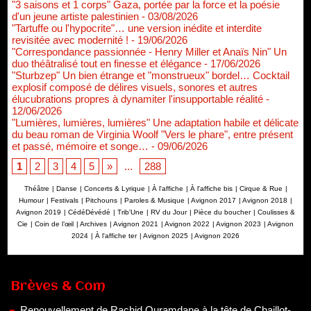
"3 saisons et 1 corps" Gaza, portée par la force et la poésie
d'un jeune artiste palestinien
- 03/08/2026
"Tartuffe ou l'hypocrite"… une version inédite et interdite
revisitée avec modernité !
- 19/06/2026
"Correspondance passionnée - Henry Miller et Anaïs Nin" Un
duo théâtralisé tout en finesse et élégance
- 17/06/2026
"Sturbzep" Un bien étrange et "monstrueux" bordel… Cocktail
explosif composé de délires visuels, sonores et autres
élucubrations propres à dynamiter l'insupportable réalité
-
12/06/2026
"Lumières, lumières, lumières" Une adaptation habile et délicate
du beau roman de Virginia Woolf "Vers le phare", entre présent
et passé, mémoire et songe…
- 09/06/2026
1
2
3
4
5
»
...
288
Théâtre
|
Danse
|
Concerts & Lyrique
|
À l'affiche
|
À l'affiche bis
|
Cirque & Rue
|
Humour
|
Festivals
|
Pitchouns
|
Paroles & Musique
|
Avignon 2017
|
Avignon 2018
|
Avignon 2019
|
CédéDévédé
|
Trib'Une
|
RV du Jour
|
Pièce du boucher
|
Coulisses &
Cie
|
Coin de l’œil
|
Archives
|
Avignon 2021
|
Avignon 2022
|
Avignon 2023
|
Avignon
2024
|
À l'affiche ter
|
Avignon 2025
|
Avignon 2026
Renouvellement de Rachid Ouramdane à la tête de Chaillot-
Théâtre national de la danse
05/08/2026
Brèves & Com
Nomination de Jérôme Montchal à la direction du Phénix,