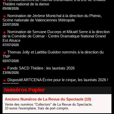
Scène nationale de Valenciennes Métropole
22/07/2026
Nomination de Servane Ducorps et Mikaël Serre à la direction
de la Comédie de Colmar - Centre Dramatique National Grand
Est Alsace
07/07/2026
Thomas Jolly et Laëtitia Guédon nommés à la direction du
TNP
02/07/2026
Fonds SACD Théâtre : les lauréats 2026
23/06/2026
Dispositif ARTCENA Écrire pour le cirque, les lauréats 2026 !
20/06/2026
Le palmarès des prix SACD 2026
18/06/2026
Les 10 lauréats du Fonds Grandes Formes Théâtre 2026
SACD
Numéros Papier
13/06/2026
Anciens Numéros de La Revue du Spectacle (10)
Nomination de Nathalie Garraud et Olivier Saccomano à la
direction du Théâtre de Gennevilliers - CDN
Vente des numéros "Collectors" de La Revue du Spectacle.
13/06/2026
10 euros l'exemplaire, frais de port compris.