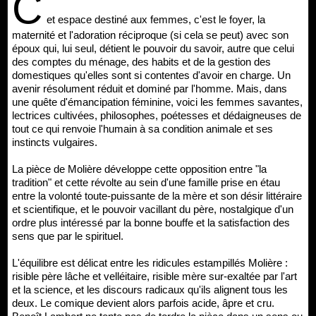
C
et espace destiné aux femmes, c'est le foyer, la
maternité et l'adoration réciproque (si cela se peut) avec son
époux qui, lui seul, détient le pouvoir du savoir, autre que celui
des comptes du ménage, des habits et de la gestion des
domestiques qu'elles sont si contentes d'avoir en charge. Un
avenir résolument réduit et dominé par l'homme. Mais, dans
une quête d'émancipation féminine, voici les femmes savantes,
lectrices cultivées, philosophes, poétesses et dédaigneuses de
tout ce qui renvoie l'humain à sa condition animale et ses
instincts vulgaires.
La pièce de Molière développe cette opposition entre "la
tradition" et cette révolte au sein d'une famille prise en étau
entre la volonté toute-puissante de la mère et son désir littéraire
et scientifique, et le pouvoir vacillant du père, nostalgique d'un
ordre plus intéressé par la bonne bouffe et la satisfaction des
sens que par le spirituel.
L'équilibre est délicat entre les ridicules estampillés Molière :
risible père lâche et velléitaire, risible mère sur-exaltée par l'art
et la science, et les discours radicaux qu'ils alignent tous les
deux. Le comique devient alors parfois acide, âpre et cru.