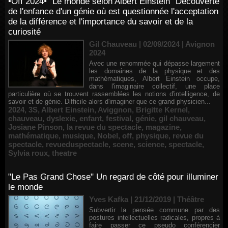
•Off 2024• "Le monde selon Albert Einstein" Découverte
de l'enfance d'un génie où est questionnée l'acceptation
de la différence et l'importance du savoir et de la
curiosité
Gil Chauveau | 02/09/2024
|
Avignon
2024
Avec une renommée qui dépasse largement
les domaines de la physique et des
mathématiques, Albert Einstein occupe,
dans l'imaginaire collectif, une place
particulière où se trouvent rassemblées les notions d'intelligence, de
savoir et de génie. Difficile alors d'imaginer que ce grand physicien...
2024
,
3S
,
Albert Einstein
,
Aviggnon
,
Brigitte Kernel
,
chauveau
,
dyslexie
,
enfant
,
festival
,
génie
,
gil chauveau
,
Josiane Pinson
,
la revue du spectacle
,
magazine
,
mathématique
,
musique
,
Nobel
,
off
,
physique
,
revue du
spectacle
,
revueduspectacle
,
scene
,
science
,
spectacle
,
Sylvia roux
,
theatre
"Le Pas Grand Chose" Un regard de côté pour illuminer
le monde
Yves Kafka | 21/12/2019
|
Théâtre
Subvertir la pensée commune par des
postures intellectuelles radicales, propres à
faire passer ce pseudo conférencier