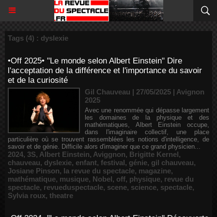
Tags (4) : dyslexie
•Off 2025• "Le monde selon Albert Einstein" Dire
l'acceptation de la différence et l'importance du savoir
et de la curiosité
Gil Chauveau | 27/05/2025
|
Avignon
2025
Avec une renommée qui dépasse largement
les domaines de la physique et des
mathématiques, Albert Einstein occupe,
dans l'imaginaire collectif, une place
particulière où se trouvent rassemblées les notions d'intelligence, de
savoir et de génie. Difficile alors d'imaginer que ce grand physicien...
2024
,
3S
,
Albert Einstein
,
Aviggnon
,
Brigitte Kernel
,
chauveau
,
dyslexie
,
enfant
,
festival
,
génie
,
gil chauveau
,
Josiane Pinson
,
la revue du spectacle
,
magazine
,
mathématique
,
musique
,
Nobel
,
off
,
physique
,
revue du
spectacle
,
revueduspectacle
,
scene
,
science
,
spectacle
,
Sylvia roux
,
theatre