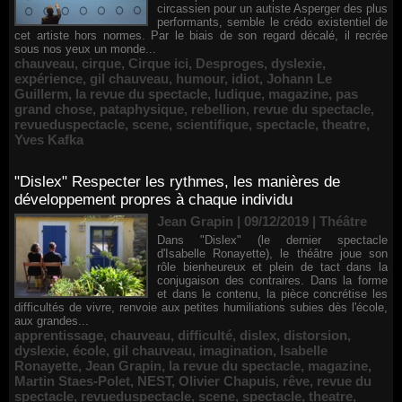
circassien pour un autiste Asperger des plus
performants, semble le crédo existentiel de
cet artiste hors normes. Par le biais de son regard décalé, il recrée
sous nos yeux un monde...
chauveau
,
cirque
,
Cirque ici
,
Desproges
,
dyslexie
,
expérience
,
gil chauveau
,
humour
,
idiot
,
Johann Le
Guillerm
,
la revue du spectacle
,
ludique
,
magazine
,
pas
grand chose
,
pataphysique
,
rebellion
,
revue du spectacle
,
revueduspectacle
,
scene
,
scientifique
,
spectacle
,
theatre
,
Yves Kafka
"Dislex" Respecter les rythmes, les manières de
développement propres à chaque individu
Jean Grapin | 09/12/2019
|
Théâtre
Dans "Dislex" (le dernier spectacle
d'Isabelle Ronayette), le théâtre joue son
rôle bienheureux et plein de tact dans la
conjugaison des contraires. Dans la forme
et dans le contenu, la pièce concrétise les
difficultés de vivre, renvoie aux petites humiliations subies dès l'école,
aux grandes...
apprentissage
,
chauveau
,
difficulté
,
dislex
,
distorsion
,
dyslexie
,
école
,
gil chauveau
,
imagination
,
Isabelle
Ronayette
,
Jean Grapin
,
la revue du spectacle
,
magazine
,
Martin Staes-Polet
,
NEST
,
Olivier Chapuis
,
rêve
,
revue du
spectacle
,
revueduspectacle
,
scene
,
spectacle
,
theatre
,