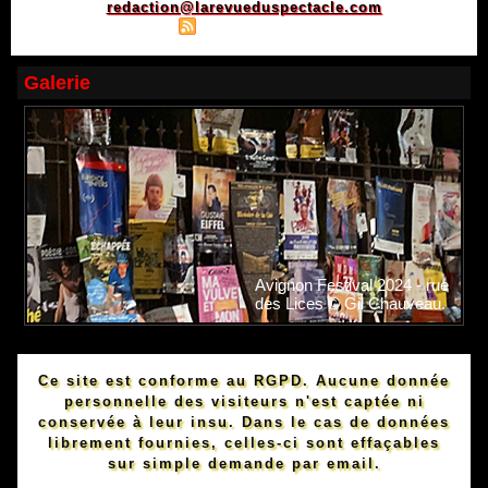
redaction@larevueduspectacle.com
|
|
Plan du site
Syndication
Powered by WM
Galerie
Avignon Festival 2024 - rue
des Lices © Gil Chauveau.
Ce site est conforme au RGPD. Aucune donnée
personnelle des visiteurs n'est captée ni
conservée à leur insu. Dans le cas de données
librement fournies, celles-ci sont effaçables
sur simple demande par email.