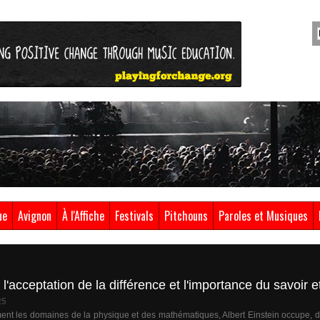
ue
Avignon
À l'Affiche
Festivals
Pitchouns
Paroles et Musiques
'acceptation de la différence et l'importance du savoir et
25
 les domaines de la physique et des mathématiques, Albert Einstein occupe, dans