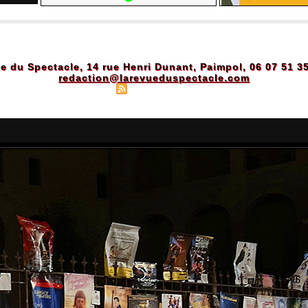
e du Spectacle, 14 rue Henri Dunant, Paimpol, 06 07 51 3
redaction@larevueduspectacle.com
Plan du site
|
Syndication
|
Powered by WM