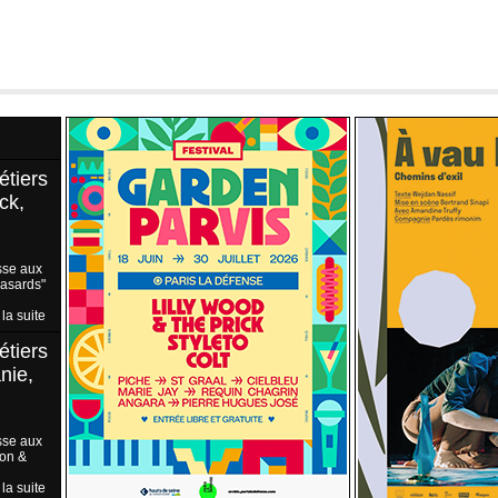
étiers
ck,
sse aux
Hasards"
 la suite
étiers
nie,
sse aux
ion &
 la suite