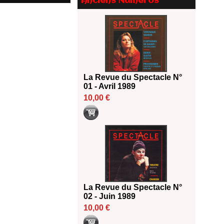
Anciens Numéros
2026
18/06/2026
Les 10 lauréats du Fonds
Grandes Formes Théâtre 2026
SACD
13/06/2026
Nomination de Nathalie
La Revue du Spectacle N°
Garraud et Olivier Saccomano à
01 - Avril 1989
la direction du Théâtre de
10,00 €
Gennevilliers - CDN
13/06/2026
Dispositif SACD Auteurs
d'espaces : les lauréats 2026
18/03/2026
La Revue du Spectacle N°
02 - Juin 1989
10,00 €