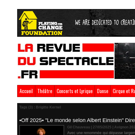
Accueil
Théâtre
Concerts et Lyrique
Danse
Cirque et R
Tags (3) : Brigitte Kernel
•Off 2025• "Le monde selon Albert Einstein" Dire l
Gil Chauveau | 27/05/2025
|
Avignon 20
Avec une renommée qui dépasse largement