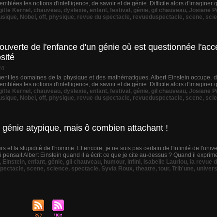
emblées les notions d'intelligence, de savoir et de génie. Difficile alors d'imaginer 
gitte Kernel
,
chauveau
,
dyslexie
,
enfant
,
festival
,
génie
,
gil chauveau
,
Josiane P
sique
,
Nobel
,
off
,
physique
,
revue du spectacle
,
revueduspectacle
,
scene
,
sci
uverte de l'enfance d'un génie où est questionnée l'acce
sité
24
 les domaines de la physique et des mathématiques, Albert Einstein occupe, dans
emblées les notions d'intelligence, de savoir et de génie. Difficile alors d'imaginer 
gitte Kernel
,
chauveau
,
dyslexie
,
enfant
,
festival
,
génie
,
gil chauveau
,
Josiane P
sique
,
Nobel
,
off
,
physique
,
revue du spectacle
,
revueduspectacle
,
scene
,
sci
un génie atypique, mais ô combien attachant !
 et la stupidité de l'homme. Et encore, je ne suis pas certain de l'infinité de l'unive
i pensait Albert Einstein quand il a écrit ce que je cite au-dessus ? Quand il exprime 
,
Einstein
,
enfant
,
génie
,
gil chauveau
,
humour
,
infini
,
Isabelle Lauriou
,
la revue 
pectacle
,
scene
,
science
,
spectacle
,
Syvia Roux
,
theatre
,
tour
,
Trib'une
,
univer