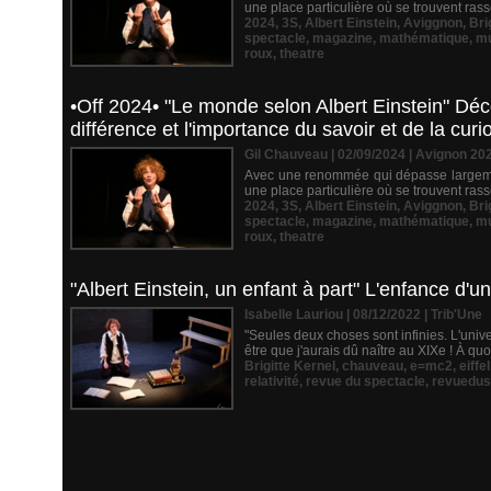
une place particulière où se trouvent rass
2024
,
3S
,
Albert Einstein
,
Aviggnon
,
Bri
spectacle
,
magazine
,
mathématique
,
mu
roux
,
theatre
•Off 2024• "Le monde selon Albert Einstein" Déco
différence et l'importance du savoir et de la curio
Gil Chauveau | 02/09/2024
|
Avignon 20
Avec une renommée qui dépasse largement
une place particulière où se trouvent rass
2024
,
3S
,
Albert Einstein
,
Aviggnon
,
Bri
spectacle
,
magazine
,
mathématique
,
mu
roux
,
theatre
"Albert Einstein, un enfant à part" L'enfance d'
Isabelle Lauriou | 08/12/2022
|
Trib'Une
"Seules deux choses sont infinies. L'univers
être que j'aurais dû naître au XIXe ! À quo
Brigitte Kernel
,
chauveau
,
e=mc2
,
eiffel
relativité
,
revue du spectacle
,
revuedus