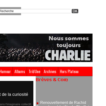
Humour
Albums
Trib'Une
Archives
Hors Plateau
Brèves & Com
Renouvellement de Rachid
Ouramdane à la tête de Chaillot-
 de la curiosité
Théâtre national de la danse
05/08/2026
 l'imaginaire collectif,