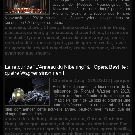
œuvre de Modeste Moussorgski, "La
Khovantchina" - du nom donné par le tsar
Pierre le Grand à la révolte des Princes
Khovanski au XVIIe siècle. Une épopée lyrique jusque dans sa
conception ! À l’origine, cet opéra -...
chauveau
,
chœur
,
Chœur
,
chostakovitch
,
Christine Ducq
,
classique
,
concert
,
gil chauveau
,
khovantchina
,
la revue du
spectacle
,
lyrique
,
michail jurowski
,
moussorgski
,
opéra
,
opéra bastille
,
opéra de paris
,
palais garnier
,
récital
,
revue
du spectacle
,
revueduspectacle
,
scene
,
spectacle
,
stassov
,
symphonique
,
theatre
Le retour de "L'Anneau du Nibelung" à l’Opéra Bastille :
quatre Wagner sinon rien !
Christine Ducq | 21/01/2013
|
Lyrique
Pour fêter dignement le bicentenaire de la
naissance de Richard Wagner en 2013,
l’Opéra de Paris déroule le tapis rouge au
"magicien noir"* de Leipzig et organise une
série d’événements à ne pas rater ! Pour
bien commencer cette nouvelle année, peut-on rêver mieux que de
plonger dans les flots...
anneau de nibelung
,
chauveau
,
chœur
,
Chœur
,
Christine
Ducq
,
classique
,
concert
,
gil chauveau
,
gunter kramer
,
l'or
du rhin
,
la revue du spectacle
,
lyrique
,
opéra
,
opéra bastille
,
opéra de paris
,
palais garnier
,
philippe jordan
,
récital
,
revue