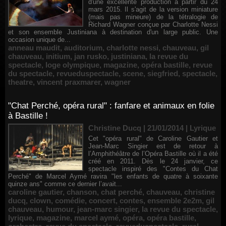
d'une excellente production à partir du 24
mars 2015. Il s'agit de la version miniature
(mais pas mineure) de la tétralogie de
Richard Wagner conçue par Charlotte Nessi
et son ensemble Justiniana à destination d'un large public. Une
occasion unique de...
anneau maudit
,
auditorium
,
charlotte nessi
,
chauveau
,
gil
chauveau
,
initium
,
jan rusko
,
justiniana
,
la revue du
spectacle
,
loge olympique
,
magazine
,
opéra bastille
,
revue
du spectacle
,
revueduspectacle
,
scene
,
siegfried
,
spectacle
,
theatre
,
vincent praxmarer
,
wagner
"Chat Perché, opéra rural" : fanfare et animaux en folie
à Bastille !
Christine Ducq | 21/01/2014
|
Lyrique
Cet "opéra rural" de Caroline Gautier et
Jean-Marc Singier est de retour à
l’Amphithéâtre de l’Opéra Bastille où il a été
créé en 2011. Dès le 24 janvier, ce
spectacle inspiré des "Contes du Chat
Perché" de Marcel Aymé ravira "les enfants de quatre à soixante
quinze ans" comme ce dernier l’avait...
caroline gautier
,
chanson
,
chat perché
,
chauveau
,
christine
ducq
,
clown
,
comédie
,
concert
,
contes
,
ensemble 2e2m
,
gil
chauveau
,
humour
,
jean-marc singier
,
la revue du spectacle
,
lyrique
,
magazine
,
marcel aymé
,
opéra
,
opéra bastille
,