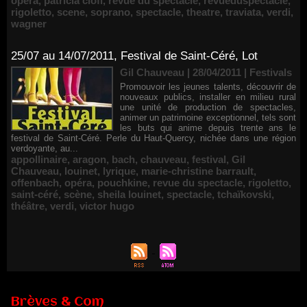
opéra
,
patricia ciofi
,
revue du spectacle
,
revueduspectacle
,
rigoletto
,
scene
,
soprano
,
spectacle
,
theatre
,
traviata
,
verdi
,
wagner
25/07 au 14/07/2011, Festival de Saint-Céré, Lot
Gil Chauveau | 28/04/2011
|
Festivals
Promouvoir les jeunes talents, découvrir de
nouveaux publics, installer en milieu rural
une unité de production de spectacles,
animer un patrimoine exceptionnel, tels sont
les buts qui anime depuis trente ans le
festival de Saint-Céré. Perle du Haut-Quercy, nichée dans une région
verdoyante, au...
appollinaire
,
aragon
,
bach
,
chauveau
,
festival
,
Gil
Chauveau
,
louinet
,
lyrique
,
marie-christine barrault
,
offenbach
,
opéra
,
pouchkine
,
revue du spectacle
,
rigoletto
,
saint-céré
,
scène
,
sheila louinet
,
spectacle
,
tchaïkovski
,
théâtre
,
verdi
,
victor hugo
Brèves & Com