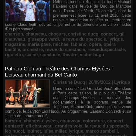
Retour attendu à Bastille du ténor Michael
Fabiano dans le rôle du Duc de Mantoue
dans l'opéra de Verdi, "Rigoletto", dont la
première est fixée au 11 avril 2016. Cette
nouvelle production confiée au metteur en
scène Claus Guth devrait lui permettre de défendre une vision inédite
d'un personnage...
chanson
,
chauveau
,
choeurs
,
christine ducq
,
concert
,
gil
chauveau
,
giuseppe verdi
,
la revue du spectacle
,
lyrique
,
magazine
,
maria pave
,
michael fabiano
,
opéra
,
opéra
bastille
,
orchestre
,
revue du spectacle
,
revueduspectacle
,
rigoletto
,
scene
,
spectacle
,
theatre
,
victor hugo
Patricia Ciofi au Théâtre des Champs-Élysées :
L'oiseau charmant du Bel Canto
Christine Ducq | 26/09/2012
|
Lyrique
Dans la série "Les Grandes Voix" attendues
à Paris cette saison, le public du Théâtre
des Champs-Élysées a réservé des
acclamations à la soprano venue de
Toscane, Patricia Ciofi, ainsi qu’à son vieux
complice, le baryton Leo Nucci. Au programme, Gaetano Donizetti et sa
"Lucia de Lammermoor",...
baryton
,
champs-élysées
,
chauveau
,
colorature
,
concert
,
donizetti
,
gil chauveau
,
grandes voix
,
la revue du spectacle
,
leo nucci
,
louinet
,
luisa miller
,
lyrique
,
marco zambelli
,