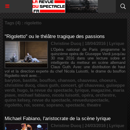
Tags (4) : rigoletto
"Rigoletto" ou le théâtre tragique des passions
Christine Ducq | 18/04/2016
|
Lyrique
L'Opéra national de Paris programme le
quinzième opéra de Giuseppe Verdi jusqu'au
30 mai 2016 dans une lecture sobre et
intelligente du metteur en scène allemand
Claus Guth. Avec une distribution de haut
vol et la direction experte du chef Nicola Luisotti, le drame du bouffon
Rigoletto revit avec...
baryton
,
bastille
,
bouffon
,
chanson
,
chauveau
,
choeurs
,
christiine ducq
,
claus guth
,
concert
,
gil chauveau
,
guiseppe
verdi
,
hugo
,
la revue du spectacle
,
lyrique
,
magazine
,
maria
piave
,
michael fabiano
,
nicola luisotti
,
opéra
,
orchestre
,
quinn kelsey
,
revue du spectacle
,
revueduspectacle
,
rigoletto
,
roi
,
scene
,
soprano
,
spectacle
,
theatre
Michael Fabiano, l'aristocrate de la scène lyrique
Christine Ducq | 24/03/2016
|
Lyrique