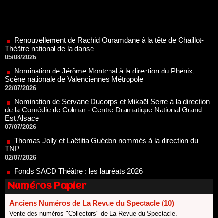
Renouvellement de Rachid Ouramdane à la tête de Chaillot-
Théâtre national de la danse
05/08/2026
Nomination de Jérôme Montchal à la direction du Phénix,
Scène nationale de Valenciennes Métropole
22/07/2026
Nomination de Servane Ducorps et Mikaël Serre à la direction
de la Comédie de Colmar - Centre Dramatique National Grand
Est Alsace
07/07/2026
Thomas Jolly et Laëtitia Guédon nommés à la direction du
TNP
02/07/2026
Fonds SACD Théâtre : les lauréats 2026
23/06/2026
Dispositif ARTCENA Écrire pour le cirque, les lauréats 2026 !
20/06/2026
Numéros Papier
Le palmarès des prix SACD 2026
Anciens Numéros de La Revue du Spectacle (10)
18/06/2026
Vente des numéros "Collectors" de La Revue du Spectacle.
Les 10 lauréats du Fonds Grandes Formes Théâtre 2026