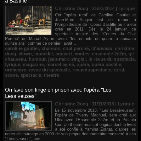
à Bastille !
Christine Ducq | 21/01/2014
|
Lyrique
Cet "opéra rural" de Caroline Gautier et
Jean-Marc Singier est de retour à
l’Amphithéâtre de l’Opéra Bastille où il a été
créé en 2011. Dès le 24 janvier, ce
spectacle inspiré des "Contes du Chat
Perché" de Marcel Aymé ravira "les enfants de quatre à soixante
quinze ans" comme ce dernier l’avait...
caroline gautier
,
chanson
,
chat perché
,
chauveau
,
christine
ducq
,
clown
,
comédie
,
concert
,
contes
,
ensemble 2e2m
,
gil
chauveau
,
humour
,
jean-marc singier
,
la revue du spectacle
,
lyrique
,
magazine
,
marcel aymé
,
opéra
,
opéra bastille
,
orchestre
,
revue du spectacle
,
revueduspectacle
,
rural
,
scene
,
spectacle
,
theatre
On lave son linge en prison avec l’opéra "Les
Lessiveuses"
Christine Ducq | 11/11/2013
|
Lyrique
Le 15 novembre 2013, "Les Lessiveuses",
l’opéra de Thierry Machuel, sera créé aux
Ulis avec l’Ensemble 2e2m et la Piccola
Cie. Un théâtre musical original dont le livret
a été confié à Yamina Zoutat, d’après les
notes de tournage en 2009 de son propre documentaire consacré à ces
"Lessiveuses", ces...