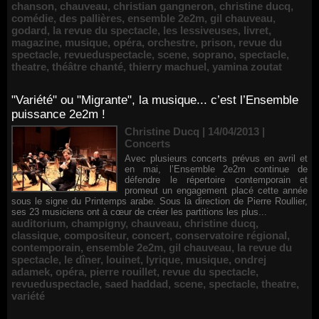
chanson
,
chauveau
,
christian gangneron
,
christine ducq
,
comédie
,
des pallières
,
ensemble 2e2m
,
gil chauveau
,
godard
,
la revue du spectacle
,
les lessiveuses
,
livret
,
magazine
,
musique
,
opéra
,
orchestre
,
prison
,
revue du
spectacle
,
revueduspectacle
,
scene
,
soprano
,
spectacle
,
theatre
,
théâtre chanté
,
thierry machuel
,
yamina zoutat
"Variété" ou "Migrante", la musique... c’est l’Ensemble
puissance 2e2m !
Christine Ducq | 14/04/2013
|
Concerts
Avec plusieurs concerts prévus en avril et
en mai, l’Ensemble 2e2m continue de
défendre le répertoire contemporain et
promeut un engagement placé cette année
sous le signe du Printemps arabe. Sous la direction de Pierre Roullier,
ses 23 musiciens ont à cœur de créer les partitions les plus...
auditorium
,
champigny
,
chauveau
,
christine ducq
,
classique
,
compositeur
,
concert
,
conservatoire régional
,
contemporain
,
ensemble 2e2m
,
gil chauveau
,
la revue du
spectacle
,
le dîner
,
louinet
,
lyrique
,
musique
,
ondrej
adamek
,
opéra
,
pierre rouillet
,
revue du spectacle
,
revueduspectacle
,
saed haddad
,
scene
,
spectacle
,
theatre
,
variété