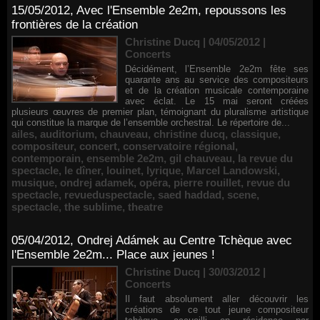
15/05/2012, Avec l'Ensemble 2e2m, repoussons les
frontières de la création
Christine Ducq | 04/05/2012
|
Concerts
Décidément, l’Ensemble 2e2m fête ses
quarante ans au service des compositeurs
et de la création musicale contemporaine
avec éclat. Le 15 mai seront créées
plusieurs œuvres de premier plan, témoignant du pluralisme artistique
qui constitue la marque de l’ensemble orchestral. Le répertoire de...
ailes
,
auditorium
,
chauveau
,
christine ducq
,
classique
,
compositeur
,
concert
,
conservatoire régional
,
contemporain
,
ensemble 2e2m
,
gil chauveau
,
la revue du
spectacle
,
le dîner
,
louinet
,
lyrique
,
Marcel Landowski
,
musique
,
ondrej adamek
,
opéra
,
pierre rouillet
,
revue du
spectacle
,
revueduspectacle
,
saed haddad
,
scene
,
spectacle
,
the sublime
,
theatre
05/04/2012, Ondrej Adámek au Centre Tchèque avec
l'Ensemble 2e2m... Place aux jeunes !
Christine Ducq | 30/03/2012
|
Concerts
Il faut absolument aller découvrir les
créations de ce tout jeune compositeur