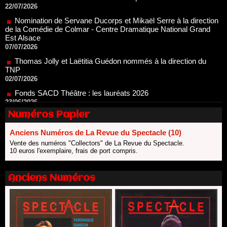
de la Comédie de Colmar - Centre Dramatique National Grand
Est Alsace
07/07/2026
Thomas Jolly et Laëtitia Guédon nommés à la direction du
TNP
02/07/2026
Fonds SACD Théâtre : les lauréats 2026
23/06/2026
Dispositif ARTCENA Écrire pour le cirque, les lauréats 2026 !
20/06/2026
Numéros Papier
Le palmarès des prix SACD 2026
18/06/2026
Anciens Numéros de La Revue du Spectacle (10)
Les 10 lauréats du Fonds Grandes Formes Théâtre 2026
Vente des numéros "Collectors" de La Revue du Spectacle.
SACD
10 euros l'exemplaire, frais de port compris.
13/06/2026
Nomination de Nathalie Garraud et Olivier Saccomano à la
Anciens Numéros
direction du Théâtre de Gennevilliers - CDN
13/06/2026
Dispositif SACD Auteurs d'espaces : les lauréats 2026
18/03/2026