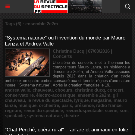
Tags (6) : ensemble 2e2m
"Systema naturae" ou l'invention du monde par Mauro
Lanza et Andrea Valle
Christine Ducq | 07/03/2016
|
Concerts
Une série de concerts met à l'honneur les
compositeurs Mauro Lanza, en résidence à
l'Ensemble 2e2m, et Andrea Valle associés
depuis 2013 dans la création d'un cycle
ambitieux en quatre parties consacré aux différents règnes d'une nature
inouïe, "Systema naturae". Après la création française le 19...
andrea valle
,
chauveau
,
choeurs
,
christine ducq
,
concert
,
conservatoire
,
électro-acoustique
,
ensemble 2e2m
,
gil
chauveau
,
la revue du spectacle
,
lyrique
,
magazine
,
mauro
lanza
,
musique
,
orchestre
,
paris
,
présence
,
radio france
,
regnum
,
revue du spectacle
,
revueduspectacle
,
scene
,
son
,
spectacle
,
systema naturae
,
theatre
"Chat Perché, opéra rural" : fanfare et animaux en folie