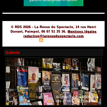
© RDS 2026 - La Revue du Spectacle, 14 rue Henri
Dunant, Paimpol, 06 07 51 35 36.
Mentions légales
redaction@larevueduspectacle.com
|
|
Plan du site
Syndication
Powered by WM
Galerie
Avignon Festival 2024 - rue
des Lices © Gil Chauveau.