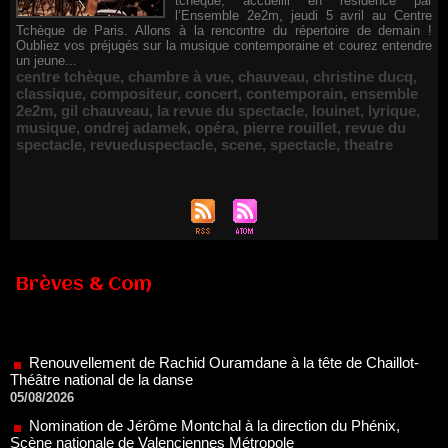
tchèque, accueilli en résidence par
l’Ensemble 2e2m, jeudi 5 avril au Centre
Tchèque de Paris. Allons à la rencontre du répertoire de demain !
Oubliez vos préjugés sur la musique contemporaine et courez entendre
un jeune...
centre tchèque
,
chambre à vue
,
chauveau
,
christine ducq
,
classique
,
compositeur
,
concert
,
contemporain
,
ensemble
2e2m
,
gil chauveau
,
la revue du spectacle
,
louinet
,
lyrique
,
musique
,
ondrej adamek
,
opéra
,
pierre rouillet
,
revue du
spectacle
,
revueduspectacle
,
scene
,
spectacle
,
theatre
Brèves & Com
Renouvellement de Rachid Ouramdane à la tête de Chaillot-
Théâtre national de la danse
05/08/2026
Nomination de Jérôme Montchal à la direction du Phénix,
Scène nationale de Valenciennes Métropole
22/07/2026
Nomination de Servane Ducorps et Mikaël Serre à la direction