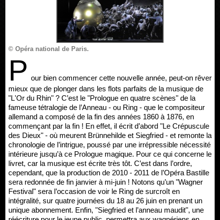
© Opéra national de Paris.
P
our bien commencer cette nouvelle année, peut-on rêver
mieux que de plonger dans les flots parfaits de la musique de
"L'Or du Rhin" ? C’est le "Prologue en quatre scènes" de la
fameuse tétralogie de l’Anneau - ou Ring - que le compositeur
allemand a composé de la fin des années 1860 à 1876, en
commençant par la fin ! En effet, il écrit d’abord "Le Crépuscule
des Dieux" - où meurent Brünnehilde et Siegfried - et remonte la
chronologie de l’intrigue, poussé par une irrépressible nécessité
intérieure jusqu’à ce Prologue magique. Pour ce qui concerne le
livret, car la musique est écrite très tôt. C’est dans l’ordre,
cependant, que la production de 2010 - 2011 de l’Opéra Bastille
sera redonnée de fin janvier à mi-juin ! Notons qu’un "Wagner
Festival" sera l’occasion de voir le Ring de surcroît en
intégralité, sur quatre journées du 18 au 26 juin en prenant un
unique abonnement. Enfin, "Siegfried et l’anneau maudit", une
réécriture pour le jeune public, permettra aux wagnériens en