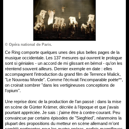
© Opéra national de Paris.
Ce Ring comporte quelques unes des plus belles pages de la
musique occidentale. Les 137 mesures qui ouvrent le prologue
sont si géniales - un accord de mi glissant en bémol - qu’on les
réentend souvent ailleurs. Dernier exemple en date : elles
accompagnent l’introduction du grand film de Terrence Malick,
"Le Nouveau Monde". Comme l’écrivait l’incomparable poète**,
on croirait sombrer "dans les vertigineuses conceptions de
l’opium".
Une reprise donc de la production de l’an passé : dans la mise
en scène de Günter Krämer, décriée à l’époque et que j’avais
pourtant appréciée. Je sais : j’aime être à contre-courant. Peu
convaincue par certains épisodes de "Siegfried", néanmoins la
plupart des propositions du metteur en scène allemand m’ont
semblé pertinentes pour les quatre opéras, parfois magnifiques,