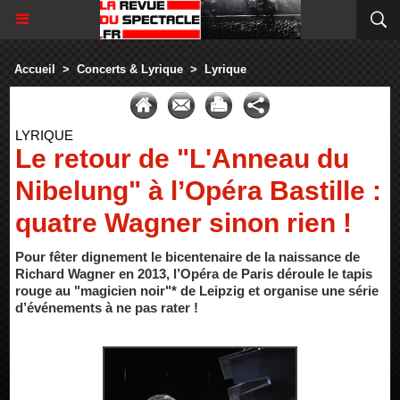
Accueil
>
Concerts & Lyrique
>
Lyrique
LYRIQUE
Le retour de "L'Anneau du
Nibelung" à l’Opéra Bastille :
quatre Wagner sinon rien !
Pour fêter dignement le bicentenaire de la naissance de
Richard Wagner en 2013, l’Opéra de Paris déroule le tapis
rouge au "magicien noir"* de Leipzig et organise une série
d’événements à ne pas rater !