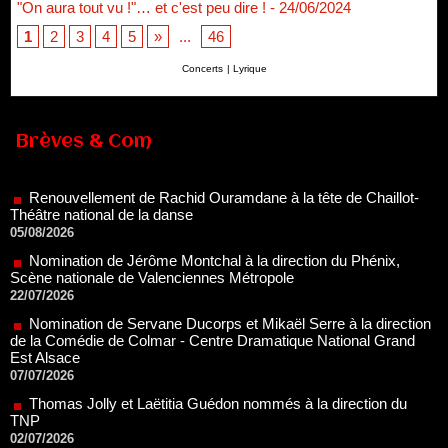
"On aura tout vu !"… et c'est peu dire !
- 24/06/2024
1
2
3
4
5
»
...
46
Concerts
|
Lyrique
Brèves & Com
Renouvellement de Rachid Ouramdane à la tête de Chaillot-
Théâtre national de la danse
05/08/2026
Nomination de Jérôme Montchal à la direction du Phénix,
Scène nationale de Valenciennes Métropole
22/07/2026
Nomination de Servane Ducorps et Mikaël Serre à la direction
de la Comédie de Colmar - Centre Dramatique National Grand
Est Alsace
07/07/2026
Thomas Jolly et Laëtitia Guédon nommés à la direction du
TNP
02/07/2026
Fonds SACD Théâtre : les lauréats 2026
23/06/2026