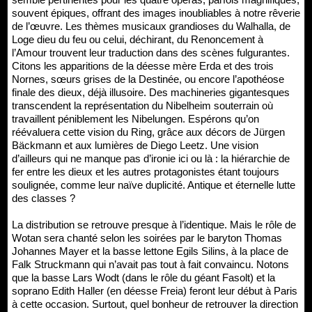
souvent épiques, offrant des images inoubliables à notre rêverie
de l’œuvre. Les thèmes musicaux grandioses du Walhalla, de
Loge dieu du feu ou celui, déchirant, du Renoncement à
l’Amour trouvent leur traduction dans des scènes fulgurantes.
Citons les apparitions de la déesse mère Erda et des trois
Nornes, sœurs grises de la Destinée, ou encore l’apothéose
finale des dieux, déjà illusoire. Des machineries gigantesques
transcendent la représentation du Nibelheim souterrain où
travaillent péniblement les Nibelungen. Espérons qu’on
réévaluera cette vision du Ring, grâce aux décors de Jürgen
Bäckmann et aux lumières de Diego Leetz. Une vision
d’ailleurs qui ne manque pas d’ironie ici ou là : la hiérarchie de
fer entre les dieux et les autres protagonistes étant toujours
soulignée, comme leur naïve duplicité. Antique et éternelle lutte
des classes ?
La distribution se retrouve presque à l’identique. Mais le rôle de
Wotan sera chanté selon les soirées par le baryton Thomas
Johannes Mayer et la basse lettone Egils Silins, à la place de
Falk Struckmann qui n’avait pas tout à fait convaincu. Notons
que la basse Lars Wodt (dans le rôle du géant Fasolt) et la
soprano Edith Haller (en déesse Freia) feront leur début à Paris
à cette occasion. Surtout, quel bonheur de retrouver la direction