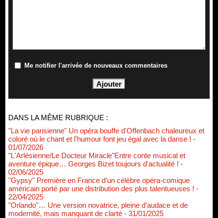
Me notifier l'arrivée de nouveaux commentaires
DANS LA MÊME RUBRIQUE :
"La vie parisienne" Un opéra bouffe d'Offenbach chaleureux et
coloré où le chant et l'humour font jeu égal avec la danse !
-
01/07/2026
"L'Arlésienne/Le Docteur Miracle"Entre conte musical et
aventure épique… Georges Bizet toujours d'actualité !
-
02/06/2025
"Gypsy" Première en France d'un célèbre opéra-comique
américain porté par une distribution des plus talentueuses !
-
22/04/2025
"Orlando"… Une version novatrice, pleine d'audace et de
modernité, mais manquant de clarté
- 31/01/2025