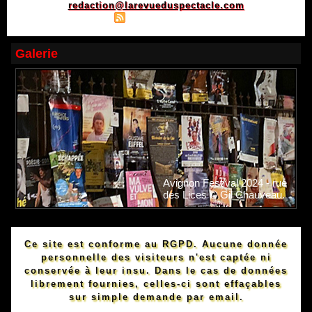
redaction@larevueduspectacle.com
|
|
Plan du site
Syndication
Powered by WM
Galerie
Avignon Festival 2024 - rue
des Lices © Gil Chauveau.
Ce site est conforme au RGPD. Aucune donnée
personnelle des visiteurs n'est captée ni
conservée à leur insu. Dans le cas de données
librement fournies, celles-ci sont effaçables
sur simple demande par email.