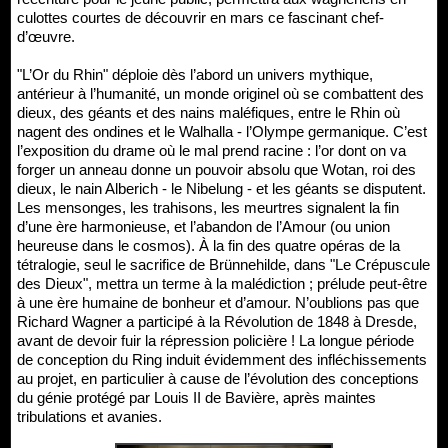
culottes courtes de découvrir en mars ce fascinant chef-
d’œuvre.
"L’Or du Rhin" déploie dès l’abord un univers mythique,
antérieur à l’humanité, un monde originel où se combattent des
dieux, des géants et des nains maléfiques, entre le Rhin où
nagent des ondines et le Walhalla - l’Olympe germanique. C’est
l’exposition du drame où le mal prend racine : l’or dont on va
forger un anneau donne un pouvoir absolu que Wotan, roi des
dieux, le nain Alberich - le Nibelung - et les géants se disputent.
Les mensonges, les trahisons, les meurtres signalent la fin
d’une ère harmonieuse, et l’abandon de l’Amour (ou union
heureuse dans le cosmos). À la fin des quatre opéras de la
tétralogie, seul le sacrifice de Brünnehilde, dans "Le Crépuscule
des Dieux", mettra un terme à la malédiction ; prélude peut-être
à une ère humaine de bonheur et d’amour. N’oublions pas que
Richard Wagner a participé à la Révolution de 1848 à Dresde,
avant de devoir fuir la répression policière ! La longue période
de conception du Ring induit évidemment des infléchissements
au projet, en particulier à cause de l’évolution des conceptions
du génie protégé par Louis II de Bavière, après maintes
tribulations et avanies.