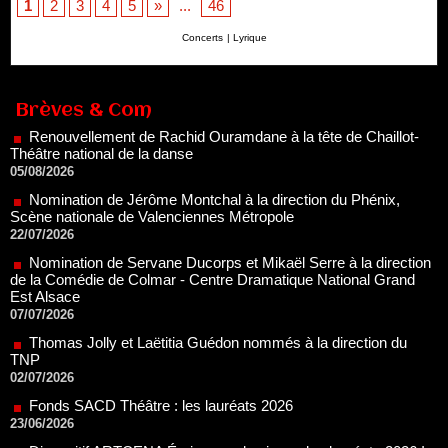
1
2
3
4
5
»
...
46
Concerts
|
Lyrique
Renouvellement de Rachid Ouramdane à la tête de Chaillot-
Théâtre national de la danse
05/08/2026
Brèves & Com
Nomination de Jérôme Montchal à la direction du Phénix,
Scène nationale de Valenciennes Métropole
22/07/2026
Nomination de Servane Ducorps et Mikaël Serre à la direction
de la Comédie de Colmar - Centre Dramatique National Grand
Est Alsace
07/07/2026
Thomas Jolly et Laëtitia Guédon nommés à la direction du
TNP
02/07/2026
Fonds SACD Théâtre : les lauréats 2026
23/06/2026
Dispositif ARTCENA Écrire pour le cirque, les lauréats 2026 !
20/06/2026
Le palmarès des prix SACD 2026
18/06/2026