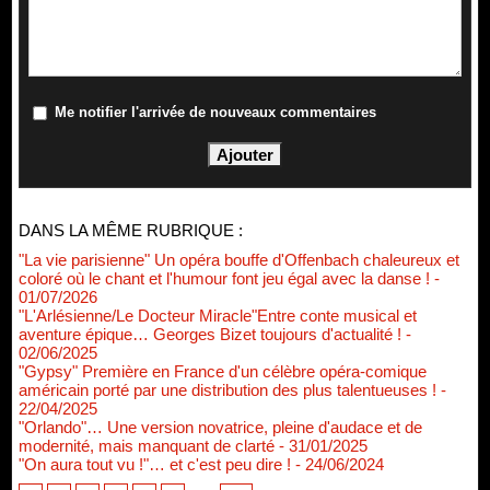
Me notifier l'arrivée de nouveaux commentaires
DANS LA MÊME RUBRIQUE :
"La vie parisienne" Un opéra bouffe d'Offenbach chaleureux et
coloré où le chant et l'humour font jeu égal avec la danse !
-
01/07/2026
"L'Arlésienne/Le Docteur Miracle"Entre conte musical et
aventure épique… Georges Bizet toujours d'actualité !
-
02/06/2025
"Gypsy" Première en France d'un célèbre opéra-comique
américain porté par une distribution des plus talentueuses !
-
22/04/2025
"Orlando"… Une version novatrice, pleine d'audace et de
modernité, mais manquant de clarté
- 31/01/2025
"On aura tout vu !"… et c'est peu dire !
- 24/06/2024