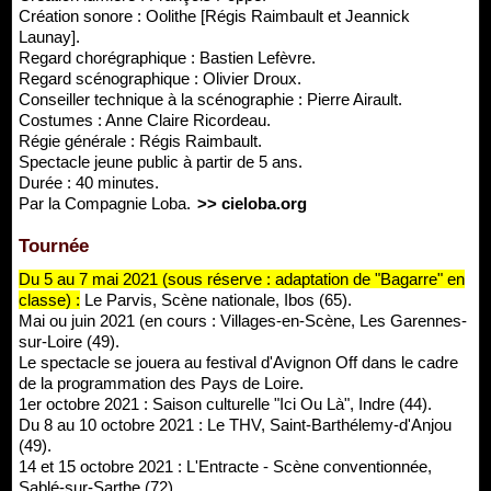
Création sonore : Oolithe [Régis Raimbault et Jeannick
Launay].
Regard chorégraphique : Bastien Lefèvre.
Regard scénographique : Olivier Droux.
Conseiller technique à la scénographie : Pierre Airault.
Costumes : Anne Claire Ricordeau.
Régie générale : Régis Raimbault.
Spectacle jeune public à partir de 5 ans.
Durée : 40 minutes.
Par la Compagnie Loba.
>> cieloba.org
Tournée
Du 5 au 7 mai 2021 (sous réserve : adaptation de "Bagarre" en
classe) :
Le Parvis, Scène nationale, Ibos (65).
Mai ou juin 2021 (en cours : Villages-en-Scène, Les Garennes-
sur-Loire (49).
Le spectacle se jouera au festival d'Avignon Off dans le cadre
de la programmation des Pays de Loire.
1er octobre 2021 : Saison culturelle "Ici Ou Là", Indre (44).
Du 8 au 10 octobre 2021 : Le THV, Saint-Barthélemy-d'Anjou
(49).
14 et 15 octobre 2021 : L'Entracte - Scène conventionnée,
Sablé-sur-Sarthe (72).