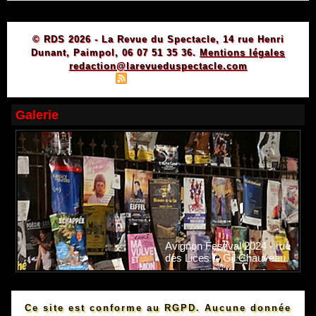
© RDS 2026 - La Revue du Spectacle, 14 rue Henri
Dunant, Paimpol, 06 07 51 35 36.
Mentions légales
redaction@larevueduspectacle.com
|
|
Plan du site
Syndication
Powered by WM
Galerie
Avignon Festival 2024 - rue
des Lices © Gil Chauveau.
Ce site est conforme au RGPD. Aucune donnée