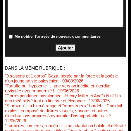
Me notifier l'arrivée de nouveaux commentaires
DANS LA MÊME RUBRIQUE :
"3 saisons et 1 corps" Gaza, portée par la force et la poésie
d'un jeune artiste palestinien
- 03/08/2026
"Tartuffe ou l'hypocrite"… une version inédite et interdite
revisitée avec modernité !
- 19/06/2026
"Correspondance passionnée - Henry Miller et Anaïs Nin" Un
duo théâtralisé tout en finesse et élégance
- 17/06/2026
"Sturbzep" Un bien étrange et "monstrueux" bordel… Cocktail
explosif composé de délires visuels, sonores et autres
élucubrations propres à dynamiter l'insupportable réalité
-
12/06/2026
"Lumières, lumières, lumières" Une adaptation habile et délicate
du beau roman de Virginia Woolf "Vers le phare", entre présent