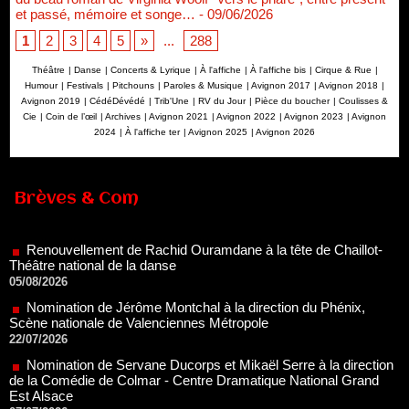
et passé, mémoire et songe…
- 09/06/2026
1
2
3
4
5
»
...
288
Théâtre
|
Danse
|
Concerts & Lyrique
|
À l'affiche
|
À l'affiche bis
|
Cirque & Rue
|
Humour
|
Festivals
|
Pitchouns
|
Paroles & Musique
|
Avignon 2017
|
Avignon 2018
|
Avignon 2019
|
CédéDévédé
|
Trib'Une
|
RV du Jour
|
Pièce du boucher
|
Coulisses &
Cie
|
Coin de l’œil
|
Archives
|
Avignon 2021
|
Avignon 2022
|
Avignon 2023
|
Avignon
2024
|
À l'affiche ter
|
Avignon 2025
|
Avignon 2026
Renouvellement de Rachid Ouramdane à la tête de Chaillot-
Brèves & Com
Théâtre national de la danse
05/08/2026
Nomination de Jérôme Montchal à la direction du Phénix,
Scène nationale de Valenciennes Métropole
22/07/2026
Nomination de Servane Ducorps et Mikaël Serre à la direction
de la Comédie de Colmar - Centre Dramatique National Grand
Est Alsace
07/07/2026
Thomas Jolly et Laëtitia Guédon nommés à la direction du
TNP