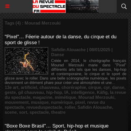
Tags (4) : Mourad Merzouki
"Pixel"… Féerie autour de la danse, du cirque et du
sport de glisse !
Safidin Alouache | 08/01/2025
|
Danse
Créée en 2014, le chorégraphe français
Mourad Merzouki marie dans "Pixel"
différents arts tels que les danses, hip-hop
et contemporaine, le cirque et le sport de
glisse avec le roller. Dans une belle scénographie numérique, les pixels
deviennent un élément phare pour créer une atmosphère et une...
13e art
,
artificiel
,
chauveau
,
choréraphie
,
cirque
,
cyr
,
danse
,
geste
,
gil chauveau
,
hip-hop
,
IA
,
intelligence
,
Käfig
,
la revue
du spectacle
,
magazine
,
mimétique
,
Mourad Merzouki
,
mouvement
,
musique
,
numérique
,
pixel
,
revue du
spectacle
,
revueduspectacle
,
roller
,
Safidin Alouache
,
scene
,
sort
,
spectacle
,
theatre
"Boxe Boxe Brasil"… Sport, hip-hop et musique