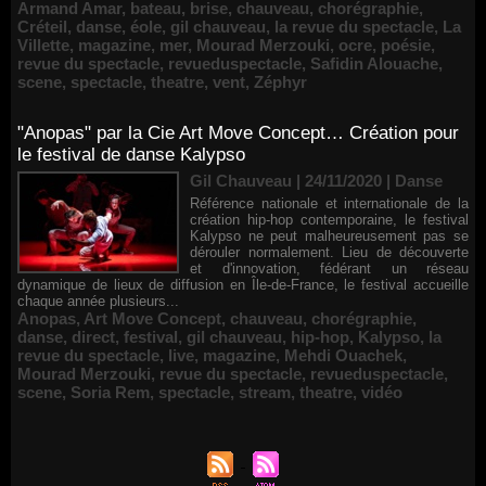
Armand Amar
,
bateau
,
brise
,
chauveau
,
chorégraphie
,
Créteil
,
danse
,
éole
,
gil chauveau
,
la revue du spectacle
,
La
Villette
,
magazine
,
mer
,
Mourad Merzouki
,
ocre
,
poésie
,
revue du spectacle
,
revueduspectacle
,
Safidin Alouache
,
scene
,
spectacle
,
theatre
,
vent
,
Zéphyr
"Anopas" par la Cie Art Move Concept… Création pour
le festival de danse Kalypso
Gil Chauveau | 24/11/2020
|
Danse
Référence nationale et internationale de la
création hip-hop contemporaine, le festival
Kalypso ne peut malheureusement pas se
dérouler normalement. Lieu de découverte
et d'innovation, fédérant un réseau
dynamique de lieux de diffusion en Île-de-France, le festival accueille
chaque année plusieurs...
Anopas
,
Art Move Concept
,
chauveau
,
chorégraphie
,
danse
,
direct
,
festival
,
gil chauveau
,
hip-hop
,
Kalypso
,
la
revue du spectacle
,
live
,
magazine
,
Mehdi Ouachek
,
Mourad Merzouki
,
revue du spectacle
,
revueduspectacle
,
scene
,
Soria Rem
,
spectacle
,
stream
,
theatre
,
vidéo