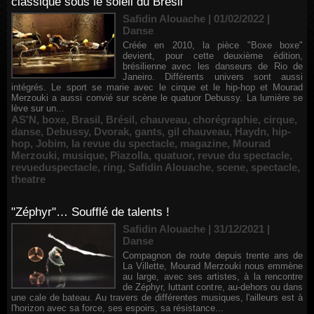
classique sous le soleil du Brésil
Safidin Alouache | 01/02/2022
|
Danse
Créée en 2010, la pièce "Boxe boxe"
devient, pour cette deuxième édition,
brésilienne avec les danseurs de Rio de
Janeiro. Différents univers sont aussi
intégrés. Le sport se marie avec le cirque et le hip-hop et Mourad
Merzouki a aussi convié sur scène le quatuor Debussy. La lumière se
lève sur un...
AS'N
,
boxe
,
Brasil
,
Brésil
,
chauveau
,
chorégraphie
,
cirque
,
danse
,
Debussy
,
Dvorak
,
gants
,
gil chauveau
,
Haydn
,
hip-
hop
,
Jobim
,
la revue du spectacle
,
magazine
,
Mourad
Merzouki
,
musique
,
Piazolla
,
quatuor
,
revue du spectacle
,
revueduspectacle
,
ring
,
Safidin Alouache
,
scene
,
spectacle
,
theatre
"Zéphyr"… Soufflé de talents !
Safidin Alouache | 31/12/2021
|
Danse
Compagnon de route depuis trente ans de
La Villette, Mourad Merzouki nous emmène
au large, avec ses artistes, à la rencontre
de Zéphyr, luttant contre, au-dehors ou dans
une cale de bateau. Au travers de différentes musiques, l'ailleurs est à
l'horizon avec sa force, ses espoirs, sa résistance...