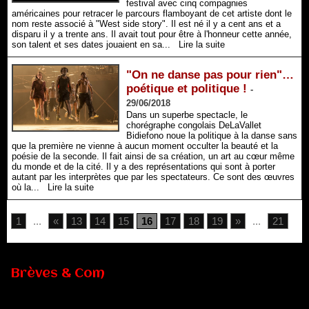
festival avec cinq compagnies
américaines pour retracer le parcours flamboyant de cet artiste dont le
nom reste associé à "West side story". Il est né il y a cent ans et a
disparu il y a trente ans. Il avait tout pour être à l'honneur cette année,
son talent et ses dates jouaient en sa...
Lire la suite
"On ne danse pas pour rien"…
poétique et politique !
-
29/06/2018
Dans un superbe spectacle, le
chorégraphe congolais DeLaVallet
Bidiefono noue la politique à la danse sans
que la première ne vienne à aucun moment occulter la beauté et la
poésie de la seconde. Il fait ainsi de sa création, un art au cœur même
du monde et de la cité. Il y a des représentations qui sont à porter
autant par les interprètes que par les spectateurs. Ce sont des œuvres
où la...
Lire la suite
1
...
«
13
14
15
16
17
18
19
»
...
21
Brèves & Com
Renouvellement de Rachid Ouramdane à la tête de Chaillot-
Théâtre national de la danse