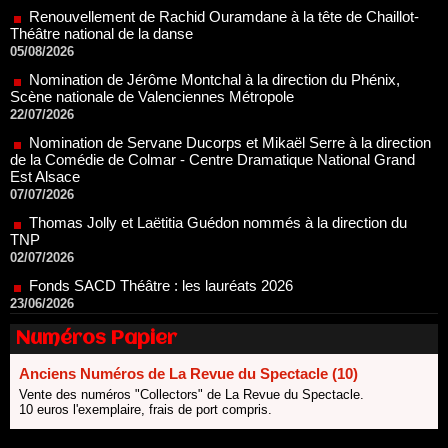
05/08/2026
Nomination de Jérôme Montchal à la direction du Phénix,
Scène nationale de Valenciennes Métropole
22/07/2026
Nomination de Servane Ducorps et Mikaël Serre à la direction
de la Comédie de Colmar - Centre Dramatique National Grand
Est Alsace
07/07/2026
Thomas Jolly et Laëtitia Guédon nommés à la direction du
TNP
02/07/2026
Fonds SACD Théâtre : les lauréats 2026
23/06/2026
Dispositif ARTCENA Écrire pour le cirque, les lauréats 2026 !
20/06/2026
Le palmarès des prix SACD 2026
Numéros Papier
18/06/2026
Anciens Numéros de La Revue du Spectacle (10)
Les 10 lauréats du Fonds Grandes Formes Théâtre 2026
SACD
Vente des numéros "Collectors" de La Revue du Spectacle.
10 euros l'exemplaire, frais de port compris.
13/06/2026
Nomination de Nathalie Garraud et Olivier Saccomano à la