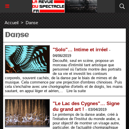
Accueil
>
Danse
Danse
"Solo"… Intime et irréel
-
04/06/2019
Decouflé, seul en scène, propose un
morceau d'intimité tant artistique que
personnel où l'artiste montre des portraits
de sa vie et investit les contours
corporels, souvent cachés, de la danse par le biais de mimes et de
musique. Cela commence par une projection d'ombres chinoises. Puis
cela s'enchaîne avec une chorégraphie d'orteils et de doigts, les mains
sautant, en appui léger et aérien,...
Lire la suite
"Le Lac des Cygnes"… Signe
du grand art !
-
03/04/2019
Le printemps de la danse arabe, créé à
l'initiative de l'Institut du monde arabe, a
pour objectif de montrer un visage autre,
particulier, de l'actualité chorégraphique