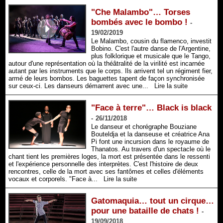
"Che Malambo"… Torses
bombés avec le bombo !
-
19/02/2019
Le Malambo, cousin du flamenco, investit
Bobino. C'est l'autre danse de l'Argentine,
plus folklorique et musicale que le Tango,
autour d'une représentation où la théâtralité de la virilité est incarnée
autant par les instruments que le corps. Ils arrivent tel un régiment fier,
armé de leurs bombos. Les baguettes tapent de façon synchronisée
sur ceux-ci. Les danseurs démarrent avec une...
Lire la suite
"Face à terre"… Black is black
-
26/11/2018
Le danseur et chorégraphe Bouziane
Bouteldja et la danseuse et créatrice Ana
Pi font une incursion dans le royaume de
Thanatos. Au travers d'un spectacle où le
chant tient les premières loges, la mort est présentée dans le ressenti
et l'expérience personnelle des interprètes. C'est l'histoire de deux
rencontres, celle de la mort avec ses fantômes et celles d'éléments
vocaux et corporels. "Face à...
Lire la suite
Gatomaquia… tout un cirque…
pour une bataille de chats !
-
19/09/2018