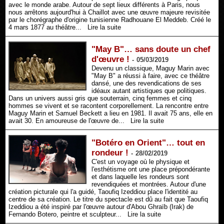
avec le monde arabe. Autour de sept lieux différents à Paris, nous
nous arrêtons aujourd'hui à Chaillot avec une œuvre majeure revisitée
par le chorégraphe d'origine tunisienne Radhouane El Meddeb. Créé le
4 mars 1877 au théâtre...
Lire la suite
"May B"… sans doute un chef
d'œuvre !
-
05/03/2019
Devenu un classique, Maguy Marin avec
"May B" a réussi à faire, avec ce théâtre
dansé, une des revendications de ses
idéaux autant artistiques que politiques.
Dans un univers aussi gris que souterrain, cinq femmes et cinq
hommes se vivent et se racontent corporellement. La rencontre entre
Maguy Marin et Samuel Beckett a lieu en 1981. Il avait 75 ans, elle en
avait 30. En amoureuse de l'œuvre de...
Lire la suite
"Botéro en Orient"… tout en
rondeur !
-
28/02/2019
C'est un voyage où le physique et
l'esthétisme ont une place prépondérante
et dans laquelle les rondeurs sont
revendiquées et montrées. Autour d'une
création picturale qui l'a guidé, Taoufiq Izeddiou place l'identité au
centre de sa création. Le titre du spectacle est dû au fait que Taoufiq
Izeddiou a été inspiré par l'œuvre autour d'Abou Ghraïb (Irak) de
Fernando Botero, peintre et sculpteur...
Lire la suite