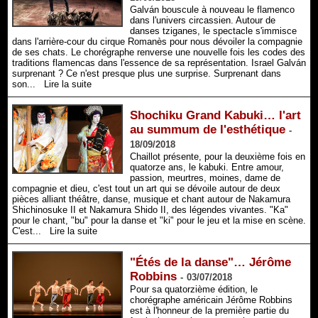
Galván bouscule à nouveau le flamenco
dans l'univers circassien. Autour de
danses tziganes, le spectacle s'immisce
dans l'arrière-cour du cirque Romanès pour nous dévoiler la compagnie
de ses chats. Le chorégraphe renverse une nouvelle fois les codes des
traditions flamencas dans l'essence de sa représentation. Israel Galván
surprenant ? Ce n'est presque plus une surprise. Surprenant dans
son...
Lire la suite
Shochiku Grand Kabuki… l'art
au summum de l'esthétique
-
18/09/2018
Chaillot présente, pour la deuxième fois en
quatorze ans, le kabuki. Entre amour,
passion, meurtres, moines, dame de
compagnie et dieu, c'est tout un art qui se dévoile autour de deux
pièces alliant théâtre, danse, musique et chant autour de Nakamura
Shichinosuke II et Nakamura Shido II, des légendes vivantes. "Ka"
pour le chant, "bu" pour la danse et "ki" pour le jeu et la mise en scène.
C'est...
Lire la suite
"Étés de la danse"… Jérôme
Robbins
-
03/07/2018
Pour sa quatorzième édition, le
chorégraphe américain Jérôme Robbins
est à l'honneur de la première partie du