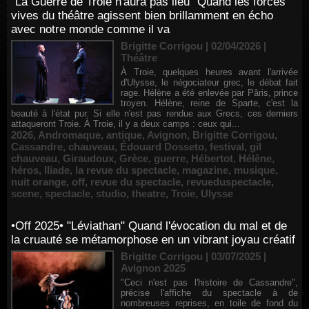
"La Guerre de Troie n'aura pas lieu" Quand les forces
vives du théâtre agissent bien brillamment en écho
avec notre monde comme il va
Brigitte Corrigou | 02/04/2026
|
Théâtre
À Troie, quelques heures avant l'arrivée
d'Ulysse, le négociateur grec, le débat fait
rage. Hélène a été enlevée par Pâris, prince
troyen. Hélène, reine de Sparte, c'est la
beauté à l'état pur. Si elle n'est pas rendue aux Grecs, ces derniers
attaqueront Troie. À Troie, il y a deux camps : ceux qui...
2026
,
Andromaque
,
antique
,
Avignon
,
Brigitte Corrigou
,
Cassandre
,
chauveau
,
Édouard Dosseto
,
festival
,
gil
chauveau
,
Giraudoux
,
Grèce
,
guerre
,
Hébertot
,
Hélène
,
héros
,
Iliade
,
la revue du spectacle
,
magazine
,
musique
,
nuit orange
,
off
,
revue du spectacle
,
revueduspectacle
,
scene
,
spectacle
,
studio
,
theatre
,
Troie
,
Ulysse
•Off 2025• "Léviathan" Quand l'évocation du mal et de
la cruauté se métamorphose en un vibrant joyau créatif
Brigitte Corrigou | 03/07/2025
|
Avignon 2025
"Ceci n'est pas l'histoire de Cassandre",
précise l'affiche du spectacle à de
nombreuses reprises, en toile de fond du