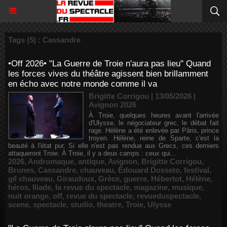
Tags (5) : Cassandre
•Off 2026• "La Guerre de Troie n'aura pas lieu" Quand
les forces vives du théâtre agissent bien brillamment
en écho avec notre monde comme il va
Brigitte Corrigou | 13/05/2026
|
Avignon 2026
À Troie, quelques heures avant l'arrivée
d'Ulysse, le négociateur grec, le débat fait
rage. Hélène a été enlevée par Pâris, prince
troyen. Hélène, reine de Sparte, c'est la
beauté à l'état pur. Si elle n'est pas rendue aux Grecs, ces derniers
attaqueront Troie. À Troie, il y a deux camps : ceux qui...
2026
,
Andromaque
,
antique
,
Avignon
,
Brigitte Corrigou
,
Brunes
,
Cassandre
,
chauveau
,
Édouard Dosseto
,
festival
,
gil chauveau
,
Giraudoux
,
Grèce
,
guerre
,
Hébertot
,
Hélène
,
héros
,
Iliade
,
la revue du spectacle
,
magazine
,
musique
,
nuit orange
,
off
,
revue du spectacle
,
revueduspectacle
,
scene
,
spectacle
,
studio
,
theatre
,
Troie
,
Ulysse