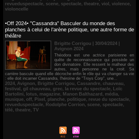
revueduspectacle
,
scene
,
spectacle
,
theatre
,
viol
,
violence
,
violoncelle
•Off 2024• "Cassandra" Basculer du monde des
planches à celui de l'arène politique, une autre forme de
théâtre
Brigitte Corrigou | 30/04/2024
|
Avignon 2024
Théodora est une actrice parisienne en
quête de reconnaissance qui possède un
don divinatoire. Elle ressent le malheur des
autres, mais personne ne la croit. Sa
carrière bascule quand elle décroche enfin le rôle qui va changer sa vie
: elle doit incarner Cassandra, l'héroïne de "Troys Corp", une...
2024
,
Avignon
,
Brigitte Corrigou
,
Cassandre
,
chauveau
,
festival
,
gil chauveau
,
grec
,
la revue du spectacle
,
Loïc
Bartolini
,
lotus
,
magazine
,
Manon Balthazard
,
média
,
musique
,
off
,
Pixel
,
planche
,
politique
,
revue du spectacle
,
revueduspectacle
,
Rodolphe Corrion
,
scene
,
spectacle
,
télé
,
theatre
,
TV