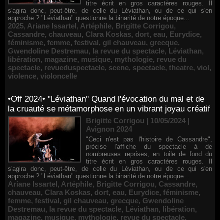
titre écrit en gros caractères rouges. Il
s'agira donc, peut-être, de celle du Léviathan, ou de ce qui s'en
approche ? "Léviathan" questionne la binarité de notre époque...
2025
,
Ariane Issartel
,
Artéphile
,
Brigitte Corrigou
,
Cassandre
,
chauveau
,
Clara Koskas
,
dort
,
eau
,
Eurydice
,
féminisme
,
femme
,
festival
,
gil chauveau
,
grecque
,
Gwendoline Destremau
,
la revue du spectacle
,
Léviathan
,
libération
,
magazine
,
musique
,
mythologie
,
revue du
spectacle
,
revueduspectacle
,
scene
,
spectacle
,
theatre
,
viol
,
violence
,
violoncelle
•Off 2024• "Léviathan" Quand l'évocation du mal et de
la cruauté se métamorphose en un vibrant joyau créatif
Brigitte Corrigou | 10/05/2024
|
Avignon 2024
"Ceci n'est pas l'histoire de Cassandre",
précise l'affiche du spectacle à de
nombreuses reprises, en toile de fond du
titre écrit en gros caractères rouges. Il
s'agira donc, peut-être, de celle du Léviathan, ou de ce qui s'en
approche ? "Léviathan" questionne la binarité de notre époque...
Ariane Issartel
,
Artéphile
,
Brigitte Corrigou
,
Cassandre
,
chauveau
,
Clara Koskas
,
dort
,
eau
,
Eurydice
,
féminisme
,
femme
,
festival
,
gil chauveau
,
grecque
,
Gwendoline
Destremau
,
la revue du spectacle
,
Léviathan
,
libération
,
magazine
,
musique
,
mythologie
,
revue du spectacle
,