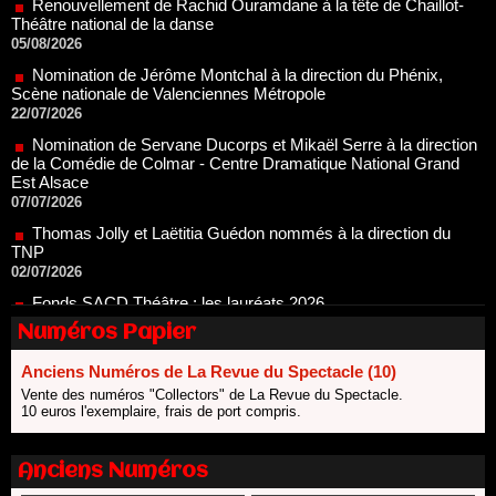
Nomination de Jérôme Montchal à la direction du Phénix,
Scène nationale de Valenciennes Métropole
22/07/2026
Nomination de Servane Ducorps et Mikaël Serre à la direction
de la Comédie de Colmar - Centre Dramatique National Grand
Est Alsace
07/07/2026
Thomas Jolly et Laëtitia Guédon nommés à la direction du
TNP
02/07/2026
Fonds SACD Théâtre : les lauréats 2026
23/06/2026
Dispositif ARTCENA Écrire pour le cirque, les lauréats 2026 !
20/06/2026
Numéros Papier
Le palmarès des prix SACD 2026
Anciens Numéros de La Revue du Spectacle (10)
18/06/2026
Vente des numéros "Collectors" de La Revue du Spectacle.
Les 10 lauréats du Fonds Grandes Formes Théâtre 2026
10 euros l'exemplaire, frais de port compris.
SACD
13/06/2026
Anciens Numéros
Nomination de Nathalie Garraud et Olivier Saccomano à la