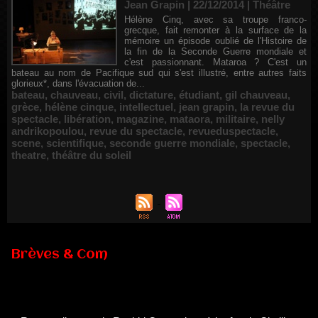
Jean Grapin | 22/12/2014
|
Théâtre
Hélène Cinq, avec sa troupe franco-
grecque, fait remonter à la surface de la
mémoire un épisode oublié de l'Histoire de
la fin de la Seconde Guerre mondiale et
c'est passionnant. Mataroa ? C'est un
bateau au nom de Pacifique sud qui s'est illustré, entre autres faits
glorieux*, dans l'évacuation de...
bateau
,
chauveau
,
civil
,
dictature
,
étudiant
,
gil chauveau
,
grèce
,
hélène cinque
,
intellectuel
,
jean grapin
,
la revue du
spectacle
,
libération
,
magazine
,
mataora
,
militaire
,
nelly
andrikopoulou
,
revue du spectacle
,
revueduspectacle
,
scene
,
scientifique
,
seconde guerre mondiale
,
spectacle
,
theatre
,
théâtre du soleil
Brèves & Com
Renouvellement de Rachid Ouramdane à la tête de Chaillot-
Théâtre national de la danse
05/08/2026