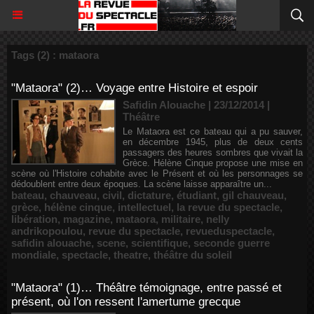
Tags (2) : mataora
"Mataora" (2)… Voyage entre Histoire et espoir
Safidin Alouache | 23/12/2014
|
Théâtre
Le Mataora est ce bateau qui a pu sauver,
en décembre 1945, plus de deux cents
passagers des heures sombres que vivait la
Grèce. Hélène Cinque propose une mise en
scène où l'Histoire cohabite avec le Présent et où les personnages se
dédoublent entre deux époques. La scène laisse apparaître un...
bateau
,
chauveau
,
civil
,
dictature
,
étudiant
,
gil chauveau
,
grèce
,
hélène cinque
,
intellectuel
,
la revue du spectacle
,
libération
,
magazine
,
mataora
,
militaire
,
nelly
andrikopoulou
,
revue du spectacle
,
revueduspectacle
,
safidin alouache
,
scene
,
scientifique
,
seconde guerre
mondiale
,
spectacle
,
theatre
,
théâtre du soleil
"Mataora" (1)… Théâtre témoignage, entre passé et
présent, où l'on ressent l'amertume grecque