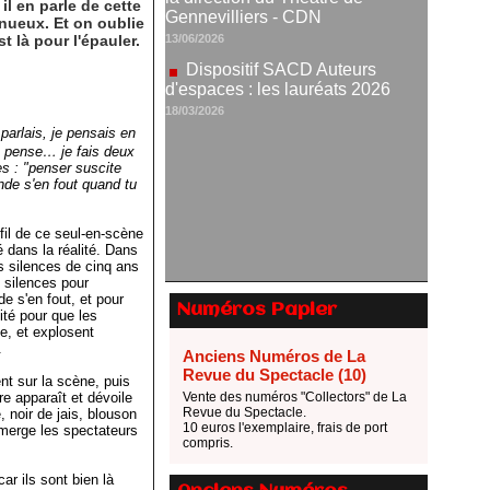
il en parle de cette
d'espaces : les lauréats 2026
inueux. Et on oublie
18/03/2026
t là pour l'épauler.
parlais, je pensais en
 pense… je fais deux
s : "penser suscite
nde s'en fout quand tu
fil de ce seul-en-scène
é dans la réalité. Dans
ngs silences de cinq ans
 silences pour
e s'en fout, et pour
Numéros Papier
ité pour que les
e, et explosent
.
Anciens Numéros de La
Revue du Spectacle (10)
nt sur la scène, puis
e apparaît et dévoile
Vente des numéros "Collectors" de La
Revue du Spectacle.
, noir de jais, blouson
10 euros l'exemplaire, frais de port
ubmerge les spectateurs
compris.
ar ils sont bien là