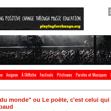
ue
Avignon
À l'Affiche
Festivals
Pitchouns
Paroles et Musiques
 du monde" ou Le poète, c'est celui qui
mbaud