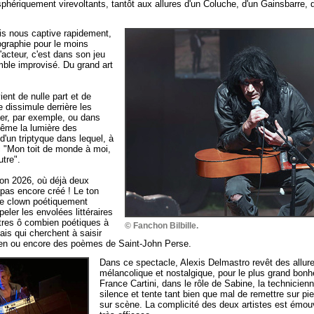
sphériquement virevoltants, tantôt aux allures d'un Coluche, d'un Gainsbarre,
ois nous captive rapidement,
graphie pour le moins
'acteur, c'est dans son jeu
mble improvisé. Du grand art
ent de nulle part et de
se dissimule derrière les
aer, par exemple, ou dans
même la lumière des
d'un triptyque dans lequel, à
c "Mon toit de monde à moi,
utre".
tion 2026, où déjà deux
pas encore créé ! Le ton
 de clown poétiquement
peler les envolées littéraires
tres ô combien poétiques à
© Fanchon Bilbille.
nais qui cherchent à saisir
dien ou encore des poèmes de Saint-John Perse.
Dans ce spectacle, Alexis Delmastro revêt des allure
mélancolique et nostalgique, pour le plus grand bonh
France Cartini, dans le rôle de Sabine, la technicie
silence et tente tant bien que mal de remettre sur pi
sur scène. La complicité des deux artistes est émou