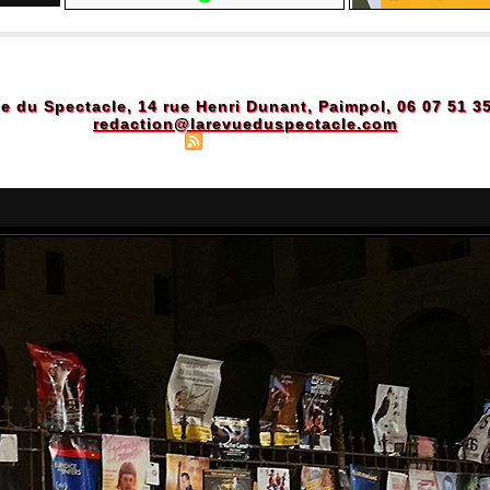
e du Spectacle, 14 rue Henri Dunant, Paimpol, 06 07 51 3
redaction@larevueduspectacle.com
Plan du site
|
Syndication
|
Powered by WM