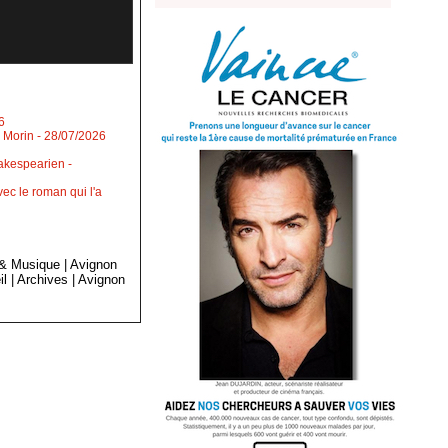
6
l Morin
- 28/07/2026
shakespearien
-
ec le roman qui l'a
 & Musique
|
Avignon
il
|
Archives
|
Avignon