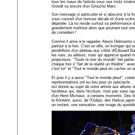
tous les maux de l'artiste sous ses mots strato
Groodt ou encore d'un Groucho Marx.
Son message si particulier et si abscons à la f
sous couvert d'un humour décalé et d'une scéno
déjantée. Là où réside surtout sa performance d
grandement maîtrisé alors que pourtant tout se
de comédien !
Comme il aime à le rappeler, Alexis Delmastro vi
partout à la fois. C'est un elfe, un korrigan qui 
pendrillons d'un plateau aux côtés d'Édouard B
les rues, ou ailleurs, mais qui apprécie quand 
projecteurs. "Toute la mer du monde" fait partie 
chaque fois il
"fait de la réalité un théâtre"
, ave
c'est toi" et "Tout le monde peut en cacher un a
Et puis il y a aussi "Tout le monde pleut", créa
représentations ont eu lieu pour un spectacle… 
est donné au sujet de notre artiste aux allures
facétieux qui, dans l'écriture, n'est pas sans rap
d'un Henri Michaux, à certains moments. Des ti
la frontière, aussi, de l'Oulipo, des Haïkus japo
un instant, une sensation, une image du quoti