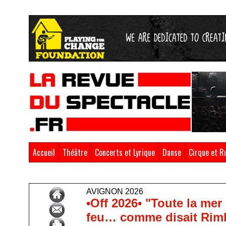
Accueil
Théâtre
Concerts et Lyrique
Danse
Cirque et R
Accueil
>
Avignon 2026
AVIGNON 2026
•Off 2026• "Toute la mer
feu… comme disait Ri