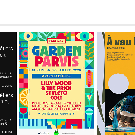
étiers
ck,
sse aux
Hasards"
 la suite
étiers
nie,
sse aux
ion &
 la suite