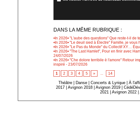
DANS LA MÊME RUBRIQUE :
•In 2026• "L'aube des questions" Que reste-t-il de 
•In 2026• "Le deuil sied à Électre" Famille, je vous
•In 2026• "Le Pas du Monde" du Collectif XY… Équat
•In 2026• "The Last Hamlet", Pour en finir avec Ham
24/07/2026
•In 2026• "Che dolore terribile è l'amore" Retour 
inspiré
- 23/07/2026
1
2
3
4
5
»
...
14
Théâtre
|
Danse
|
Concerts & Lyrique
|
À l'af
2017
|
Avignon 2018
|
Avignon 2019
|
CédéDév
2021
|
Avignon 2022
|