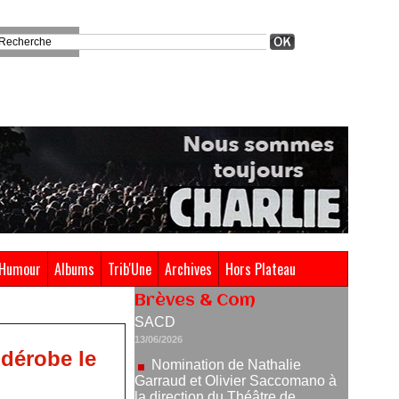
TNP
02/07/2026
Fonds SACD Théâtre : les
lauréats 2026
23/06/2026
Dispositif ARTCENA Écrire
pour le cirque, les lauréats 2026 !
20/06/2026
Le palmarès des prix SACD
2026
18/06/2026
Les 10 lauréats du Fonds
Grandes Formes Théâtre 2026
SACD
Humour
Albums
Trib'Une
Archives
Hors Plateau
13/06/2026
Brèves & Com
Nomination de Nathalie
Garraud et Olivier Saccomano à
la direction du Théâtre de
Gennevilliers - CDN
 dérobe le
13/06/2026
Dispositif SACD Auteurs