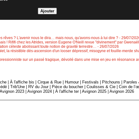
tes rêves ? L'avenir nous le dira… mais nous, qu'avons-nous à lui dire ?
- 29/07/202
 hais ! Rififi chez les Atrides, version Eugene O'Neill revue "divinement" par Gwenaë
ion céleste abolissant toute notion de gravité terrestre…
- 26/07/2026
let, la résistible dés-ascension d'un looser dépressif, misogyne et fouille-merde 
impressionniste sur un passé tragique, dévoilé dans une mise en jeu en résonance av
fiche
|
À l'affiche bis
|
Cirque & Rue
|
Humour
|
Festivals
|
Pitchouns
|
Paroles
édé
|
Trib'Une
|
RV du Jour
|
Pièce du boucher
|
Coulisses & Cie
|
Coin de l’œ
Avignon 2023
|
Avignon 2024
|
À l'affiche ter
|
Avignon 2025
|
Avignon 2026