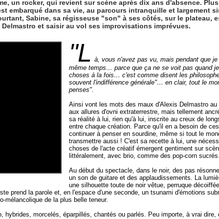
e, un rocker, qui revient sur scène après dix ans d'absence. Plus 
st embarqué dans sa vie, au parcours intranquille et largement s
urtant, Sabine, sa régisseuse "son" à ses côtés, sur le plateau, es
e Delmastro et saisir au vol ses improvisations imprévues.
"L
à, vous n'avez pas vu, mais pendant que je 
même temps… parce que ça ne se voit pas quand je
choses à la fois… c'est comme disent les philosophe
souvent l'indifférence générale"… en clair, tout le mo
penses".
Ainsi vont les mots des maux d'Alexis Delmastro au 
aux allures d'ovni extraterrestre, mais tellement ancr
sa réalité à lui, rien qu'à lui, inscrite au creux de lo
entre chaque création. Parce qu'il en a besoin de ces
continuer à penser en sourdine, même si tout le mond
transmettre aussi ! C'est sa recette à lui, une nécess
choses de l'acte créatif émergent gentiment sur scèn
littéralement, avec brio, comme des pop-corn sucrés
Au début du spectacle, dans le noir, des pas résonne
un son de guitare et des applaudissements. La lumièr
une silhouette toute de noir vêtue, perruque décoiffée
artiste prend la parole et, en l'espace d'une seconde, un tsunami d'émotions s
-mélancolique de la plus belle teneur.
 hybrides, morcelés, éparpillés, chantés ou parlés. Peu importe, à vrai dire, c