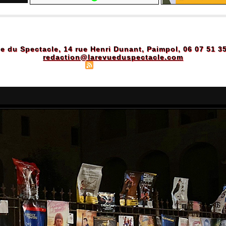
e du Spectacle, 14 rue Henri Dunant, Paimpol, 06 07 51 3
redaction@larevueduspectacle.com
Plan du site
|
Syndication
|
Powered by WM