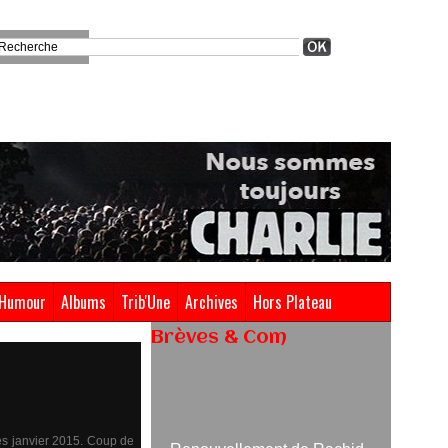
Humour
Albums
Trib'Une
Archives
Hors Plateau
Brèves & Com
Renouvellement de Rachid
Ouramdane à la tête de Chaillot-
Théâtre national de la danse
dès janvier 2015. Coup de