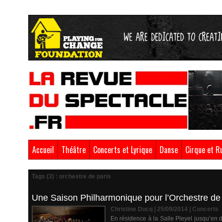
Accueil
Théâtre
Concerts et Lyrique
Danse
Cirque et R
Tags (3) : orchestre de paris
Une Saison Philharmonique pour l’Orchestre de
Christine Ducq | 25/09/2014
|
Concerts
En résidence à la Salle Pleyel jusqu’en 