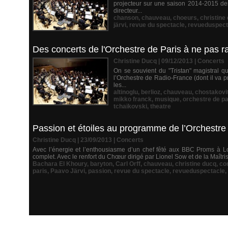
projecteur sur une saison 2014-2015 de
directeur...
chanson
,
chauveau
,
choeurs
,
christine
järvi
,
revue du spectacle
,
revueduspect
Des concerts de l'Orchestre de Paris à ne pas ra
Christine Ducq | 09/12/2013
|
Concerts
On se souvient du "Tristan" magistral q
l’Orchestre de Radio-France (dont il va 
les...
altinoglu
,
berlioz
,
chauveau
,
chostakovi
mikko franck
,
musique
,
orchestre de pa
tchaïkovski
,
theatre
Passion et étoiles au programme de l’Orchestre
Christine Ducq | 23/09/2013
|
Concerts
Avec l’énergie et l’enthousiasme d’un chef fêté aux BBC Proms à L
complet. Avec le renfort du Chœur dirigé par Lionel Sow et de la Maîtris
Bachara El Khoury
,
baryton
,
Carl Orff
,
chauveau
,
christine ducq
,
co
paris
,
Paavo Järvi
,
passion
,
revue du spectacle
,
revueduspectacle
,