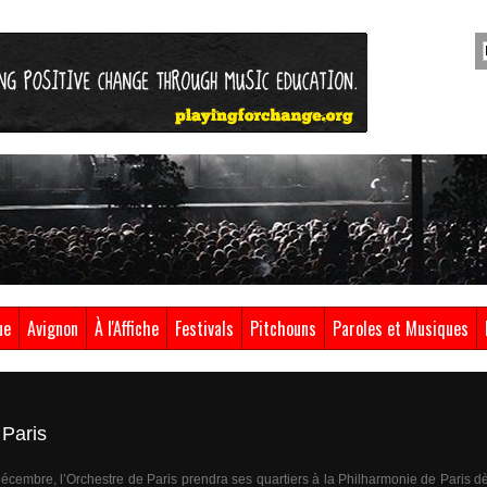
ue
Avignon
À l'Affiche
Festivals
Pitchouns
Paroles et Musiques
 Paris
décembre, l’Orchestre de Paris prendra ses quartiers à la Philharmonie de Paris 