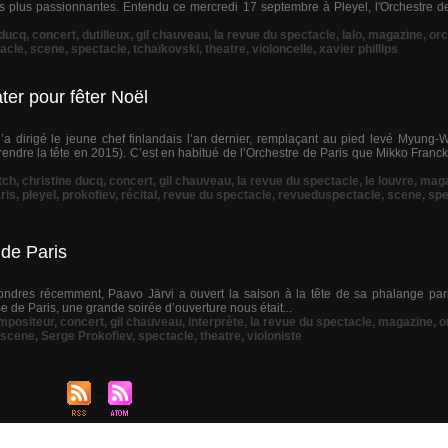
s plus passionnantes. Entendu ce mercredi 17 septembre à Pleyel, l'Orchestre 
 ducq
,
concert
,
dutilleux
,
gil chauveau
,
la revue du spectacle
,
lalo
,
magazine
,
orc
acle
,
scene
,
spectacle
,
tchaïkovski
,
theatre
,
violoncelle
,
xavier phillips
ter pour fêter Noël
u’a dirigé le jeune chef finlandais l’an dernier, remplaçant au pied levé Myung
prendre la tête en 2015). C’est en habitué de l’Orchestre de Paris que Mikko Franc
tch
,
christine ducq
,
concert
,
gil chauveau
,
la revue du spectacle
,
le louvre
,
maga
ris
,
pleyel
,
prokofiev
,
récital
,
revue du spectacle
,
revueduspectacle
,
scene
,
spe
 de Paris
ondres récemment, Paavo Järvi a ouvert la saison à la tête de sa phalange par
e de Paris, une grande soirée d’ouverture nous était...
mpositeur
,
concert
,
gil chauveau
,
interprète
,
la revue du spectacle
,
magazine
,
o
scene
,
Serge Prokofiev
,
spectacle
,
theatre
,
violoniste