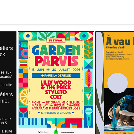
étiers
ck,
sse aux
Hasards"
 la suite
étiers
nie,
sse aux
ion &
 la suite