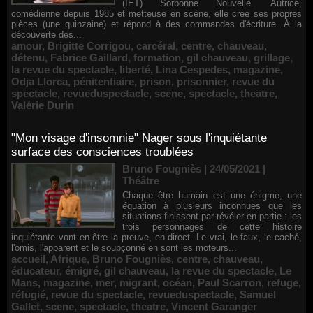
(IET) Sorbonne Nouvelle. Autrice,
comédienne depuis 1985 et metteuse en scène, elle crée ses propres
pièces (une quinzaine) et répond à des commandes d'écriture. À la
découverte des...
amour
,
Brigitte Corrigou
,
carcéral
,
centre
,
chauveau
,
détenu
,
Fabrice Gaillard
,
formation
,
gil chauveau
,
grillage
,
la revue du spectacle
,
liberté
,
Lina Cespedes
,
magazine
,
Odja Llorca
,
pénitentiaire
,
prison
,
prisonnier
,
revue du
spectacle
,
revueduspectacle
,
scene
,
spectacle
,
theatre
,
Valérie Durin
"Mon visage d'insomnie" Nager sous l'inquiétante
surface des consciences troublées
Bruno Fougniès | 24/05/2021
|
Théâtre
Chaque être humain est une énigme, une
équation à plusieurs inconnues que les
situations finissent par révéler en partie : les
trois personnages de cette histoire
inquiétante vont en être la preuve, en direct. Le vrai, le faux, le caché,
l'omis, l'apparent et le soupçonné en sont les moteurs...
accueil
,
Afrique
,
Bruno Fougniès
,
centre
,
chauveau
,
éducateur
,
émigré
,
gil chauveau
,
la revue du spectacle
,
Le
Mans
,
magazine
,
mer
,
migrant
,
océan
,
Paul Scarron
,
refuge
,
réfugié
,
revue du spectacle
,
revueduspectacle
,
Samuel
Gallet
,
scene
,
spectacle
,
theatre
,
Vincent Garanger