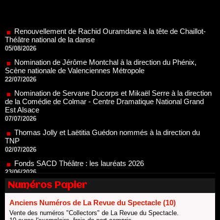
Renouvellement de Rachid Ouramdane à la tête de Chaillot-
Théâtre national de la danse
05/08/2026
Nomination de Jérôme Montchal à la direction du Phénix,
Scène nationale de Valenciennes Métropole
22/07/2026
Nomination de Servane Ducorps et Mikaël Serre à la direction
de la Comédie de Colmar - Centre Dramatique National Grand
Est Alsace
07/07/2026
Thomas Jolly et Laëtitia Guédon nommés à la direction du
TNP
02/07/2026
Fonds SACD Théâtre : les lauréats 2026
23/06/2026
Dispositif ARTCENA Écrire pour le cirque, les lauréats 2026 !
20/06/2026
Numéros Papier
Le palmarès des prix SACD 2026
18/06/2026
Anciens Numéros de La Revue du Spectacle (10)
Les 10 lauréats du Fonds Grandes Formes Théâtre 2026
Vente des numéros "Collectors" de La Revue du Spectacle.
SACD