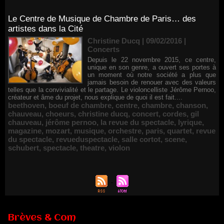
Le Centre de Musique de Chambre de Paris… des
artistes dans la Cité
Christine Ducq | 09/02/2016
|
Concerts
Depuis le 22 novembre 2015, ce centre,
unique en son genre, a ouvert ses portes à
un moment où notre société a plus que
jamais besoin de renouer avec des valeurs
telles que la convivialité et le partage. Le violoncelliste Jérôme Pernoo,
créateur et âme du projet, nous explique de quoi il est fait....
beethoven
,
boeuf de chambre
,
centre
,
chambre
,
chanson
,
chauveau
,
choeurs
,
christine ducq
,
concert
,
cordes
,
gil
chauveau
,
jérôme pernoo
,
la revue du spectacle
,
lyrique
,
magazine
,
mozart
,
musique
,
orchestre
,
paris
,
quartet
,
revue
du spectacle
,
revueduspectacle
,
salle cortot
,
scene
,
schubert
,
spectacle
,
theatre
,
violon
Brèves & Com