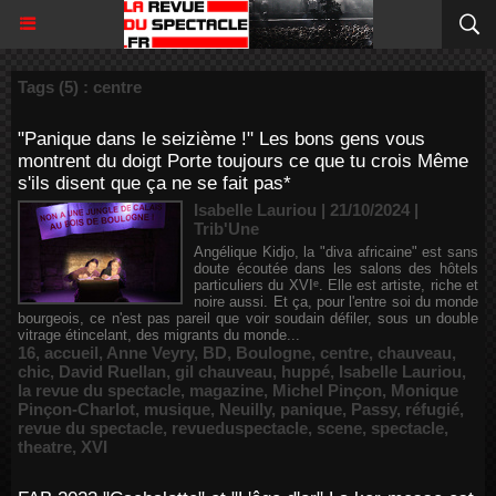
Tags (5) : centre
"Panique dans le seizième !" Les bons gens vous
montrent du doigt Porte toujours ce que tu crois Même
s'ils disent que ça ne se fait pas*
Isabelle Lauriou | 21/10/2024
|
Trib'Une
Angélique Kidjo, la "diva africaine" est sans
doute écoutée dans les salons des hôtels
particuliers du XVIᵉ. Elle est artiste, riche et
noire aussi. Et ça, pour l'entre soi du monde
bourgeois, ce n'est pas pareil que voir soudain défiler, sous un double
vitrage étincelant, des migrants du monde...
16
,
accueil
,
Anne Veyry
,
BD
,
Boulogne
,
centre
,
chauveau
,
chic
,
David Ruellan
,
gil chauveau
,
huppé
,
Isabelle Lauriou
,
la revue du spectacle
,
magazine
,
Michel Pinçon
,
Monique
Pinçon-Charlot
,
musique
,
Neuilly
,
panique
,
Passy
,
réfugié
,
revue du spectacle
,
revueduspectacle
,
scene
,
spectacle
,
theatre
,
XVI