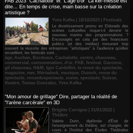
FAB 2023 "Cachalotte" et "L'âge d'or" La ker-messe est
dite… En temps de crise, main basse sur la création
artistique ?
Yves Kafka | 18/10/2023
|
Festivals
Le divertissement promu en Eldorado des
scènes culturelles risque-t-il devenir le
nouveau mantra des programmations ?
Encouragés en cela par des financeurs
publics (et des médias) mesurant trop
souvent la réussite des entreprises "artistiques" à l'audience qu'elles
recueillent, les festivals sont...
âge
,
Auchan
,
Bordeaux
,
Cachalotte
,
centre
,
chauveau
,
commercial
,
consommation
,
d'or
,
FAB
,
festival
,
Garonne
,
gil chauveau
,
H&M
,
Igor Cardellini
,
la revue du spectacle
,
magazine
,
mer
,
Mériadeck
,
musique
,
Ouinch
,
revue du
spectacle
,
revueduspectacle
,
scene
,
spectacle
,
Suisse
,
theatre
,
Tomas Gonzalez
,
Yves Kafka
"Mon amour de grillage" Dire, partager la réalité de
"l'arène carcérale" en 3D
Brigitte Corrigou | 31/01/2022
|
Théâtre
Valérie Durin, diplômée d'État de
l'enseignement du théâtre, est chargée, de
cours à l'Institut des Études Théâtrales