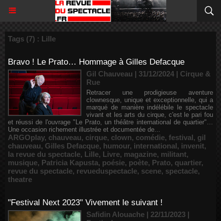
Tags (7) : Lille
Bravo ! Le Prato… Hommage à Gilles Defacque
Gil Chauveau | 31/12/2024
|
Cirque &
Rue
Retracer une prodigieuse aventure
clownesque, unique et exceptionnelle, qui a
marqué de manière indélébile le spectacle
vivant et les arts du cirque, c'est le pari fou
et réussi de l'ouvrage "Le Prato, un théâtre international de quartier"…
Une occasion richement illustrée et documentée de...
ARGOplay
,
chauveau
,
cirque
,
clown
,
comédie
,
festival
,
gil
chauveau
,
Gilles Defacque
,
humour
,
international
,
invenit
,
la revue du spectacle
,
Lille
,
Livre
,
magazine
,
militant
,
musique
,
Patricia Kapusta
,
poésie
,
poète
,
Prato
,
quartier
,
revue du spectacle
,
revueduspectacle
,
scene
,
spectacle
,
theatre
"Festival Next 2023" Vivement le suivant !
Safidin Alouache | 22/11/2023
|