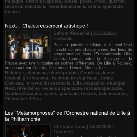
musique
,
Patricia Kapusta
,
poésie
,
poète
,
Prato
,
quartier
,
revue du spectacle
,
revueduspectacle
,
scene
,
spectacle
,
theatre
Next… Chaleureusement artistique !
Safidin Alouache | 21/11/2022
|
Festivals
Pour sa quinzième édition, le festival Next
investit comme chaque année des lieux de
programmation dans l'Eurométropole Lille-
Courtrai-Tournai entre la Belgique et la
France avec une vingtaine de scénes différentes. De Lille à Roubaix,
en passant par Courtrai, Dunkerque, Deinze, Menen, Iper,...
Belgique
,
chauveau
,
chorégraphie
,
Courtray
,
danse
,
festival
,
gil chauveau
,
humour
,
in your head
,
Jonas
Chéreau
,
la revue du spectacle
,
Lille
,
magazine
,
musique
,
Next
,
réverbérer
,
revue du spectacle
,
revueduspectacle
,
Safidin Alouache
,
scene
,
spectacle
,
theatre
,
Valenciennes
,
Villeneuve-d'Asc
Les "Métamorphoses" de l'Orchestre national de Lille à
la Philharmonie
Christine Ducq | 13/10/2020
|
Concerts