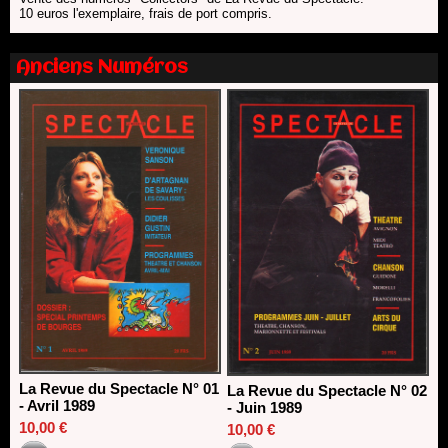
SACD
10 euros l'exemplaire, frais de port compris.
13/06/2026
Nomination de Nathalie Garraud et Olivier Saccomano à la
Anciens Numéros
direction du Théâtre de Gennevilliers - CDN
13/06/2026
Dispositif SACD Auteurs d'espaces : les lauréats 2026
18/03/2026
La Revue du Spectacle N° 01
La Revue du Spectacle N° 02
- Avril 1989
- Juin 1989
10,00 €
10,00 €