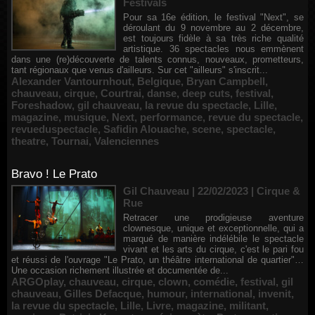
Festivals
Pour sa 16e édition, le festival "Next", se
déroulant du 9 novembre au 2 décembre,
est toujours fidèle à sa très riche qualité
artistique. 36 spectacles nous emmènent
dans une (re)découverte de talents connus, nouveaux, prometteurs,
tant régionaux que venus d'ailleurs. Sur cet "ailleurs" s'inscrit...
Alexander Vantournhout
,
Belgique
,
Bryan Campbell
,
chauveau
,
cirque
,
Courtrai
,
danse
,
deep cuts
,
festival
,
Foreshadow
,
gil chauveau
,
la revue du spectacle
,
Lille
,
magazine
,
musique
,
Next
,
performance
,
revue du spectacle
,
revueduspectacle
,
Safidin Alouache
,
scene
,
spectacle
,
theatre
,
Tournai
,
Valenciennes
Bravo ! Le Prato
Gil Chauveau | 22/02/2023
|
Cirque &
Rue
Retracer une prodigieuse aventure
clownesque, unique et exceptionnelle, qui a
marqué de manière indélébile le spectacle
vivant et les arts du cirque, c'est le pari fou
et réussi de l'ouvrage "Le Prato, un théâtre international de quartier"…
Une occasion richement illustrée et documentée de...
ARGOplay
,
chauveau
,
cirque
,
clown
,
comédie
,
festival
,
gil
chauveau
,
Gilles Defacque
,
humour
,
international
,
invenit
,
la revue du spectacle
,
Lille
,
Livre
,
magazine
,
militant
,