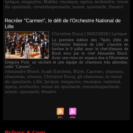
lyrique
,
magazine
,
Mahler
,
musique
,
opéra
,
orchestre
,
revue
du spectacle
,
revueduspectacle
,
scene
,
spectacle
,
theatre
Recréer "Carmen", le défi de l'Orchestre National de
Lille
Christine Ducq | 04/07/2019
|
Lyrique
La première édition des "Nuits d'été de
l'Orchestre National de Lille" s'ouvrira en
fanfare le 9 juillet avec le chef-d'œuvre de
Bizet revu par le chef Alexandre Bloch.
Avec une mise en espace due à l'illustrateur
Grégoire Pont, un récitant et une équipe de chanteurs très attendue,
cette "Carmen"...
Alexandre Bloch
,
Aude Extrémo
,
Bizet
,
Carmen
,
chanson
,
chauveau
,
choeur
,
Christine Ducq
,
gil chauveau
,
la revue
du spectacle
,
Lille
,
lyrique
,
magazine
,
musique
,
national
,
opera
,
orchestre
,
revue du spectacle
,
revueduspectacle
,
scene
,
spectacle
,
theatre