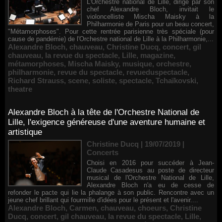
L'Orchestre national de Lille, dirigé par son
chef Alexandre Bloch, invitait le
violoncelliste Mischa Maisky à la
Philharmonie de Paris pour un beau concert,
"Métamorphoses". Pour cette rentrée parisienne très spéciale (pour
cause de pandémie) de l'Orchestre national de Lille à la Philharmonie,...
Alexandre Bloch
,
chauveau
,
Christine Ducq
,
concert
,
gil
chauveau
,
la revue du spectacle
,
Lille
,
magazine
,
métamorphoses
,
Mischa Maisky
,
musique
,
orchestre
,
philharmonie
,
revue du spectacle
,
revueduspectacle
,
Richard Strauss
,
scene
,
soliste
,
spectacle
,
Tchaïkovski
,
theatre
Alexandre Bloch à la tête de l'Orchestre National de
Lille, l'exigence généreuse d'une aventure humaine et
artistique
Christine Ducq | 19/07/2019
|
Concerts
Choisi en 2016 pour succéder à Jean-
Claude Casadesus au poste de directeur
musical de l'Orchestre National de Lille,
Alexandre Bloch n'a eu de cesse de
refonder le pacte qui lie la phalange à son public. Rencontre avec un
jeune chef brillant qui fourmille d'idées pour le présent et l'avenir....
Alexandre Bloch
,
Carmen
,
chauveau
,
choeurs
,
Christine
Ducq
,
concert
,
gil chauveau
,
la revue du spectacle
,
Lille
,