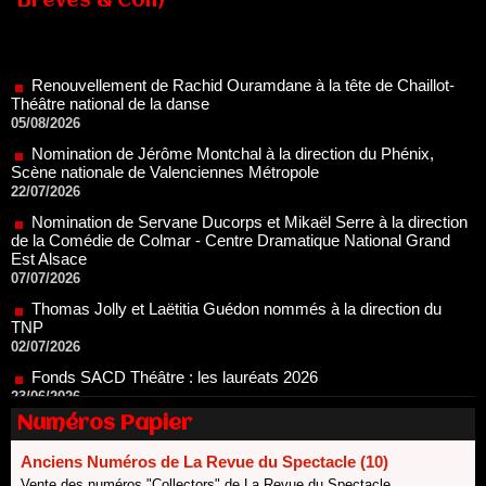
Brèves & Com
Renouvellement de Rachid Ouramdane à la tête de Chaillot-
Théâtre national de la danse
05/08/2026
Nomination de Jérôme Montchal à la direction du Phénix,
Scène nationale de Valenciennes Métropole
22/07/2026
Nomination de Servane Ducorps et Mikaël Serre à la direction
de la Comédie de Colmar - Centre Dramatique National Grand
Est Alsace
07/07/2026
Thomas Jolly et Laëtitia Guédon nommés à la direction du
TNP
02/07/2026
Fonds SACD Théâtre : les lauréats 2026
23/06/2026
Dispositif ARTCENA Écrire pour le cirque, les lauréats 2026 !
20/06/2026
Numéros Papier
Le palmarès des prix SACD 2026
18/06/2026
Anciens Numéros de La Revue du Spectacle (10)
Les 10 lauréats du Fonds Grandes Formes Théâtre 2026
Vente des numéros "Collectors" de La Revue du Spectacle.