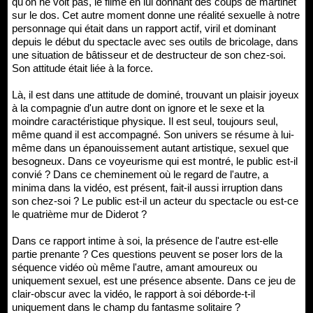
qu'on ne voit pas, le filme en lui donnant des coups de martinet
sur le dos. Cet autre moment donne une réalité sexuelle à notre
personnage qui était dans un rapport actif, viril et dominant
depuis le début du spectacle avec ses outils de bricolage, dans
une situation de bâtisseur et de destructeur de son chez-soi.
Son attitude était liée à la force.
Là, il est dans une attitude de dominé, trouvant un plaisir joyeux
à la compagnie d'un autre dont on ignore et le sexe et la
moindre caractéristique physique. Il est seul, toujours seul,
même quand il est accompagné. Son univers se résume à lui-
même dans un épanouissement autant artistique, sexuel que
besogneux. Dans ce voyeurisme qui est montré, le public est-il
convié ? Dans ce cheminement où le regard de l'autre, a
minima dans la vidéo, est présent, fait-il aussi irruption dans
son chez-soi ? Le public est-il un acteur du spectacle ou est-ce
le quatrième mur de Diderot ?
Dans ce rapport intime à soi, la présence de l'autre est-elle
partie prenante ? Ces questions peuvent se poser lors de la
séquence vidéo où même l'autre, amant amoureux ou
uniquement sexuel, est une présence absente. Dans ce jeu de
clair-obscur avec la vidéo, le rapport à soi déborde-t-il
uniquement dans le champ du fantasme solitaire ?