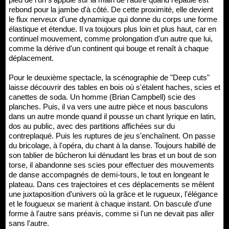
rebond pour la jambe d'à côté. De cette proximité, elle devient
le flux nerveux d'une dynamique qui donne du corps une forme
élastique et étendue. Il va toujours plus loin et plus haut, car en
continuel mouvement, comme prolongation d'un autre que lui,
comme la dérive d'un continent qui bouge et renaît à chaque
déplacement.
Pour le deuxième spectacle, la scénographie de "Deep cuts"
laisse découvrir des tables en bois où s'étalent haches, scies et
canettes de soda. Un homme (Brian Campbell) scie des
planches. Puis, il va vers une autre pièce et nous basculons
dans un autre monde quand il pousse un chant lyrique en latin,
dos au public, avec des partitions affichées sur du
contreplaqué. Puis les ruptures de jeu s'enchaînent. On passe
du bricolage, à l'opéra, du chant à la danse. Toujours habillé de
son tablier de bûcheron lui dénudant les bras et un bout de son
torse, il abandonne ses scies pour effectuer des mouvements
de danse accompagnés de demi-tours, le tout en longeant le
plateau. Dans ces trajectoires et ces déplacements se mêlent
une juxtaposition d'univers où la grâce et le rugueux, l'élégance
et le fougueux se marient à chaque instant. On bascule d'une
forme à l'autre sans préavis, comme si l'un ne devait pas aller
sans l'autre.