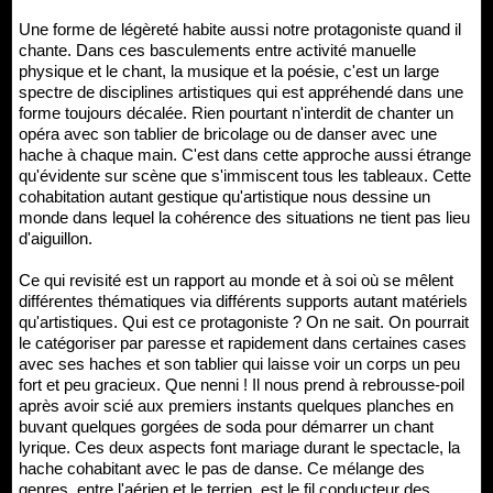
Une forme de légèreté habite aussi notre protagoniste quand il
chante. Dans ces basculements entre activité manuelle
physique et le chant, la musique et la poésie, c'est un large
spectre de disciplines artistiques qui est appréhendé dans une
forme toujours décalée. Rien pourtant n'interdit de chanter un
opéra avec son tablier de bricolage ou de danser avec une
hache à chaque main. C'est dans cette approche aussi étrange
qu'évidente sur scène que s'immiscent tous les tableaux. Cette
cohabitation autant gestique qu'artistique nous dessine un
monde dans lequel la cohérence des situations ne tient pas lieu
d'aiguillon.
Ce qui revisité est un rapport au monde et à soi où se mêlent
différentes thématiques via différents supports autant matériels
qu'artistiques. Qui est ce protagoniste ? On ne sait. On pourrait
le catégoriser par paresse et rapidement dans certaines cases
avec ses haches et son tablier qui laisse voir un corps un peu
fort et peu gracieux. Que nenni ! Il nous prend à rebrousse-poil
après avoir scié aux premiers instants quelques planches en
buvant quelques gorgées de soda pour démarrer un chant
lyrique. Ces deux aspects font mariage durant le spectacle, la
hache cohabitant avec le pas de danse. Ce mélange des
genres, entre l'aérien et le terrien, est le fil conducteur des