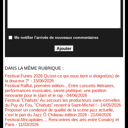
Me notifier l'arrivée de nouveaux commentaires
DANS LA MÊME RUBRIQUE :
Festival Furies 2026 Qu'est-ce qui nous tient si éloigné(es) de
la douceur ?*
- 15/06/2026
Festival Raffut, première édition... Entre concerts littéraires,
performances musicales, sieste poétique, une partition
innovante pour le slam et le rap
- 04/06/2026
Festival "Chahuts" Au secours les producteurs sans-cervelles
du Puy du Fou, "Chahuts" revient à Saint-Michel !
- 14/05/2026
Proposer un condensé de qualité de la scène jazz actuelle,
c'est le pari du Jazz Ô Château édition 2026
- 21/04/2026
Festival Africapitales… Rencontres des arts entre Conakry et
Paris
- 11/03/2026