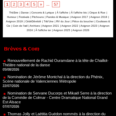
1
2
3
4
5
»
...
57
Théâtre
|
Danse
|
Concerts & Lyrique
|
À l'affiche
|
À l'affiche bis
|
Cirque & Rue
|
Humour
|
Festivals
|
Pitchouns
|
Paroles & Musique
|
Avignon 2017
|
Avignon 2018
|
Avignon 2019
|
CédéDévédé
|
Trib'Une
|
RV du Jour
|
Pièce du boucher
|
Coulisses &
Cie
|
Coin de l’œil
|
Archives
|
Avignon 2021
|
Avignon 2022
|
Avignon 2023
|
Avignon
2024
|
À l'affiche ter
|
Avignon 2025
|
Avignon 2026
Renouvellement de Rachid Ouramdane à la tête de Chaillot-
Théâtre national de la danse
Brèves & Com
05/08/2026
Nomination de Jérôme Montchal à la direction du Phénix,
Scène nationale de Valenciennes Métropole
22/07/2026
Nomination de Servane Ducorps et Mikaël Serre à la direction
de la Comédie de Colmar - Centre Dramatique National Grand
Est Alsace
07/07/2026
Thomas Jolly et Laëtitia Guédon nommés à la direction du
TNP
02/07/2026
Fonds SACD Théâtre : les lauréats 2026