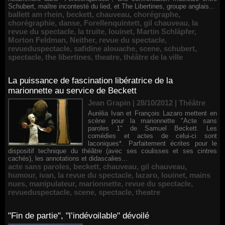
Schubert, maître incontesté du lied, et The Libertines, groupe anglais...
ballett am rhein
,
beckett
,
chauveau
,
chorégraphe
,
chorégraphie
,
danse
,
Forellenquintett
,
gil chauveau
,
la
revue du spectacle
,
la truite
,
louinet
,
Martin Schläpfer
,
Morton Feldman
,
Neither
,
revue du spectacle
,
revueduspectacle
,
safidine alouache
,
scene
,
schubert
,
spectacle
,
the libertines
,
theatre
,
théâtre de la ville
La puissance de fascination libératrice de la
marionnette au service de Beckett
Jean Grapin | 28/10/2012
|
Théâtre
Aurélia Ivan et François Lazaro mettent en
scène pour la marionnette "Acte sans
paroles 1" de Samuel Beckett. Les
comédies et actes de celui-ci sont
laconiques*. Parfaitement écrites pour le
dispositif technique du théâtre (avec ses coulisses et ses cintres
cachés), les annotations et didascalies...
acte sans paroles
,
beckett
,
chauveau
,
gil chauveau
,
humour
,
ivan
,
la revue du spectacle
,
lazaro
,
louinet
,
mains
nues
,
manipulateur
,
marionnette
,
revue du spectacle
,
revueduspectacle
,
scene
,
spectacle
,
theatre
"Fin de partie", "l’indévoilable" dévoilé