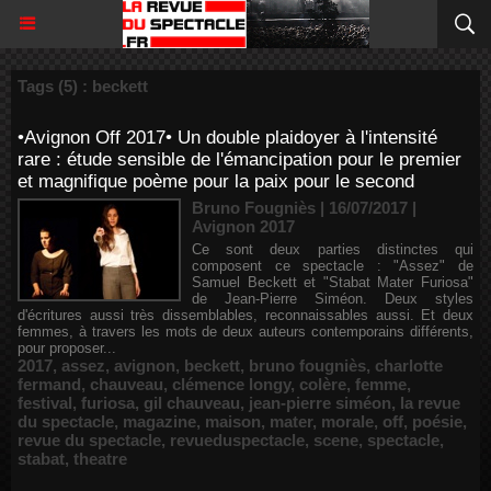
Tags (5) : beckett
•Avignon Off 2017• Un double plaidoyer à l'intensité
rare : étude sensible de l'émancipation pour le premier
et magnifique poème pour la paix pour le second
Bruno Fougniès | 16/07/2017
|
Avignon 2017
Ce sont deux parties distinctes qui
composent ce spectacle : "Assez" de
Samuel Beckett et "Stabat Mater Furiosa"
de Jean-Pierre Siméon. Deux styles
d'écritures aussi très dissemblables, reconnaissables aussi. Et deux
femmes, à travers les mots de deux auteurs contemporains différents,
pour proposer...
2017
,
assez
,
avignon
,
beckett
,
bruno fougniès
,
charlotte
fermand
,
chauveau
,
clémence longy
,
colère
,
femme
,
festival
,
furiosa
,
gil chauveau
,
jean-pierre siméon
,
la revue
du spectacle
,
magazine
,
maison
,
mater
,
morale
,
off
,
poésie
,
revue du spectacle
,
revueduspectacle
,
scene
,
spectacle
,
stabat
,
theatre