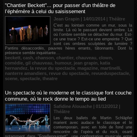
"Chantier Beckett"... pour passer d'un théâtre de
l’éphémère à celui du saisissement
Jean Grapin | 14/01/2014
|
Théâtre
C’est au lointain comme un mur, sous la
limite. Là où le passant devient ombre. Là
où l’ombre semble se détacher du mur. Est-
ce une trace ? Est-ce une empreinte ? Que
sont ces ombres sculptées de lumière ?
Pantins désaccordés, pauvres hères errants, tâtonnants. Dont la
présence semble inquiétante....
beckett
,
cash
,
chanson
,
chantier
,
chauveau
,
clown
,
comédie
,
gil chauveau
,
humour
,
jean grapin
,
katia
hernandez
,
la revue du spectacle
,
magazine
,
martinelli
,
nanterre amandiers
,
revue du spectacle
,
revueduspectacle
,
scene
,
spectacle
,
theatre
Un spectacle où le moderne et le classique font couche
commune, où le rock donne le tempo au lied
Safidine Alouache | 01/12/2012
|
Théâtre
Les deux ballets de Martin Schläpfer
marient avec audace le classique et le
contemporain, avec en toile de fond une
rencontre de l’opéra et du rock, osant
notamment dans "Forellenquintett", une confrontation musicale entre