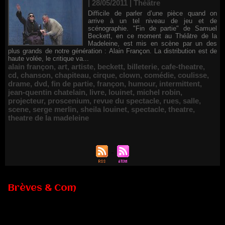
| 28/05/2011
|
Théâtre
Difficile de parler d’une pièce quand on
arrive à un tel niveau de jeu et de
scénographie. "Fin de partie" de Samuel
Beckett, en ce moment au Théâtre de la
Madeleine, est mis en scène par un des
plus grands de notre génération : Alain Françon. La distribution est de
haute volée, le critique va...
alain françon
,
art
,
artiste
,
beckett
,
billeterie
,
cafe-theatre
,
cd
,
chanson
,
chapiteau
,
cirque
,
clown
,
comédie
,
coulisse
,
drame
,
dvd
,
fin de partie
,
françon
,
humour
,
intermittent
,
jean-quentin chatelain
,
livre
,
louinet
,
michel robin
,
projecteur
,
proscenium
,
revue du spectacle
,
rues
,
salle
,
scene
,
serge merlin
,
sheila louinet
,
spectacle
,
theatre
,
theatre de la madeleine
Brèves & Com
Renouvellement de Rachid Ouramdane à la tête de Chaillot-
Théâtre national de la danse