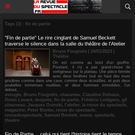
Tags (3) : fin de partie
"Fin de partie" Le rire cinglant de Samuel Beckett
traverse le silence dans la salle du théâtre de l'Atelier
Bruno Fougniès | 24/01/2023
|
Théâtre
On est comme au bord d'un gouffre.
Pourtant, il n'y a pas grand-chose de
vertigineux sur le plateau. Une pièce fermée
avec deux fenêtres tout en haut des murs
grisâtres comme dans une cave, comme deux écoutilles, et puis deux
poubelles immenses rouillées, et deux hommes immobiles, l'un
debout,...
aveugle
,
Bruno Fougniès
,
chauveau
,
Claudine Delvaux
,
Denis Lavant
,
despote
,
fin de partie
,
Frédéric Leidgens
,
gil
chauveau
,
Jacques Osinski
,
l'atelier
,
la revue du spectacle
,
magazine
,
Peter Bonke
,
revue du spectacle
,
revueduspectacle
,
Samuel Beckett
,
scene
,
spectacle
,
theatre
Fin de Partie… celui qui tient l'histoire tient le temps...