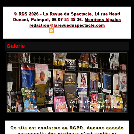
© RDS 2026 - La Revue du Spectacle, 14 rue Henri
Dunant, Paimpol, 06 07 51 35 36.
Mentions légales
redaction@larevueduspectacle.com
|
|
Plan du site
Syndication
Powered by WM
Galerie
Avignon Festival 2024 - rue
des Lices © Gil Chauveau.
Ce site est conforme au RGPD. Aucune donnée
personnelle des visiteurs n'est captée ni