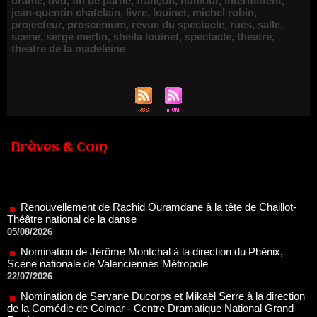
drame
,
dvd
,
fin de partie
,
françon
,
humour
,
intermittent
,
jean-quentin chatelain
,
livre
,
louinet
,
michel robin
,
projecteur
,
proscenium
,
revue du spectacle
,
rues
,
salle
,
scene
,
serge merlin
,
sheila louinet
,
spectacle
,
theatre
,
theatre de la madeleine
Brèves & Com
Renouvellement de Rachid Ouramdane à la tête de Chaillot-
Théâtre national de la danse
05/08/2026
Nomination de Jérôme Montchal à la direction du Phénix,
Scène nationale de Valenciennes Métropole
22/07/2026
Nomination de Servane Ducorps et Mikaël Serre à la direction
de la Comédie de Colmar - Centre Dramatique National Grand
Est Alsace
07/07/2026