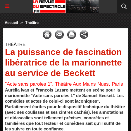
Accueil
>
Théâtre
THÉÂTRE
La puissance de fascination
libératrice de la marionnette
au service de Beckett
"Acte sans paroles 1", Théâtre Aux Mains Nues, Paris
Aurélia Ivan et François Lazaro mettent en scène pour la
marionnette "Acte sans paroles 1" de Samuel Beckett. Les
comédies et actes de celui-ci sont laconiques*.
Parfaitement écrites pour le dispositif technique du théâtre
(avec ses coulisses et ses cintres cachés), les annotations
et didascalies sont tellement précises, concrètes et
familières que tout lecteur et comédien sait qu’il suffit de
les suivre en toute confiance.