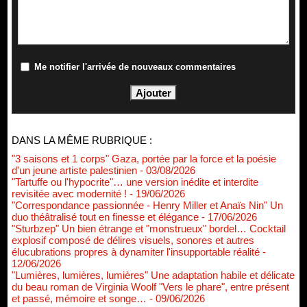
Me notifier l'arrivée de nouveaux commentaires
DANS LA MÊME RUBRIQUE :
"3 saisons et 1 corps" Gaza, portée par la force et la poésie
d'un jeune artiste palestinien
- 03/08/2026
"Tartuffe ou l'hypocrite"… une version inédite et interdite
revisitée avec modernité !
- 19/06/2026
"Correspondance passionnée - Henry Miller et Anaïs Nin" Un
duo théâtralisé tout en finesse et élégance
- 17/06/2026
"Sturbzep" Un bien étrange et "monstrueux" bordel… Cocktail
explosif composé de délires visuels, sonores et autres
élucubrations propres à dynamiter l'insupportable réalité
-
12/06/2026
"Lumières, lumières, lumières" Une adaptation habile et délicate
du beau roman de Virginia Woolf "Vers le phare", entre présent
et passé, mémoire et songe…
- 09/06/2026