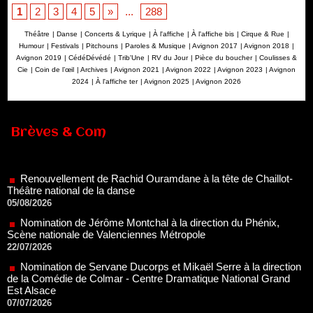
1
2
3
4
5
»
...
288
Théâtre
|
Danse
|
Concerts & Lyrique
|
À l'affiche
|
À l'affiche bis
|
Cirque & Rue
|
Humour
|
Festivals
|
Pitchouns
|
Paroles & Musique
|
Avignon 2017
|
Avignon 2018
|
Avignon 2019
|
CédéDévédé
|
Trib'Une
|
RV du Jour
|
Pièce du boucher
|
Coulisses &
Cie
|
Coin de l’œil
|
Archives
|
Avignon 2021
|
Avignon 2022
|
Avignon 2023
|
Avignon
2024
|
À l'affiche ter
|
Avignon 2025
|
Avignon 2026
Brèves & Com
Renouvellement de Rachid Ouramdane à la tête de Chaillot-
Théâtre national de la danse
05/08/2026
Nomination de Jérôme Montchal à la direction du Phénix,
Scène nationale de Valenciennes Métropole
22/07/2026
Nomination de Servane Ducorps et Mikaël Serre à la direction
de la Comédie de Colmar - Centre Dramatique National Grand
Est Alsace
07/07/2026
Thomas Jolly et Laëtitia Guédon nommés à la direction du
TNP