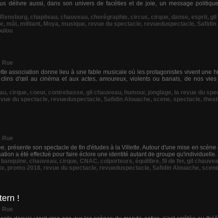
cus délivre aussi, dans son univers de facéties et de joie, un message politiq
 Rensburg
,
chapiteau
,
chauveau
,
chorégraphie
,
circus
,
cirque
,
danse
,
esprit
,
gi
ne
,
mât
,
militant
,
Moya
,
musique
,
revue du spectacle
,
revueduspectacle
,
Safidin
oulou
& Rue
tte association donne lieu à une fable musicale où les protagonistes vivent une hi
clins d'œil au cinéma et aux actes, amoureux, violents ou banals, de nos vies
au
,
cirque
,
coeur
,
contrebasse
,
gil chauveau
,
humour
,
jonglage
,
la revue du spe
evue du spectacle
,
revueduspectacle
,
Safidin Alouache
,
scene
,
spectacle
,
theat
& Rue
 présente son spectacle de fin d'études à la Villette. Autour d'une mise en scène d
sation a été effectué pour faire éclore une identité autant de groupe qu'individuelle. C
,
banquine
,
chauveau
,
cirque
,
CNAC
,
colporteurs
,
équilibre
,
fil de fer
,
gil chauve
te
,
promo 2018
,
revue du spectacle
,
revueduspectacle
,
Safidin Alouache
,
scen
ern !
& Rue