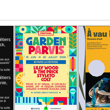
étiers
ck,
sse aux
Hasards"
 la suite
étiers
nie,
sse aux
ion &
 la suite