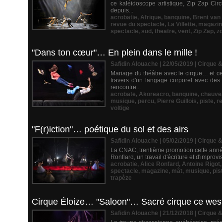
ce kaléidoscope artistique, Zip Zap Cir
depuis...
acrobatie
,
Afrique
,
banquine
,
Brent van
revue du spectacle
,
La Villette
,
magazi
spectacle
,
sud
,
theatre
,
vent
,
Zip Zap
,
z
"Dans ton cœur"… En plein dans le mille !
Safidin Alouache | 22/05/2019
|
Cirque 
Mariage du théâtre avec le cirque… et ce
travers d'un langage corporel avec des 
rencontre...
acrobate
,
Akoreacro
,
banquine
,
chauve
musique
,
percu
,
Pierre Guillois
,
piste
,
r
voltige
"F(r)iction"… poétique du sol et des airs
Safidin Alouache | 05/02/2019
|
Cirque 
La CNAC, trentième promotion cette année,
Ronflard, un travail d'écriture et d'improvi
acrobatie
,
Alice Ronfard
,
Antoine Rigot
spectacle
,
magazine
,
mât
,
musique
,
pis
trapèze
Cirque Éloize… "Saloon"… Sacré cirque ce west
Safidin Alouache | 21/12/2018
|
Cirque 