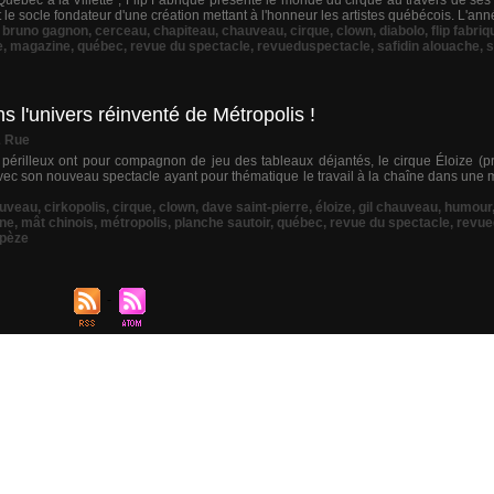
 Québec à la Villette", Flip Fabrique présente le monde du cirque au travers de se
 le socle fondateur d'une création mettant à l'honneur les artistes québécois. L'anné
,
bruno gagnon
,
cerceau
,
chapiteau
,
chauveau
,
cirque
,
clown
,
diabolo
,
flip fabriq
e
,
magazine
,
québec
,
revue du spectacle
,
revueduspectacle
,
safidin alouache
,
s
s l'univers réinventé de Métropolis !
& Rue
 périlleux ont pour compagnon de jeu des tableaux déjantés, le cirque Éloize (p
c son nouveau spectacle ayant pour thématique le travail à la chaîne dans une 
uveau
,
cirkopolis
,
cirque
,
clown
,
dave saint-pierre
,
éloize
,
gil chauveau
,
humour
ne
,
mât chinois
,
métropolis
,
planche sautoir
,
québec
,
revue du spectacle
,
revue
apèze