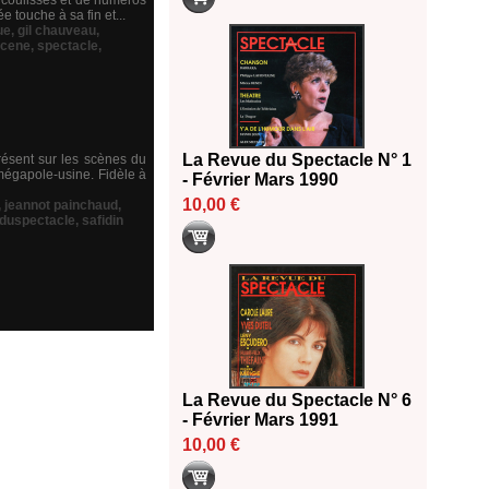
s coulisses et de numéros
e touche à sa fin et...
ue
,
gil chauveau
,
cene
,
spectacle
,
La Revue du Spectacle N° 1
résent sur les scènes du
mégapole-usine. Fidèle à
- Février Mars 1990
10,00 €
,
jeannot painchaud
,
duspectacle
,
safidin
La Revue du Spectacle N° 6
- Février Mars 1991
10,00 €