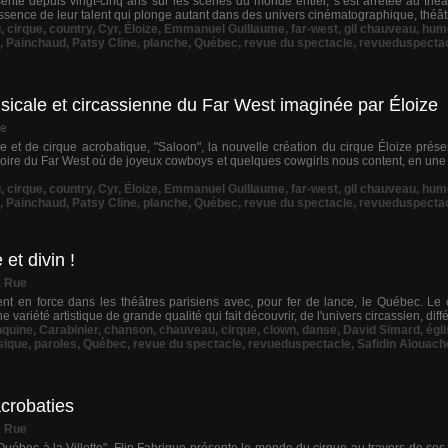
nte depuis vingt-cinq ans sur les scènes du monde entier, s’est arrêtée au théât
tessence de leur talent qui plonge autant dans des univers cinématographique, théâtr
u
,
cirque
,
country
,
Cyr
,
Éloize
,
Emmanuel Guillaume
,
far-west
,
gil chauveau
,
hum
,
Painchaud
,
Patsy Cline
,
planche
,
Québec
,
revue du spectacle
,
revueduspecta
icale et circassienne du Far West imaginée par Éloize
ue
et de cirque acrobatique, "Saloon", la nouvelle création du cirque Éloize présen
toire du Far West où de joyeux cowboys et quelques cowgirls nous content, en une
u
,
cirque
,
country
,
Cyr
,
Éloize
,
Emmanuel Guillaume
,
far-west
,
gil chauveau
,
hum
,
Painchaud
,
Patsy Cline
,
planche
,
Québec
,
revue du spectacle
,
revueduspecta
et divin !
& Rue
nt en force dans les théâtres parisiens avec, pour fer de lance, le Québec. Le 
 variété artistique de grande qualité qui fait découvrir, de l'univers circassien, diffé
nquine
,
Carabinier
,
chanson
,
chauveau
,
cirque
,
clown
,
danse
,
David Simard
,
égl
ique
,
paroles
,
Québec
,
revue du spectacle
,
revueduspectacle
,
Safidin Alouach
acrobaties
& Rue