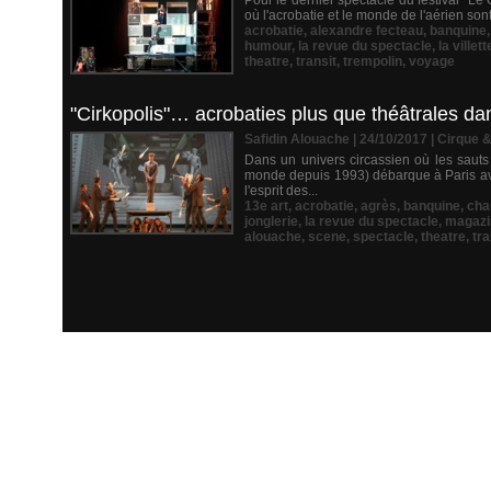
Pour le dernier spectacle du festival "Le
où l'acrobatie et le monde de l'aérien sont
acrobatie
,
alexandre fecteau
,
banquine
humour
,
la revue du spectacle
,
la villett
theatre
,
transit
,
trempolin
,
voyage
"Cirkopolis"… acrobaties plus que théâtrales dan
Safidin Alouache | 24/10/2017
|
Cirque 
Dans un univers circassien où les sauts
monde depuis 1993) débarque à Paris ave
l'esprit des...
13e art
,
acrobatie
,
agrès
,
banquine
,
cha
jonglerie
,
la revue du spectacle
,
magazi
alouache
,
scene
,
spectacle
,
theatre
,
tr