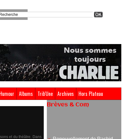
Humour
Albums
Trib'Une
Archives
Hors Plateau
Brèves & Com
Renouvellement de Rachid
Ouramdane à la tête de Chaillot-
Théâtre national de la danse
05/08/2026
nsons et du théâtre. Dans