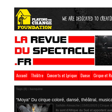
Accueil
Théâtre
Concerts et Lyrique
Danse
Cirque et R
Tags (8) : banquine
"Moya" Du cirque coloré, dansé, théâtral, musical 
Safidin Alouache | 15/01/2025
|
Cirque 
Ils sont d'Afrique du Sud et apportent a