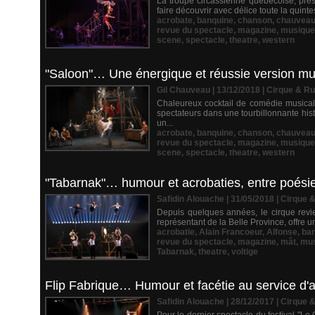
La troupe circassienne québécoise, prése
faire découvrir avec délice toute la quin
acrobate
,
banquine
,
chanson
,
chauvea
revue du spectacle
,
magazine
,
musique
scene
,
spectacle
,
theatre
,
western
"Saloon"… Une énergique et réussie version mus
Gil Chauveau | 13/12/2018
|
Cirque & R
Chaleureux cocktail de comédie musicale 
spectateurs dans une tourbillonnante his
un...
acrobate
,
banquine
,
chanson
,
chauvea
revue du spectacle
,
magazine
,
musique
scene
,
spectacle
,
theatre
,
western
"Tabarnak"… humour et acrobaties, entre poésie 
Safidin Alouache | 31/05/2018
|
Cirque 
Depuis quelques années, le cirque revie
représentant de la Belle Province, offre une
acrobatie
,
Alain Francoeur
,
Alfonse
,
ba
revue du spectacle
,
magazine
,
mât
,
mus
Tabarnak
,
theatre
,
voltige
Flip Fabrique… Humour et facétie au service d'
Safidin Alouache | 28/12/2017
|
Cirque 