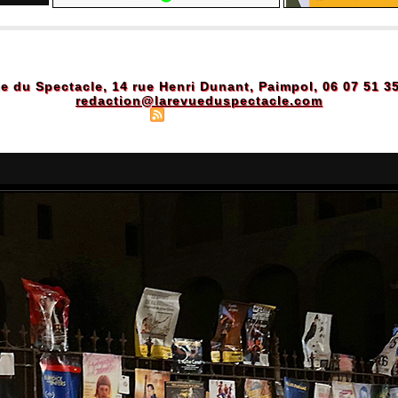
e du Spectacle, 14 rue Henri Dunant, Paimpol, 06 07 51 3
redaction@larevueduspectacle.com
Plan du site
|
Syndication
|
Powered by WM