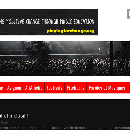
ue
Avignon
À l'Affiche
Festivals
Pitchouns
Paroles et Musiques
et inclusif !
& Rue
vec eux leur culture en mariant le cirque avec de la musique, de la danse, des cha