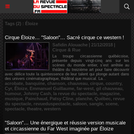
Tags (2) : Éloize
Cirque Éloize… "Saloon"… Sacré cirque ce western !
Safidin Alouache | 21/12/2018
|
Cirque & Rue
La troupe circassienne québécoise,
présente depuis vingt-cinq ans sur les
scènes du monde entier, s’est arrêtée au
théâtre du treizième art pour faire découvrir
avec délice toute la quintessence de leur talent qui plonge autant dans
des univers cinématographique, théâtral que musical. La...
acrobate
,
banquine
,
chanson
,
chauveau
,
cirque
,
country
,
Cyr
,
Éloize
,
Emmanuel Guillaume
,
far-west
,
gil chauveau
,
humour
,
Johnny Cash
,
la revue du spectacle
,
magazine
,
musique
,
Painchaud
,
Patsy Cline
,
planche
,
Québec
,
revue
du spectacle
,
revueduspectacle
,
saloon
,
sangle
,
scene
,
spectacle
,
theatre
,
western
"Saloon"… Une énergique et réussie version musicale
et circassienne du Far West imaginée par Éloize