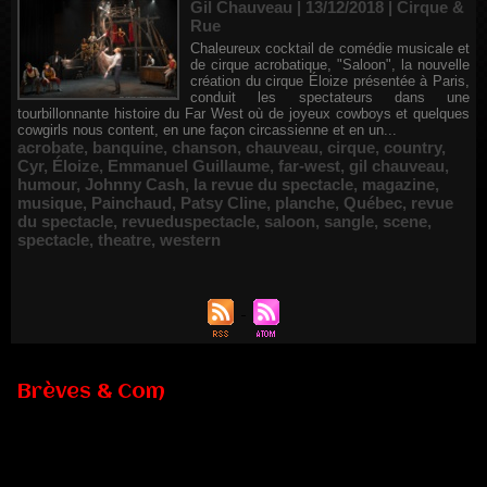
Gil Chauveau | 13/12/2018
|
Cirque &
Rue
Chaleureux cocktail de comédie musicale et
de cirque acrobatique, "Saloon", la nouvelle
création du cirque Éloize présentée à Paris,
conduit les spectateurs dans une
tourbillonnante histoire du Far West où de joyeux cowboys et quelques
cowgirls nous content, en une façon circassienne et en un...
acrobate
,
banquine
,
chanson
,
chauveau
,
cirque
,
country
,
Cyr
,
Éloize
,
Emmanuel Guillaume
,
far-west
,
gil chauveau
,
humour
,
Johnny Cash
,
la revue du spectacle
,
magazine
,
musique
,
Painchaud
,
Patsy Cline
,
planche
,
Québec
,
revue
du spectacle
,
revueduspectacle
,
saloon
,
sangle
,
scene
,
spectacle
,
theatre
,
western
Brèves & Com
Renouvellement de Rachid Ouramdane à la tête de Chaillot-
Théâtre national de la danse