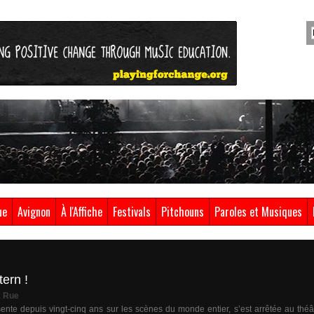
ue
Avignon
À l'Affiche
Festivals
Pitchouns
Paroles et Musiques
ern !
& Rue
nte depuis vingt-cinq ans sur les scènes du monde entier, s’est arrêtée au théât