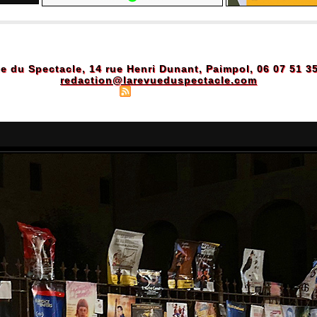
e du Spectacle, 14 rue Henri Dunant, Paimpol, 06 07 51 3
redaction@larevueduspectacle.com
Plan du site
|
Syndication
|
Powered by WM