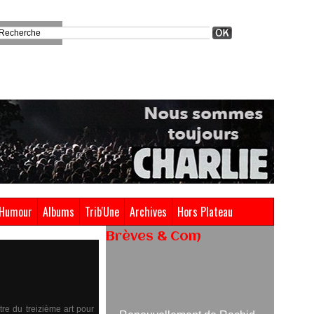
Humour
Albums
Trib'Une
Archives
Hors Plateau
Brèves & Com
Renouvellement de Rachid
Ouramdane à la tête de Chaillot-
Théâtre national de la danse
re du treizième art pour
05/08/2026