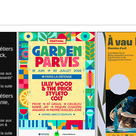
étiers
ck,
sse aux
Hasards"
 la suite
étiers
nie,
sse aux
ion &
 la suite