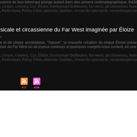
tessence de leur talent qui plonge autant dans des univers cinématographique, théâtr
u
,
cirque
,
country
,
Cyr
,
Éloize
,
Emmanuel Guillaume
,
far-west
,
gil chauveau
,
hum
,
Painchaud
,
Patsy Cline
,
planche
,
Québec
,
revue du spectacle
,
revueduspecta
icale et circassienne du Far West imaginée par Éloize
ue
et de cirque acrobatique, "Saloon", la nouvelle création du cirque Éloize présen
toire du Far West où de joyeux cowboys et quelques cowgirls nous content, en une
u
,
cirque
,
country
,
Cyr
,
Éloize
,
Emmanuel Guillaume
,
far-west
,
gil chauveau
,
hum
,
Painchaud
,
Patsy Cline
,
planche
,
Québec
,
revue du spectacle
,
revueduspecta