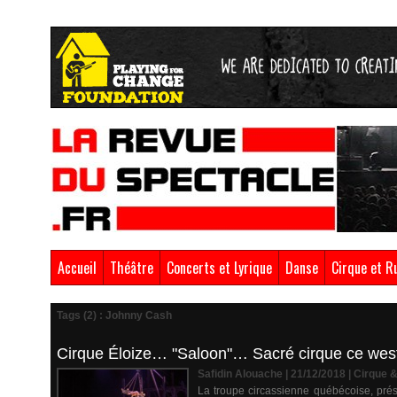
Accueil
Théâtre
Concerts et Lyrique
Danse
Cirque et R
Tags (2) : Johnny Cash
Cirque Éloize… "Saloon"… Sacré cirque ce west
Safidin Alouache | 21/12/2018
|
Cirque 
La troupe circassienne québécoise, prése