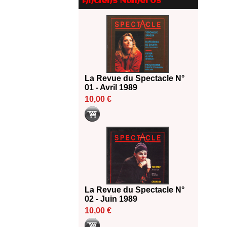
Anciens Numéros
Le palmarès des prix SACD
2026
18/06/2026
Les 10 lauréats du Fonds
Grandes Formes Théâtre 2026
SACD
13/06/2026
La Revue du Spectacle N°
Nomination de Nathalie
01 - Avril 1989
Garraud et Olivier Saccomano à
10,00 €
la direction du Théâtre de
Gennevilliers - CDN
13/06/2026
Dispositif SACD Auteurs
d'espaces : les lauréats 2026
18/03/2026
La Revue du Spectacle N°
02 - Juin 1989
10,00 €