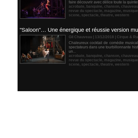
faire découvrir avec délice toute la quin
acrobate
,
banquine
,
chanson
,
chauvea
revue du spectacle
,
magazine
,
musique
scene
,
spectacle
,
theatre
,
western
"Saloon"… Une énergique et réussie version mus
Gil Chauveau | 13/12/2018
|
Cirque & R
Chaleureux cocktail de comédie musicale 
spectateurs dans une tourbillonnante his
un...
acrobate
,
banquine
,
chanson
,
chauvea
revue du spectacle
,
magazine
,
musique
scene
,
spectacle
,
theatre
,
western