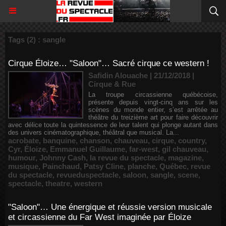
Tags (2) : sangle
Cirque Éloize… "Saloon"… Sacré cirque ce western !
Safidin Alouache | 21/12/2018
|
Cirque & Rue
La troupe circassienne québécoise,
présente depuis vingt-cinq ans sur les
scènes du monde entier, s’est arrêtée au
théâtre du treizième art pour faire découvrir
avec délice toute la quintessence de leur talent qui plonge autant dans
des univers cinématographique, théâtral que musical. La...
acrobate
,
banquine
,
chanson
,
chauveau
,
cirque
,
country
,
Cyr
,
Éloize
,
Emmanuel Guillaume
,
far-west
,
gil chauveau
,
humour
,
Johnny Cash
,
la revue du spectacle
,
magazine
,
musique
,
Painchaud
,
Patsy Cline
,
planche
,
Québec
,
revue
du spectacle
,
revueduspectacle
,
saloon
,
sangle
,
scene
,
spectacle
,
theatre
,
western
"Saloon"… Une énergique et réussie version musicale
et circassienne du Far West imaginée par Éloize