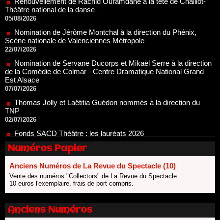
Nomination de Jérôme Montchal à la direction du Phénix,
Scène nationale de Valenciennes Métropole
22/07/2026
Nomination de Servane Ducorps et Mikaël Serre à la direction
de la Comédie de Colmar - Centre Dramatique National Grand
Est Alsace
07/07/2026
Thomas Jolly et Laëtitia Guédon nommés à la direction du
TNP
02/07/2026
Fonds SACD Théâtre : les lauréats 2026
23/06/2026
Dispositif ARTCENA Écrire pour le cirque, les lauréats 2026 !
20/06/2026
Numéros Papier
Le palmarès des prix SACD 2026
Anciens Numéros de La Revue du Spectacle (10)
18/06/2026
Vente des numéros "Collectors" de La Revue du Spectacle.
Les 10 lauréats du Fonds Grandes Formes Théâtre 2026
10 euros l'exemplaire, frais de port compris.
SACD
13/06/2026
Anciens Numéros
Nomination de Nathalie Garraud et Olivier Saccomano à la