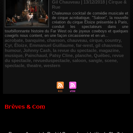
Gil Chauveau | 13/12/2018
|
Cirque &
Rue
Chaleureux cocktail de comédie musicale et
de cirque acrobatique, "Saloon", la nouvelle
création du cirque Éloize présentée à Paris,
conduit les spectateurs dans une
tourbillonnante histoire du Far West où de joyeux cowboys et quelques
cowgirls nous content, en une façon circassienne et en un...
acrobate
,
banquine
,
chanson
,
chauveau
,
cirque
,
country
,
Cyr
,
Éloize
,
Emmanuel Guillaume
,
far-west
,
gil chauveau
,
humour
,
Johnny Cash
,
la revue du spectacle
,
magazine
,
musique
,
Painchaud
,
Patsy Cline
,
planche
,
Québec
,
revue
du spectacle
,
revueduspectacle
,
saloon
,
sangle
,
scene
,
spectacle
,
theatre
,
western
Brèves & Com
Renouvellement de Rachid Ouramdane à la tête de Chaillot-
Théâtre national de la danse
05/08/2026