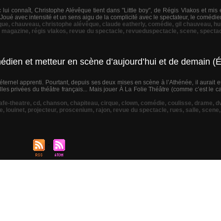
c lui connaît, Christophe Alévêque tient dans "Little boy", de Régis Vlakos et mi
 Joué avec intensité et un sens aigu de la complicité avec le spectateur, le comédien 
que
,
chauveau
,
christophe alévêque
,
claude eatherly
,
comédie
,
gil chauveau
,
hu
,
magazine
,
régis vlakos
,
revue du spectacle
,
revueduspectacle
,
scene
,
specta
médien et metteur en scène d’aujourd’hui et de demain (
rnel apprenti. Pourtant, depuis ses deux mises en scène à l’Athénée, il aurait e
alles privées du théâtre français... Mais jouer À La Folie Théâtre (comme c’est le 
afe-theatre
,
cd
,
chanson
,
chapiteau
,
cirque
,
clown
,
comédie
,
coulisse
,
drame
,
d
re
,
louinet
,
projecteur
,
proscenium
,
rajon
,
revue du spectacle
,
rues
,
salle
,
scene