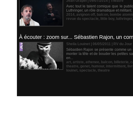
Jean Grapin | 09/07/2014
|
Théâtre
Avec tout le talent comique que le publi
Luthringer, un rôle dramatique et militant.
2014
,
avignon off
,
balcon
,
bombe atomi
revue du spectacle
,
little boy
,
luthringer
À écouter : zoom sur... Sébastien Rajon, un co
Sheila Louinet | 06/05/2011
|
RV du Jour
Sébastien Rajon se présente comme un éte
monter la tête et de bouder les petites s
en...
art
,
artiste
,
athenee
,
balcon
,
billeterie
,
c
theatre
,
genet
,
humour
,
intermittent
,
liv
louinet
,
spectacle
,
theatre