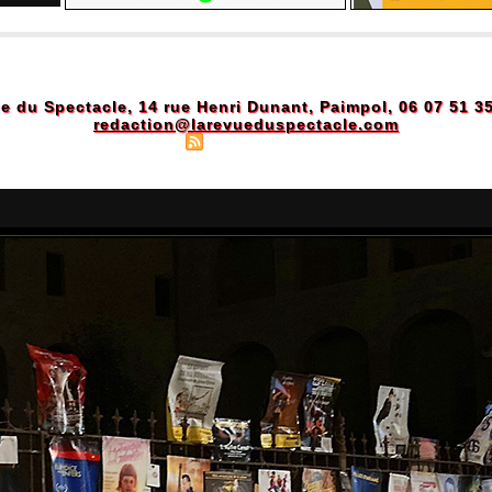
e du Spectacle, 14 rue Henri Dunant, Paimpol, 06 07 51 3
redaction@larevueduspectacle.com
Plan du site
|
Syndication
|
Powered by WM