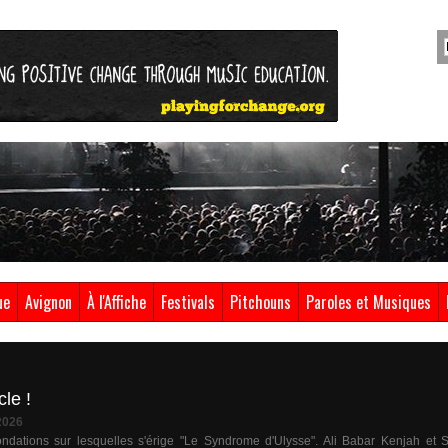
ue
Avignon
À l'Affiche
Festivals
Pitchouns
Paroles et Musiques
le !
2026
ndations sur lesquelles s'érige "Le Syndrome d'Ulysse". Ali Babar Kenjah et 