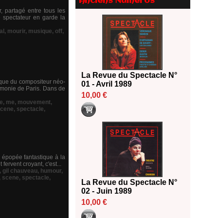
Anciens Numéros
Le palmarès des prix SACD
, partagé entre tous les
2026
e spectateur en garde la
18/06/2026
al
,
mourir
,
musique
,
off
,
Les 10 lauréats du Fonds
Grandes Formes Théâtre 2026
SACD
13/06/2026
La Revue du Spectacle N°
Nomination de Nathalie
ique du compositeur néo-
01 - Avril 1989
Garraud et Olivier Saccomano à
rmonie de Paris. Dans de
10,00 €
la direction du Théâtre de
e
,
me
,
mouvement
,
Gennevilliers - CDN
cene
,
spectacle
,
13/06/2026
Dispositif SACD Auteurs
d'espaces : les lauréats 2026
18/03/2026
 épopée fantastique à la
fervent croyant, c'est...
,
gil chauveau
,
humour
,
,
scene
,
spectacle
,
La Revue du Spectacle N°
02 - Juin 1989
10,00 €