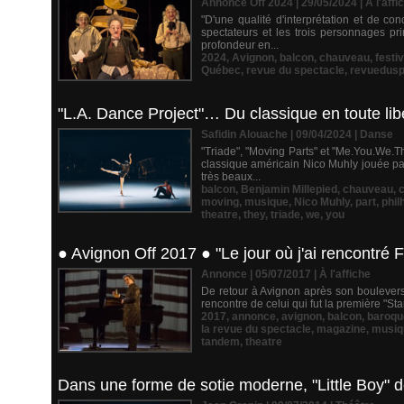
Annonce Off 2024 | 29/05/2024
|
À l'affi
"D'une qualité d'interprétation et de c
spectateurs et les trois personnages pr
profondeur en...
2024
,
Avignon
,
balcon
,
chauveau
,
festiv
Québec
,
revue du spectacle
,
revuedusp
"L.A. Dance Project"… Du classique en toute libe
Safidin Alouache | 09/04/2024
|
Danse
"Triade", "Moving Parts" et "Me.You.We.
classique américain Nico Muhly jouée pa
très beaux...
balcon
,
Benjamin Millepied
,
chauveau
,
moving
,
musique
,
Nico Muhly
,
part
,
phi
theatre
,
they
,
triade
,
we
,
you
● Avignon Off 2017 ● "Le jour où j'ai rencontré 
Annonce | 05/07/2017
|
À l'affiche
De retour à Avignon après son boulevers
rencontre de celui qui fut la première "Star
2017
,
annonce
,
avignon
,
balcon
,
baroqu
la revue du spectacle
,
magazine
,
musiq
tandem
,
theatre
Dans une forme de sotie moderne, "Little Boy" d