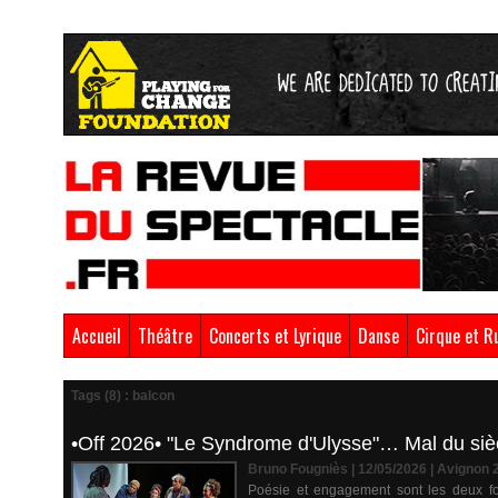
Accueil
Théâtre
Concerts et Lyrique
Danse
Cirque et R
Tags (8) : balcon
•Off 2026• "Le Syndrome d'Ulysse"… Mal du sièc
Bruno Fougniès | 12/05/2026
|
Avignon 
Poésie et engagement sont les deux fo