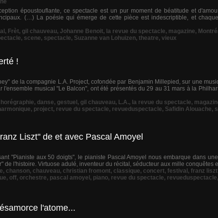
che
onception époustouflante, ce spectacle est un pur moment de béatitude et d'amour
incipaux. (…) La poésie qui émerge de cette pièce est indescriptible, et chaqu
al
,
Frèt
,
gil chauveau
,
Johanne Benoit
,
la revue du spectacle
,
magazine
,
Montré
ectacle
,
scene
,
spectacle
,
Suzanne van Lohuizen
,
theatre
,
vieux
rté !
They" de la compagnie L.A. Project, cofondée par Benjamin Millepied, sur une mus
r l'ensemble musical "Le Balcon", ont été présentés du 29 au 31 mars à la Philha
chorégraphie
,
danse
,
gestuel
,
gil chauveau
,
L.A.
,
la revue du spectacle
,
magazin
lharmonique
,
project
,
revue du spectacle
,
revueduspectacle
,
Safidin Alouache
,
s
Franz Liszt" de et avec Pascal Amoyel
ant "Pianiste aux 50 doigts", le pianiste Pascal Amoyel nous embarque dans une
" de l'histoire. Virtuose adulé, inventeur du récital, séducteur aux mille conquêtes et 
e
,
chanson
,
chauveau
,
christian fromont
,
classique
,
concert
,
festival
,
franz liszt
ue
,
off
,
orchestre
,
pascal amoyel
,
piano
,
revue du spectacle
,
revueduspectacle
ésamorce l'atome...