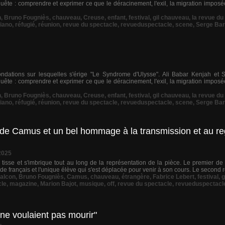
ête : comprendre et exprimer ce que le déracinement, l'exil, la migration imposé
n
,
Bruno Fougniès
,
chauveau
,
Creuse
,
enfant
,
festival
,
gil chauveau
,
la revue du
iano
,
réfugié
,
réunion
,
revue du spectacle
,
revueduspectacle
,
scene
,
Serge Bar
ndations sur lesquelles s'érige "Le Syndrome d'Ulysse". Ali Babar Kenjah et 
ête : comprendre et exprimer ce que le déracinement, l'exil, la migration imposé
n
,
Bruno Fougniès
,
chauveau
,
Creuse
,
enfant
,
festival
,
gil chauveau
,
la revue du
iano
,
réfugié
,
réunion
,
revue du spectacle
,
revueduspectacle
,
scene
,
Serge Bar
le de Camus et un bel hommage à la transmission et au re
2025
 tisse et s'imbrique tout au long de la représentation de la pièce. Le premier de
e français et l'unique élève qui s'est déplacée pour venir à son cours. Le second réc
alcon
,
Bruno Fougniès
,
Camus
,
chauveau
,
étrangère
,
Fabrice Lebert
,
festival
,
g
cle
,
magazine
,
Marion Bajot
,
musique
,
off
,
revue du spectacle
,
revueduspectacl
 ne voulaient pas mourir"