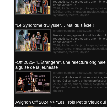
retrouvés sur ce projet dans une même qu
ils convoquent un...
2026
,
Ali Babar Kenjah
,
Avignon
,
balco
Méditerranée
,
migration
,
musique
,
off
,
p
syndrome
,
theatre
,
Ulysse
"Le Syndrome d'Ulysse"… Mal du siècle !
Bruno Fougniès | 18/03/2026
|
Théâtre
Poésie et engagement sont les deux fo
retrouvés sur ce projet dans une même qu
ils convoquent un...
2026
,
Ali Babar Kenjah
,
Avignon
,
balco
Méditerranée
,
migration
,
musique
,
off
,
p
syndrome
,
theatre
,
Ulysse
•Off 2025• "L'Étrangère", une relecture origina
aiguisé de la jeunesse
Bruno Fougniès | 16/04/2025
|
Avignon 
C'est un double récit qui se combine, se
temps réel sur scène entre un professeur d
2025
,
Algérie
,
amant
,
amour
,
Avignon
,
b
Baptiste Barbuscia
,
la revue du specta
theatre
Avignon Off 2024 >> "Les Trois Petits Vieux qui