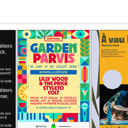
étiers
ck,
sse aux
Hasards"
 la suite
étiers
nie,
sse aux
ion &
 la suite