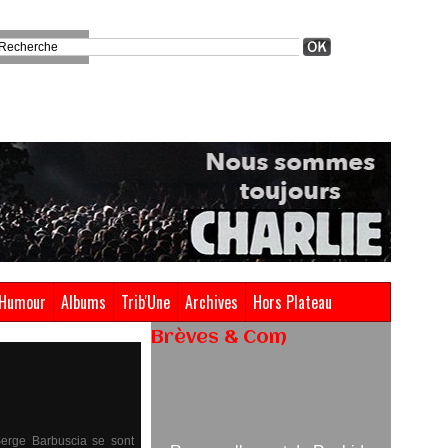
Humour
Albums
Trib'Une
Archives
Hors Plateau
Brèves & Com
Renouvellement de Rachid
Ouramdane à la tête de Chaillot-
Théâtre national de la danse
Serge Barbuscia se sont
05/08/2026