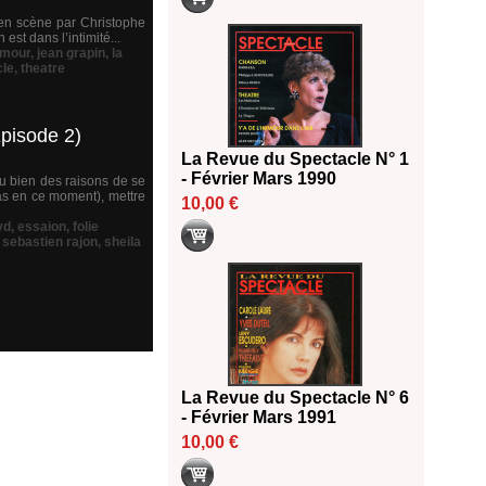
s en scène par Christophe
est dans l’intimité...
mour
,
jean grapin
,
la
cle
,
theatre
Épisode 2)
La Revue du Spectacle N° 1
- Février Mars 1990
u bien des raisons de se
cas en ce moment), mettre
10,00 €
vd
,
essaion
,
folie
,
sebastien rajon
,
sheila
La Revue du Spectacle N° 6
- Février Mars 1991
10,00 €