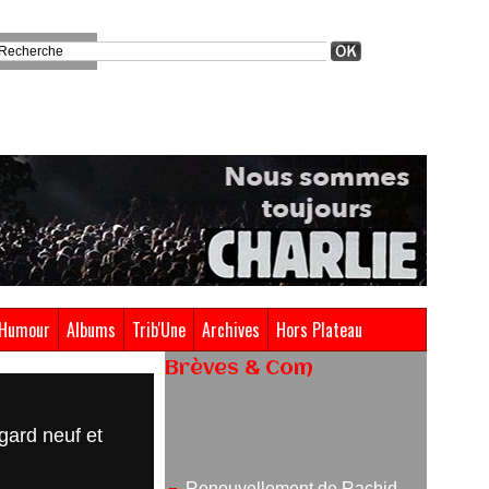
Humour
Albums
Trib'Une
Archives
Hors Plateau
Brèves & Com
Renouvellement de Rachid
gard neuf et
Ouramdane à la tête de Chaillot-
Théâtre national de la danse
05/08/2026