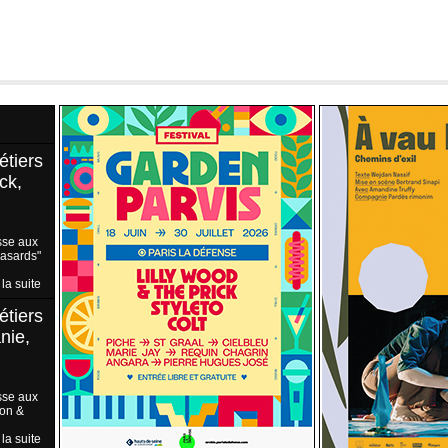
étiers
ck,
sse aux
Hasards"
 la suite
étiers
nie,
sse aux
ion &
 la suite