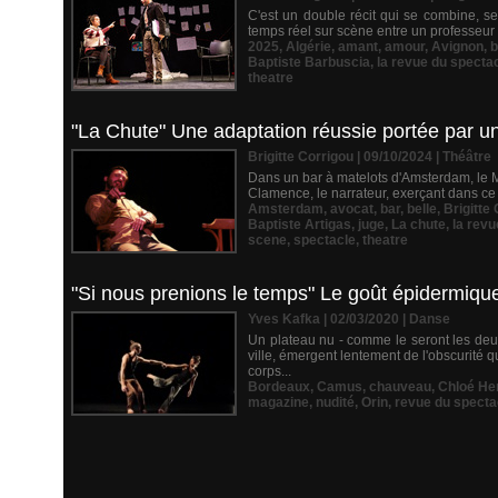
C'est un double récit qui se combine, se
temps réel sur scène entre un professeur d
2025
,
Algérie
,
amant
,
amour
,
Avignon
,
b
Baptiste Barbuscia
,
la revue du specta
theatre
"La Chute" Une adaptation réussie portée par u
Brigitte Corrigou | 09/10/2024
|
Théâtre
Dans un bar à matelots d'Amsterdam, le M
Clamence, le narrateur, exerçant dans ce b
Amsterdam
,
avocat
,
bar
,
belle
,
Brigitte
Baptiste Artigas
,
juge
,
La chute
,
la revu
scene
,
spectacle
,
theatre
"Si nous prenions le temps" Le goût épidermique
Yves Kafka | 02/03/2020
|
Danse
Un plateau nu - comme le seront les deux
ville, émergent lentement de l'obscurité
corps...
Bordeaux
,
Camus
,
chauveau
,
Chloé He
magazine
,
nudité
,
Orin
,
revue du specta