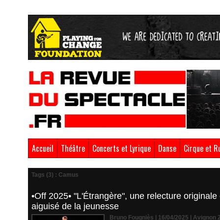
Accueil
Théâtre
Concerts et Lyrique
Danse
Cirque et R
Tags (3) : Camus
•Off 2025• "L'Étrangère", une relecture origina
aiguisé de la jeunesse
Bruno Fougniès | 16/04/2025
|
Avignon 