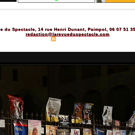
e du Spectacle, 14 rue Henri Dunant, Paimpol, 06 07 51 3
redaction@larevueduspectacle.com
Plan du site
|
Syndication
|
Powered by WM