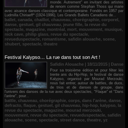
monde. Autrement" en invitant des artistes
de renom comme Stephan Thoss qui marie
avec aisance danses classique et contemporaine. Fondés en 1957 par
Ludmilla Chiriaeff* (1924-1996), Les Grands Ballets Canadiens de...
ballet
,
canada
,
chaillot
,
chauveau
,
chorégraphie
,
corporel
,
danse
,
gestuel
,
gil chauveau
,
jeune fille
,
la revue du
spectacle
,
magazine
,
montréal
,
mort
,
mouvement
,
musique
,
nick cave
,
philip glass
,
revue du spectacle
,
revueduspectacle
,
romantisme
,
safidin alouache
,
scene
,
shubert
,
spectacle
,
theatre
Festival Kalypso… La rue dans tout son Art !
Safidin Alouache | 18/11/2015
|
Danse
Pour sa troisième édition et pour fêter les
trente ans du Hip-Hop, le festival de danse
Kalypso, organisé par Mourad Merzouki,
nous fait entrer, autour de battles, de duos,
de trios et de danses de groupe, dans
l'univers des danses de la rue avec deux spectacles, "Flaque" et "Dans
l'arène", pour...
battle
,
chauveau
,
chorégraphie
,
corps
,
dans l'arène
,
danse
,
defracto
,
flaque
,
gestuel
,
gil chauveau
,
hip-hop
,
kalypso
,
la
revue du spectacle
,
magazine
,
mourad merzouki
,
mouvement
,
revue du spectacle
,
revueduspectacle
,
safidin
alouache
,
scene
,
spectacle
,
street dance
,
theatre
,
yz