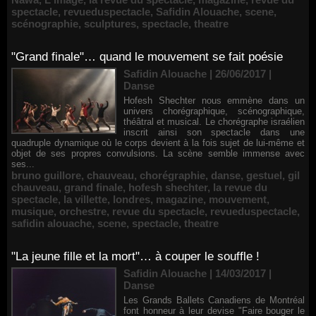
spectacle
,
revueduspectacle
,
Safidin Alouache
,
scene
,
scénographie
,
sculptures
,
spectacle
,
theatre
"Grand finale"… quand le mouvement se fait poésie
Safidin Alouache | 26/06/2017
|
Danse
Hofesh Shechter nous emmène dans un
univers chorégraphique, scénographique,
théâtral et musical. Le chorégraphe israélien
inscrit ainsi son spectacle dans une
quadruple dynamique où le corps devient à la fois sujet de lui-même et
objet de ses propres convulsions. La scène semble immense avec
ses...
bruno guillore
,
chauveau
,
chorégraphie
,
danse
,
gestuel
,
gil
chauveau
,
grand finale
,
hofesh shechter
,
la revue du
spectacle
,
la villette
,
londres
,
magazine
,
mouvement
,
musique
,
orchestre
,
revue du spectacle
,
revueduspectacle
,
safidin alouache
,
scene
,
spectacle
,
theatre
"La jeune fille et la mort"… à couper le souffle !
Safidin Alouache | 14/03/2017
|
Danse
Les Grands Ballets Canadiens de Montréal
font honneur à leur devise "Faire bouger le