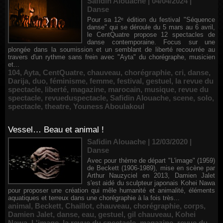
Safidin Alouache | 04/04/2024
|
Danse
Pour sa 12ᵉ édition du festival "Séquence
danse" qui se déroule du 5 mars au 6 avril,
le CentQuatre propose 12 spectacles de
danse contemporaine. Focus sur une
plongée dans la soumission et un semblant de liberté recouvrée au
travers d'un rythme sans frein avec "Ayta" du chorégraphe, musicien
et...
104
,
Ayta
,
CentQuatre
,
chauveau
,
chorégraphie
,
cri
,
danse
,
Darija
,
duo
,
féminisme
,
femme
,
festival
,
gestuel
,
la revue du
spectacle
,
liberté
,
magazine
,
marocain
,
musique
,
revue du
spectacle
,
revueduspectacle
,
Safidin Alouache
,
scene
,
solo
,
spectacle
,
theatre
,
Youness Aboulakoul
Vessel… Beau et animal !
Safidin Alouache | 12/03/2020
|
Danse
Avec pour thème de départ "L'image" (1959)
de Beckett (1906-1989), mise en scène par
Arthur Nauzyciel en 2013, Damien Jalet
s'est aidé du sculpteur japonais Kohei Nawa
pour proposer une création qui mêle humanité et animalité, éléments
aquatiques et terreux dans une chorégraphie à la fois très...
animal
,
Beckett
,
Chaillot
,
chauveau
,
chorégraphie
,
corps
,
Damien Jalet
,
danse
,
eau
,
gestuel
,
gil chauveau
,
Kohei
Nawa
,
L'image
,
la revue du spectacle
,
magazine
,
revue du