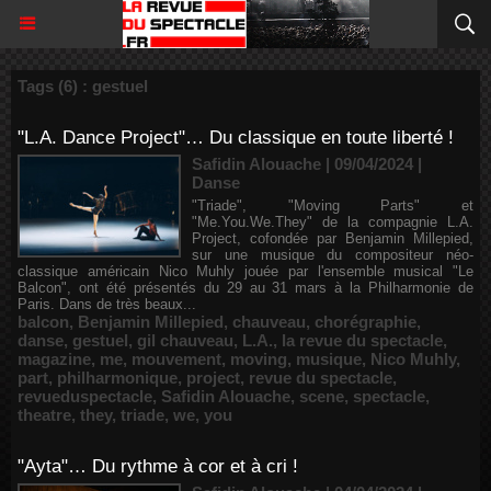
Tags (6) : gestuel
"L.A. Dance Project"… Du classique en toute liberté !
Safidin Alouache | 09/04/2024
|
Danse
"Triade", "Moving Parts" et
"Me.You.We.They" de la compagnie L.A.
Project, cofondée par Benjamin Millepied,
sur une musique du compositeur néo-
classique américain Nico Muhly jouée par l'ensemble musical "Le
Balcon", ont été présentés du 29 au 31 mars à la Philharmonie de
Paris. Dans de très beaux...
balcon
,
Benjamin Millepied
,
chauveau
,
chorégraphie
,
danse
,
gestuel
,
gil chauveau
,
L.A.
,
la revue du spectacle
,
magazine
,
me
,
mouvement
,
moving
,
musique
,
Nico Muhly
,
part
,
philharmonique
,
project
,
revue du spectacle
,
revueduspectacle
,
Safidin Alouache
,
scene
,
spectacle
,
theatre
,
they
,
triade
,
we
,
you
"Ayta"… Du rythme à cor et à cri !