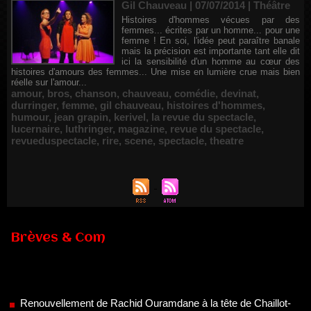
Gil Chauveau | 07/07/2014
|
Théâtre
Histoires d'hommes vécues par des
femmes... écrites par un homme... pour une
femme ! En soi, l'idée peut paraître banale
mais la précision est importante tant elle dit
ici la sensibilité d'un homme au cœur des
histoires d'amours des femmes... Une mise en lumière crue mais bien
réelle sur l'amour...
amour
,
bros
,
chanson
,
chauveau
,
comédie
,
devinat
,
durringer
,
femme
,
gil chauveau
,
histoires d'hommes
,
humour
,
jean grapin
,
kerivel
,
la revue du spectacle
,
lucernaire
,
luthringer
,
magazine
,
revue du spectacle
,
revueduspectacle
,
rire
,
scene
,
spectacle
,
theatre
Brèves & Com
Renouvellement de Rachid Ouramdane à la tête de Chaillot-
Théâtre national de la danse
05/08/2026