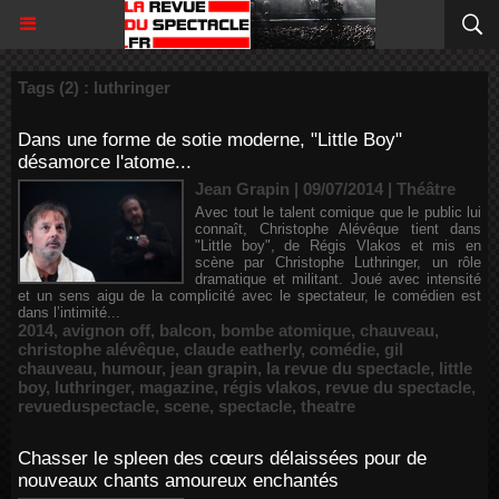
Tags (2) : luthringer
Dans une forme de sotie moderne, "Little Boy"
désamorce l'atome...
Jean Grapin | 09/07/2014
|
Théâtre
Avec tout le talent comique que le public lui
connaît, Christophe Alévêque tient dans
"Little boy", de Régis Vlakos et mis en
scène par Christophe Luthringer, un rôle
dramatique et militant. Joué avec intensité
et un sens aigu de la complicité avec le spectateur, le comédien est
dans l’intimité...
2014
,
avignon off
,
balcon
,
bombe atomique
,
chauveau
,
christophe alévêque
,
claude eatherly
,
comédie
,
gil
chauveau
,
humour
,
jean grapin
,
la revue du spectacle
,
little
boy
,
luthringer
,
magazine
,
régis vlakos
,
revue du spectacle
,
revueduspectacle
,
scene
,
spectacle
,
theatre
Chasser le spleen des cœurs délaissées pour de
nouveaux chants amoureux enchantés