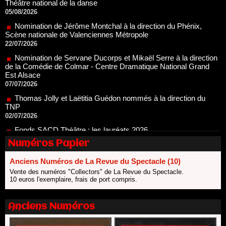
Nomination de Jérôme Montchal à la direction du Phénix,
Scène nationale de Valenciennes Métropole
22/07/2026
Nomination de Servane Ducorps et Mikaël Serre à la direction
de la Comédie de Colmar - Centre Dramatique National Grand
Est Alsace
07/07/2026
Thomas Jolly et Laëtitia Guédon nommés à la direction du
TNP
02/07/2026
Fonds SACD Théâtre : les lauréats 2026
23/06/2026
Dispositif ARTCENA Écrire pour le cirque, les lauréats 2026 !
20/06/2026
Numéros Papier
Le palmarès des prix SACD 2026
Anciens Numéros de La Revue du Spectacle (10)
18/06/2026
Vente des numéros "Collectors" de La Revue du Spectacle.
Les 10 lauréats du Fonds Grandes Formes Théâtre 2026
10 euros l'exemplaire, frais de port compris.
SACD
13/06/2026
Anciens Numéros
Nomination de Nathalie Garraud et Olivier Saccomano à la
direction du Théâtre de Gennevilliers - CDN