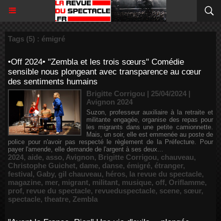
Tags (5) : émigré
•Off 2024• "Zembla et les trois sœurs" Comédie
sensible nous plongeant avec transparence au cœur
des sentiments humains
Brigitte Corrigou | 25/04/2024
|
Avignon 2024
Suzon, professeur auxiliaire à la retraite et
militante engagée, organise des repas pour
les migrants dans une petite camionnette.
Mais, un soir, elle est emmenée au poste de
police pour n'avoir pas respecté le règlement de la Préfecture. Pour
payer l'amende, elle demande de l'argent à ses deux...
2024
,
aide
,
asso
,
Avignon
,
Brigitte Corrigou
,
chauveau
,
Christophe Guichet
,
dame
,
danse
,
émigré
,
étranger
,
festival
,
Gaby
,
gil chauveau
,
héros
,
la revue du spectacle
,
magazine
,
mer
,
migrant
,
militant
,
musique
,
off
,
Oriflamme
,
prof
,
revue du spectacle
,
revueduspectacle
,
scene
,
sœur
,
spectacle
,
theatre
,
Zembla