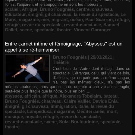
l'omis, l'apparent et le soupçonné en sont les moteurs...
accueil
,
Afrique
,
Bruno Fougniès
,
centre
,
chauveau
,
éducateur
,
émigré
,
gil chauveau
,
la revue du spectacle
,
Le
Mans
,
magazine
,
mer
,
migrant
,
océan
,
Paul Scarron
,
refuge
,
réfugié
,
revue du spectacle
,
revueduspectacle
,
Samuel
Gallet
,
scene
,
spectacle
,
theatre
,
Vincent Garanger
Entre carnet intime et témoignage, "Abysses" est un
appel à se ré-humaniser
Bruno Fougniès | 29/03/2021
|
Théâtre
C'est bien de l'Autre dont il s'agit dans ce
spectacle. L'étranger, celui qui vient de loin,
d'ailleurs, qui ne parle pas la même langue,
n'a pas les mêmes dieux, n'a pas les
mêmes coutumes, mais qui en fin de compte a une vie aussi fragile,
peut-être plus fragile que la nôtre, plus en péril....
abysses
,
africain
,
afrique
,
Alexandra Tobelaim
,
bateau
,
Bruno Fougniès
,
chauveau
,
Claire Vailler
,
Davide Enia
,
émigré
,
gil chauveau
,
immigration
,
Italie
,
la revue du
spectacle
,
Lampedusa
,
magazine
,
Méditerranée
,
mort
,
musique
,
noyade
,
réfugié
,
revue du spectacle
,
revueduspectacle
,
scene
,
Solal Bouloudnine
,
spectacle
,
theatre