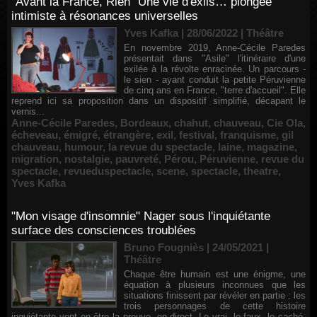
"Avant la France, Rien" Une vie d'exils… plongée
intimiste à résonances universelles
Yves Kafka | 28/06/2022
|
Théâtre
En novembre 2019, Anne-Cécile Paredes
présentait dans "Asile" l'itinéraire d'une
exilée à la révolte enracinée. Un parcours -
le sien - ayant conduit la petite Péruvienne
de cinq ans en France, "terre d'accueil". Elle
reprend ici sa proposition dans un dispositif simplifié, décapant le
vernis...
Anne-Cécile Paredes
,
Bordeaux
,
chahut
,
chauveau
,
Cie Ola
,
écheveau
,
émigré
,
étrangère
,
exil
,
festival
,
franquisme
,
gil
chauveau
,
humour
,
la revue du spectacle
,
laine
,
magazine
,
migration
,
nostalgie
,
pauvreté
,
Pérou
,
Péruvienne
,
revue du
spectacle
,
revueduspectacle
,
scene
,
spectacle
,
theatre
,
Yves Kafka
"Mon visage d'insomnie" Nager sous l'inquiétante
surface des consciences troublées
Bruno Fougniès | 24/05/2021
|
Théâtre
Chaque être humain est une énigme, une
équation à plusieurs inconnues que les
situations finissent par révéler en partie : les
trois personnages de cette histoire
inquiétante vont en être la preuve, en direct. Le vrai, le faux, le caché,