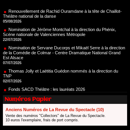
Théâtre national de la danse
05/08/2026
Nomination de Jérôme Montchal à la direction du Phénix,
Scène nationale de Valenciennes Métropole
22/07/2026
Nomination de Servane Ducorps et Mikaël Serre à la direction
de la Comédie de Colmar - Centre Dramatique National Grand
Est Alsace
07/07/2026
Thomas Jolly et Laëtitia Guédon nommés à la direction du
TNP
02/07/2026
Fonds SACD Théâtre : les lauréats 2026
23/06/2026
Dispositif ARTCENA Écrire pour le cirque, les lauréats 2026 !
20/06/2026
Numéros Papier
Le palmarès des prix SACD 2026
18/06/2026
Anciens Numéros de La Revue du Spectacle (10)
Vente des numéros "Collectors" de La Revue du Spectacle.
Les 10 lauréats du Fonds Grandes Formes Théâtre 2026
10 euros l'exemplaire, frais de port compris.
SACD
13/06/2026