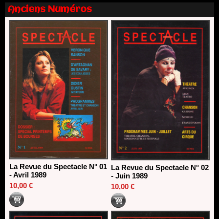
Nomination de Nathalie Garraud et Olivier Saccomano à la
Anciens Numéros
direction du Théâtre de Gennevilliers - CDN
13/06/2026
Dispositif SACD Auteurs d'espaces : les lauréats 2026
18/03/2026
La Revue du Spectacle N° 01
La Revue du Spectacle N° 02
- Avril 1989
- Juin 1989
10,00 €
10,00 €