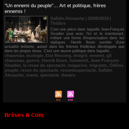
"Un ennemi du peuple"… Art et politique, frères
ennemis !
Safidin Alouache | 20/05/2019
|
Théâtre
C'est une pièce dans laquelle Jean-François
Sivadier joue avec l'ici et le maintenant,
mêlant une forme d'improvisation dans les
répliques. Henrik Ibsen semble d'une
actualité brûlante, autant dans les thèmes théâtraux développés que
dans les propos tenus. C'est une œuvre politique dans laquelle...
chauveau
,
écologie
,
Eloi Recoing
,
émigré
,
ennemi
,
gil
chauveau
,
guerre
,
Henrik Ibsen
,
humanité
,
Jean-François
Sivadier
,
la revue du spectacle
,
magazine
,
migrants
,
Odéon
,
peuple
,
revue du spectacle
,
revueduspectacle
,
Safidin
Alouache
,
scene
,
spectacle
,
theatre
Brèves & Com
Renouvellement de Rachid Ouramdane à la tête de Chaillot-