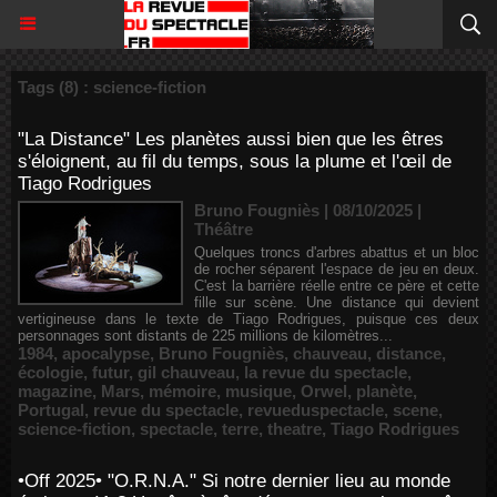
Tags (8) : science-fiction
"La Distance" Les planètes aussi bien que les êtres
s'éloignent, au fil du temps, sous la plume et l'œil de
Tiago Rodrigues
Bruno Fougniès | 08/10/2025
|
Théâtre
Quelques troncs d'arbres abattus et un bloc
de rocher séparent l'espace de jeu en deux.
C'est la barrière réelle entre ce père et cette
fille sur scène. Une distance qui devient
vertigineuse dans le texte de Tiago Rodrigues, puisque ces deux
personnages sont distants de 225 millions de kilomètres...
1984
,
apocalypse
,
Bruno Fougniès
,
chauveau
,
distance
,
écologie
,
futur
,
gil chauveau
,
la revue du spectacle
,
magazine
,
Mars
,
mémoire
,
musique
,
Orwel
,
planète
,
Portugal
,
revue du spectacle
,
revueduspectacle
,
scene
,
science-fiction
,
spectacle
,
terre
,
theatre
,
Tiago Rodrigues
•Off 2025• "O.R.N.A." Si notre dernier lieu au monde