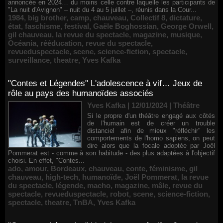
annoncée en 2024… du moins celle contre laquelle les participants de
"La nuit d'Avignon" – nuit du 4 au 5 juillet –, réunis dans la Cour...
1984
,
big brother
,
camp
,
chauveau
,
Collectif 8
,
dictature
,
état
,
faschisme
,
festival
,
Gaële Boghossian
,
George Orwell
,
gil chauveau
,
la revue du spectacle
,
magazine
,
musique
,
Océania
,
rééducation
,
revue du spectacle
,
revueduspectacle
,
scene
,
science-fiction
,
spectacle
,
surveillance
,
theatre
,
Yves Kafka
"Contes et Légendes" L'adolescence à vif… Jeux de
rôle au pays des humanoïdes associés
Yves Kafka | 12/01/2024
|
Théâtre
Si le propre d'un théâtre engagé aux côtés
de l'humain est de créer un trouble
distanciel afin de mieux "réfléchir" les
comportements de l'homo sapiens, on peut
dire alors que la focale adoptée par Joël
Pommerat est - comme à son habitude - des plus adaptées à l'objectif
choisi. En effet, "Contes...
ado
,
amour
,
Bordeaux
,
chauveau
,
conte
,
féminisme
,
gil
chauveau
,
high-tech
,
humanoïde
,
Joël Pommerat
,
la revue
du spectacle
,
légende
,
macho
,
magazine
,
mâle
,
revue du
spectacle
,
revueduspectacle
,
robot
,
scene
,
science-fiction
,
spectacle
,
theatre
,
TnBA
,
Yves Kafka