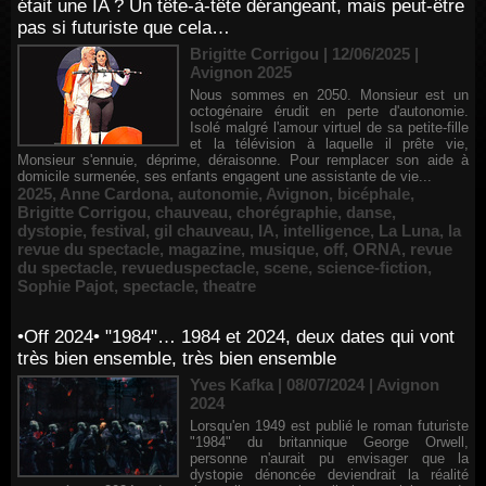
était une IA ? Un tête-à-tête dérangeant, mais peut-être
pas si futuriste que cela…
Brigitte Corrigou | 12/06/2025
|
Avignon 2025
Nous sommes en 2050. Monsieur est un
octogénaire érudit en perte d'autonomie.
Isolé malgré l'amour virtuel de sa petite-fille
et la télévision à laquelle il prête vie,
Monsieur s'ennuie, déprime, déraisonne. Pour remplacer son aide à
domicile surmenée, ses enfants engagent une assistante de vie...
2025
,
Anne Cardona
,
autonomie
,
Avignon
,
bicéphale
,
Brigitte Corrigou
,
chauveau
,
chorégraphie
,
danse
,
dystopie
,
festival
,
gil chauveau
,
IA
,
intelligence
,
La Luna
,
la
revue du spectacle
,
magazine
,
musique
,
off
,
ORNA
,
revue
du spectacle
,
revueduspectacle
,
scene
,
science-fiction
,
Sophie Pajot
,
spectacle
,
theatre
•Off 2024• "1984"… 1984 et 2024, deux dates qui vont
très bien ensemble, très bien ensemble
Yves Kafka | 08/07/2024
|
Avignon
2024
Lorsqu'en 1949 est publié le roman futuriste
"1984" du britannique George Orwell,
personne n'aurait pu envisager que la
dystopie dénoncée deviendrait la réalité