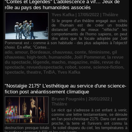
"Contes et Légendes" L'adolescence à vif… Jeux de
rôle au pays des humanoïdes associés
Yves Kafka | 17/05/2022
|
Théâtre
Si le propre d'un théâtre engagé aux côtés
de l'humain est de créer un trouble
distanciel afin de mieux "réfléchir" les
comportements de l'homo sapiens, on peut
dire alors que la focale adoptée par Joël
Pommerat est - comme à son habitude - des plus adaptées à l'objectif
choisi. En effet, "Contes...
ado
,
amour
,
Bordeaux
,
chauveau
,
conte
,
féminisme
,
gil
chauveau
,
high-tech
,
humanoïde
,
Joël Pommerat
,
la revue
du spectacle
,
légende
,
macho
,
magazine
,
mâle
,
revue du
spectacle
,
revueduspectacle
,
robot
,
scene
,
science-fiction
,
spectacle
,
theatre
,
TnBA
,
Yves Kafka
"Nostalgie 2175" L'esthétique au service d'une science-
fiction post anéantissement climatique
Bruno Fougniès | 26/01/2022
|
Théâtre
Le récit qui s'adresse à cet enfant à venir,
comme une lettre testamentaire, se déroule
en l'an post-christique 2175. Dans cet avenir
proche, la terre et l'univers ont connu la
destruction presque totale : le soleil disparu du ciel, les températures à