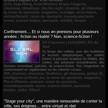
la surface stagnant à 60° et les survivants...
2175
,
Anja Hiling
,
Anne Monfort
,
Bruno Fougniès
,
chauveau
,
climatique
,
day-for-night
,
enceinte
,
gil chauveau
,
la revue du spectacle
,
magazine
,
nostalgie
,
procréation
,
réchauffement
,
revue du spectacle
,
revueduspectacle
,
scene
,
science-fiction
,
spectacle
,
stérilité
,
theatre
Confinement… Et si nous en prenions pour plusieurs
années : fiction ou réalité ? Non, science-fiction !
Gil Chauveau | 21/11/2020
|
RV du
Jour
Au temps des veillées, puis des feuilletons
et lectures radiophoniques, nos oreilles
étaient le principal récepteur du théâtre, des
contes, des aventures extraordinaires, des
histoires romantique, policière, de science-fiction. Nos imaginaires se
construisaient en vagabondant sur les chemins vocaux...
404
,
chanson
,
chauveau
,
feuilleton
,
gil chauveau
,
global
,
IA
,
intelligence artificiel
,
jeu
,
la revue du spectacle
,
magazine
,
Pierre-Étienne
,
podcast
,
revue du spectacle
,
revueduspectacle
,
scene
,
science-fiction
,
spectacle
,
theatre
,
vidéo
,
Vilbert
"Stage your city", une manière renouvelée de conter la
ville, ses énigmes… entre virtuel et réel