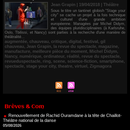
Jean Grapin | 19/04/2018
|
Théâtre
Sous le titre un tantinet globish "Stage your
city" se cache un projet à la fois technique
et culturel d'une grande ambition
européenne. Managées par Michel Didym,
des équipes pluridisciplinaires (à Karlsruhe,
Oslo, Tbilissi, et Nancy) sont parties à la recherche d'une manière de
théâtralité...
augmentée
,
chauveau
,
critique
,
digital
,
festival
,
gil
chauveau
,
Jean Grapin
,
la revue du spectacle
,
magazine
,
manufacture
,
meilleure pièce du moment
,
Michel Didym
,
Nancy
,
numérique
,
ordinateur
,
réalité
,
revue du spectacle
,
revueduspectacle
,
ring
,
scene
,
science-fiction
,
smartphone
,
spectacle
,
stage your city
,
theatre
,
virtuel
,
Zigmagora
Renouvellement de Rachid Ouramdane à la tête de Chaillot-
Brèves & Com
Théâtre national de la danse
05/08/2026
Nomination de Jérôme Montchal à la direction du Phénix,
Scène nationale de Valenciennes Métropole