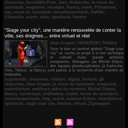
chauveau
,
Incredible Polo
,
Jazz
,
Kokoroko
,
la revue du
spectacle
,
magazine
,
musique
,
Nancy
,
piano
,
Pulsations
,
rap
,
revue du spectacle
,
revueduspectacle
,
Safidin
Alouache
,
scene
,
slam
,
spectacle
,
theatre
"Stage your city", une manière renouvelée de conter la
ville, ses énigmes… entre virtuel et réel
Jean Grapin | 19/04/2018
|
Théâtre
Sous le titre un tantinet globish "Stage your
city" se cache un projet à la fois technique
et culturel d'une grande ambition
européenne. Managées par Michel Didym,
des équipes pluridisciplinaires (à Karlsruhe,
Oslo, Tbilissi, et Nancy) sont parties à la recherche d'une manière de
théâtralité...
augmentée
,
chauveau
,
critique
,
digital
,
festival
,
gil
chauveau
,
Jean Grapin
,
la revue du spectacle
,
magazine
,
manufacture
,
meilleure pièce du moment
,
Michel Didym
,
Nancy
,
numérique
,
ordinateur
,
réalité
,
revue du spectacle
,
revueduspectacle
,
ring
,
scene
,
science-fiction
,
smartphone
,
spectacle
,
stage your city
,
theatre
,
virtuel
,
Zigmagora