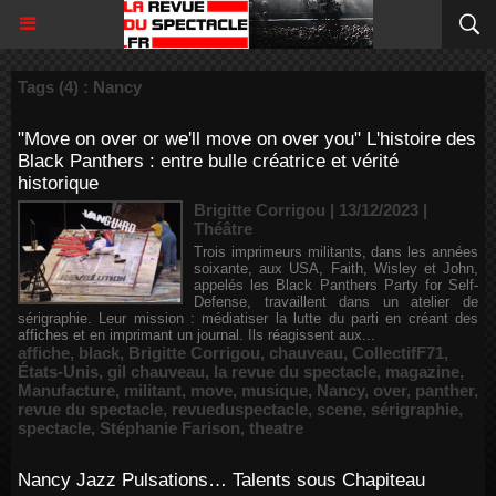
Tags (4) : Nancy
"Move on over or we'll move on over you" L'histoire des
Black Panthers : entre bulle créatrice et vérité
historique
Brigitte Corrigou | 13/12/2023
|
Théâtre
Trois imprimeurs militants, dans les années
soixante, aux USA, Faith, Wisley et John,
appelés les Black Panthers Party for Self-
Defense, travaillent dans un atelier de
sérigraphie. Leur mission : médiatiser la lutte du parti en créant des
affiches et en imprimant un journal. Ils réagissent aux...
affiche
,
black
,
Brigitte Corrigou
,
chauveau
,
CollectifF71
,
États-Unis
,
gil chauveau
,
la revue du spectacle
,
magazine
,
Manufacture
,
militant
,
move
,
musique
,
Nancy
,
over
,
panther
,
revue du spectacle
,
revueduspectacle
,
scene
,
sérigraphie
,
spectacle
,
Stéphanie Farison
,
theatre
Nancy Jazz Pulsations… Talents sous Chapiteau