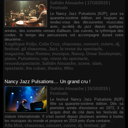
Safidin Alouache | 17/10/2019
|
Festivals
Le Nancy Jazz Pulsations (NJP), pour sa
quarante-sixième édition, est toujours au
rendez-vous des découvertes musicales
avec, au-delà du jazz depuis quelques
années, des sonorités venues d'ailleurs. Les cuivres, la rythmique des
cordes, le tempo des percussions ont accompagné durant notre
deuxième...
Angélique Kidjo
,
Celia Cruz
,
chauveau
,
concert
,
cuivre
,
dj
,
festival
,
gil chauveau
,
Jazz
,
la revue du spectacle
,
magazine
,
Max Romeo
,
musique
,
Nancy
,
Omar Souleyman
,
piano
,
Pulsations
,
rap
,
revue du spectacle
,
revueduspectacle
,
Safidin Alouache
,
scene
,
slam
,
spectacle
,
the cuban
,
theatre
,
Who
Nancy Jazz Pulsations… Un grand cru !
Safidin Alouache | 15/10/2019
|
Festivals
Le festival Nancy Jazz Pulsations (NJP)
fête sa quarante-sixième édition. Dès sa
première année d'existence en 1973, il a
acquis droit de cité dans les festivals de
stature internationale. Il s'est ouvert depuis plusieurs années à toutes
les musiques du monde et propose en 2019 près d'une centaine...
Alfa Mist
,
chauveau
,
concert
,
cuivre
,
dj
,
festival
,
gil