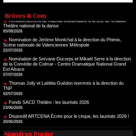
Théâtre national de la danse
05/08/2026
Brèves & Com
Nomination de Jérôme Montchal à la direction du Phénix,
Scène nationale de Valenciennes Métropole
22/07/2026
Nomination de Servane Ducorps et Mikaël Serre à la direction
de la Comédie de Colmar - Centre Dramatique National Grand
Est Alsace
07/07/2026
Thomas Jolly et Laëtitia Guédon nommés à la direction du
TNP
02/07/2026
Fonds SACD Théâtre : les lauréats 2026
23/06/2026
Dispositif ARTCENA Écrire pour le cirque, les lauréats 2026 !
20/06/2026
Le palmarès des prix SACD 2026
18/06/2026
Les 10 lauréats du Fonds Grandes Formes Théâtre 2026
SACD
13/06/2026
Numéros Papier