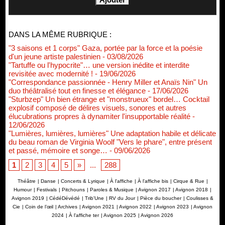
DANS LA MÊME RUBRIQUE :
"3 saisons et 1 corps" Gaza, portée par la force et la poésie
d'un jeune artiste palestinien
- 03/08/2026
"Tartuffe ou l'hypocrite"… une version inédite et interdite
revisitée avec modernité !
- 19/06/2026
"Correspondance passionnée - Henry Miller et Anaïs Nin" Un
duo théâtralisé tout en finesse et élégance
- 17/06/2026
"Sturbzep" Un bien étrange et "monstrueux" bordel… Cocktail
explosif composé de délires visuels, sonores et autres
élucubrations propres à dynamiter l'insupportable réalité
-
12/06/2026
"Lumières, lumières, lumières" Une adaptation habile et délicate
du beau roman de Virginia Woolf "Vers le phare", entre présent
et passé, mémoire et songe…
- 09/06/2026
1
2
3
4
5
»
...
288
Théâtre
|
Danse
|
Concerts & Lyrique
|
À l'affiche
|
À l'affiche bis
|
Cirque & Rue
|
Humour
|
Festivals
|
Pitchouns
|
Paroles & Musique
|
Avignon 2017
|
Avignon 2018
|
Avignon 2019
|
CédéDévédé
|
Trib'Une
|
RV du Jour
|
Pièce du boucher
|
Coulisses &
Cie
|
Coin de l’œil
|
Archives
|
Avignon 2021
|
Avignon 2022
|
Avignon 2023
|
Avignon
2024
|
À l'affiche ter
|
Avignon 2025
|
Avignon 2026
Renouvellement de Rachid Ouramdane à la tête de Chaillot-