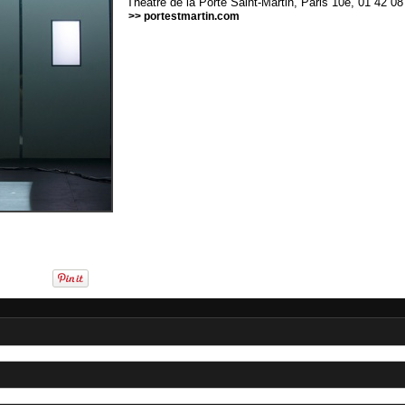
Théâtre de la Porte Saint-Martin, Paris 10e, 01 42 08
>> portestmartin.com