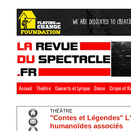
Accueil
Théâtre
Concerts et Lyrique
Danse
Cirque et R
Accueil
>
Théâtre
THÉÂTRE
"Contes et Légendes" L'
humanoïdes associés