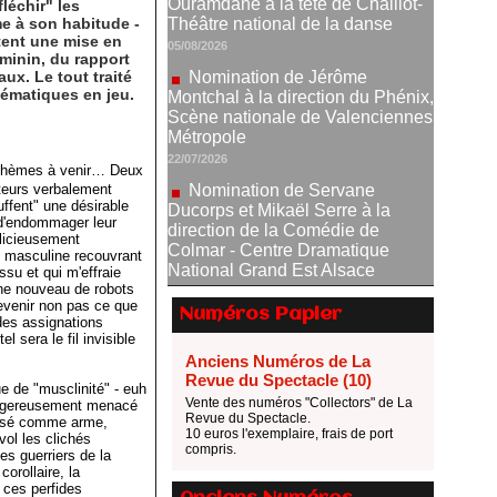
léchir" les
Montchal à la direction du Phénix,
e à son habitude -
Scène nationale de Valenciennes
ntent une mise en
Métropole
minin, du rapport
22/07/2026
ux. Le tout traité
hématiques en jeu.
Nomination de Servane
Ducorps et Mikaël Serre à la
direction de la Comédie de
Colmar - Centre Dramatique
s thèmes à venir… Deux
National Grand Est Alsace
ateurs verbalement
ffent" une désirable
07/07/2026
e d'endommager leur
Thomas Jolly et Laëtitia
élicieusement
se masculine recouvrant
Guédon nommés à la direction du
ssu et qui m'effraie
TNP
ne nouveau de robots
02/07/2026
Devenir non pas ce que
Numéros Papier
 des assignations
Fonds SACD Théâtre : les
l sera le fil invisible
lauréats 2026
Anciens Numéros de La
23/06/2026
Revue du Spectacle (10)
ue de "musclinité" - euh
Dispositif ARTCENA Écrire
Vente des numéros "Collectors" de La
 dangereusement menacé
Revue du Spectacle.
lisé comme arme,
pour le cirque, les lauréats 2026 !
10 euros l'exemplaire, frais de port
vol les clichés
20/06/2026
compris.
es guerriers de la
orollaire, la
Le palmarès des prix SACD
 ces perfides
2026