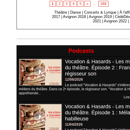
1
2
3
4
5
»
...
288
Théâtre
|
Danse
|
Concerts & Lyrique
|
À l'af
2017
|
Avignon 2018
|
Avignon 2019
|
CédéDév
2021
|
Avignon 2022
|
Podcasts
Vocation & Hasards - Les m
du théâtre. Épisode 2 : Fran
régisseur son
12/06/2026
Le podcast "Vocation & Hasards" s'intére
métiers du théâtre. Dans ce 2ᵉ épisode, le régisseur son. "Vocation & 
appréhende...
Lire
Vocation & Hasards - Les m
du théâtre. Épisode 1 : Méla
habilleuse
11/04/2026