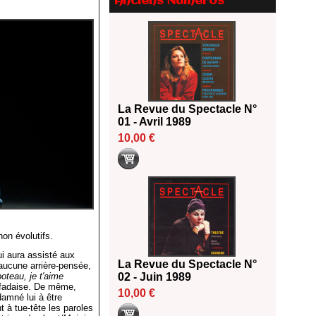
Anciens Numéros
18/06/2026
Les 10 lauréats du Fonds
Grandes Formes Théâtre 2026
SACD
13/06/2026
Nomination de Nathalie
Garraud et Olivier Saccomano à
La Revue du Spectacle N°
la direction du Théâtre de
01 - Avril 1989
Gennevilliers - CDN
10,00 €
13/06/2026
Dispositif SACD Auteurs
d'espaces : les lauréats 2026
18/03/2026
on évolutifs.
ui aura assisté aux
La Revue du Spectacle N°
 aucune arrière-pensée,
oteau, je t'aime
02 - Juin 1989
e fadaise. De même,
10,00 €
damné lui à être
à tue-tête les paroles