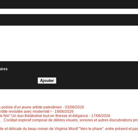
aires
a poésie d'un jeune artiste palestinien
- 03/08/2026
erdite revisitée avec modernité !
- 19/06/2026
 Nin" Un duo théâtralisé tout en finesse et élégance
- 17/06/2026
 Cocktail explosif composé de délires visuels, sonores et autres élucubrations pr
le et délicate du beau roman de Virginia Woolf "Vers le phare", entre présent et 