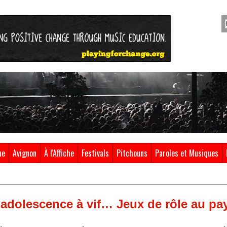
ue
Avignon
À l'Affiche
Festivals
Pitchouns
Paroles et Musiques
adolescence à vif… Jeux de rôle au pa