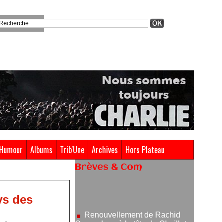
Humour
Albums
Trib'Une
Archives
Hors Plateau
Brèves & Com
Renouvellement de Rachid
Ouramdane à la tête de Chaillot-
Théâtre national de la danse
ys des
05/08/2026
Nomination de Jérôme