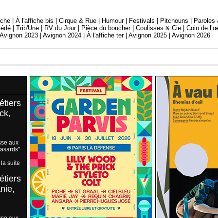
fiche
|
À l'affiche bis
|
Cirque & Rue
|
Humour
|
Festivals
|
Pitchouns
|
Paroles
édé
|
Trib'Une
|
RV du Jour
|
Pièce du boucher
|
Coulisses & Cie
|
Coin de l’œ
Avignon 2023
|
Avignon 2024
|
À l'affiche ter
|
Avignon 2025
|
Avignon 2026
étiers
ck,
sse aux
Hasards"
 la suite
étiers
nie,