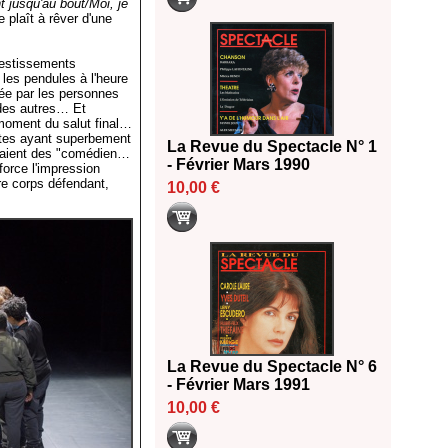
 jusqu'au bout/Moi, je
e plaît à rêver d'une
vestissements
 les pendules à l'heure
rée par les personnes
t des autres… Et
 moment du salut final…
istes ayant superbement
La Revue du Spectacle N° 1
étaient des "comédien…
- Février Mars 1990
nforce l'impression
re corps défendant,
10,00 €
La Revue du Spectacle N° 6
- Février Mars 1991
10,00 €