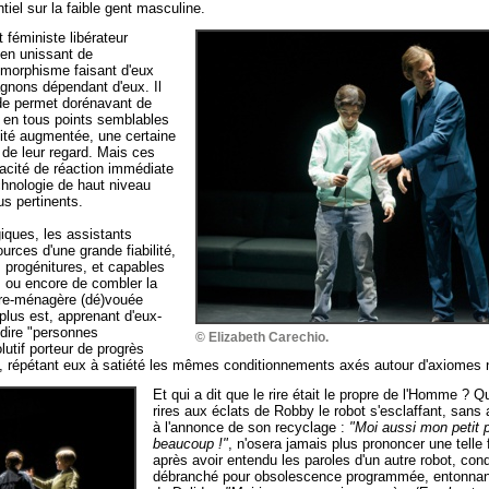
el sur la faible gent masculine.
 féministe libérateur
lien unissant de
morphisme faisant d'eux
gnons dépendant d'eux. Il
ïde permet dorénavant de
s en tous points semblables
nité augmentée, une certaine
 de leur regard. Mais ces
pacité de réaction immédiate
chnologie de haut niveau
s pertinents.
iques, les assistants
rces d'une grande fiabilité,
 progénitures, et capables
 ou encore de combler la
ère-ménagère (dé)vouée
lus est, apprenant d'eux-
dire "personnes
© Elizabeth Carechio.
lutif porteur de progrès
, répétant eux à satiété les mêmes conditionnements axés autour d'axiomes n
Et qui a dit que le rire était le propre de l'Homme ? Q
rires aux éclats de Robby le robot s'esclaffant, sans
à l'annonce de son recyclage :
"Moi aussi mon petit p
beaucoup !"
, n'osera jamais plus prononcer une tell
après avoir entendu les paroles d'un autre robot, con
débranché pour obsolescence programmée, entonnant 