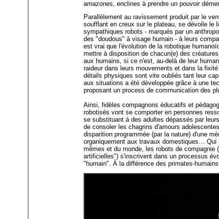
amazones, enclines à prendre un pouvoir démenti
Parallèlement au ravissement produit par le vent
soufflant en creux sur le plateau, se dévoile le 
sympathiques robots - marqués par un anthropo
des "doudous" à visage humain - à leurs compa
est vrai que l'évolution de la robotique humano
mettre à disposition de chacun(e) des créature
aux humains, si ce n'est, au-delà de leur huma
raideur dans leurs mouvements et dans la fixité
détails physiques sont vite oubliés tant leur ca
aux situations a été développée grâce à une te
proposant un process de communication des plu
Ainsi, fidèles compagnons éducatifs et pédagog
robotisés vont se comporter en personnes ressou
se substituant à des adultes dépassés par leurs
de consoler les chagrins d'amours adolescentes
disparition programmée (par la nature) d'une m
organiquement aux travaux domestiques… Qui p
mêmes et du monde, les robots de compagnie (
artificielles") s'inscrivent dans un processus évo
"humain". À la différence des primates-humains