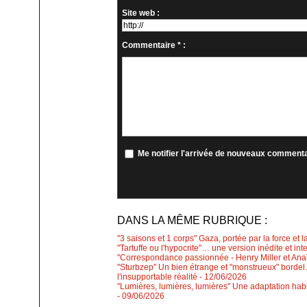
Site web :
Commentaire * :
Me notifier l'arrivée de nouveaux comment
DANS LA MÊME RUBRIQUE :
"3 saisons et 1 corps" Gaza, portée par la force et l
"Tartuffe ou l'hypocrite"… une version inédite et int
"Correspondance passionnée - Henry Miller et Anaïs
"Sturbzep" Un bien étrange et "monstrueux" bordel…
l'insupportable réalité
- 12/06/2026
"Lumières, lumières, lumières" Une adaptation habi
- 09/06/2026