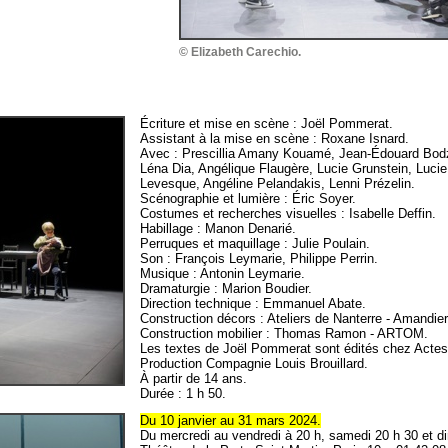
© Elizabeth Carechio.
Écriture et mise en scène : Joël Pommerat.
Assistant à la mise en scène : Roxane Isnard.
Avec : Prescillia Amany Kouamé, Jean-Édouard Bodz
Léna Dia, Angélique Flaugère, Lucie Grunstein, Luci
Levesque, Angéline Pelandakis, Lenni Prézelin.
Scénographie et lumière : Éric Soyer.
Costumes et recherches visuelles : Isabelle Deffin.
Habillage : Manon Denarié.
Perruques et maquillage : Julie Poulain.
Son : François Leymarie, Philippe Perrin.
Musique : Antonin Leymarie.
Dramaturgie : Marion Boudier.
Direction technique : Emmanuel Abate.
Construction décors : Ateliers de Nanterre - Amandier
Construction mobilier : Thomas Ramon - ARTOM.
Les textes de Joël Pommerat sont édités chez Actes
Production Compagnie Louis Brouillard.
À partir de 14 ans.
Durée : 1 h 50.
Du 10 janvier au 31 mars 2024.
Du mercredi au vendredi à 20 h, samedi 20 h 30 et d