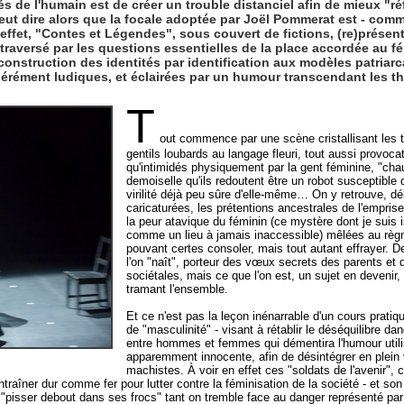
s de l'humain est de créer un trouble distanciel afin de mieux "réf
t dire alors que la focale adoptée par Joël Pommerat est - comm
n effet, "Contes et Légendes", sous couvert de fictions, (re)prése
raversé par les questions essentielles de la place accordée au fé
construction des identités par identification aux modèles patriarca
érément ludiques, et éclairées par un humour transcendant les t
T
out commence par une scène cristallisant le
gentils loubards au langage fleuri, tout aussi provoc
qu'intimidés physiquement par la gent féminine, "chau
demoiselle qu'ils redoutent être un robot susceptibl
virilité déjà peu sûre d'elle-même… On y retrouve, d
caricaturées, les prétentions ancestrales de l'empri
la peur atavique du féminin (ce mystère dont je suis i
comme un lieu à jamais inaccessible) mêlées au règ
pouvant certes consoler, mais tout autant effrayer. 
l'on "naît", porteur des vœux secrets des parents et
sociétales, mais ce que l'on est, un sujet en devenir, te
tramant l'ensemble.
Et ce n'est pas la leçon inénarrable d'un cours pratiq
de "masculinité" - visant à rétablir le déséquilibre
entre hommes et femmes qui démentira l'humour uti
apparemment innocente, afin de désintégrer en plein 
machistes. À voir en effet ces "soldats de l'avenir", c
raîner dur comme fer pour lutter contre la féminisation de la société - et son c
e "pisser debout dans ses frocs" tant on tremble face au danger représenté par