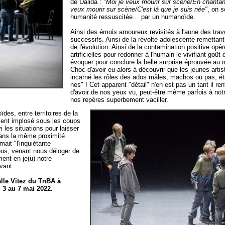
de Dalida :
"Moi je veux mourir sur scène/En chantant
veux mourir sur scène/C'est là que je suis née"
, on s
humanité ressuscitée… par un humanoïde.
Ainsi des émois amoureux revisités à l'aune des tra
successifs. Ainsi de la révolte adolescente remettant
de l'évolution. Ainsi de la contamination positive opé
artificielles pour redonner à l'humain le vivifiant goû
évoquer pour conclure la belle surprise éprouvée au
Choc d'avoir eu alors à découvrir que les jeunes art
incarné les rôles des ados mâles, machos ou pas, 
nes" ! Cet apparent "détail" n'en est pas un tant il re
d'avoir de nos yeux vu, peut-être même parfois à not
nos repères superbement vaciller.
des, entre territoires de la
ement implosé sous les coups
i les situations pour laisser
ans la même proximité
it "l'inquiétante
 nous, venant nous déloger de
ent en je(u) notre
tivant…
lle Vitez du TnBA à
 3 au 7 mai 2022.