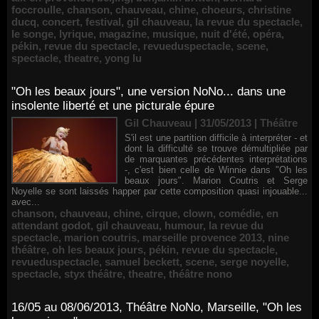
foccroulle
,
chanson
,
chauveau
,
chine
,
choeurs
,
christine
ducq
,
concert
,
festival
,
gil chauveau
,
la revue du spectacle
,
le songe
,
lyrique
,
magazine
,
musique
,
nuit d'été
,
opéra
,
pékin
,
revue du spectacle
,
revueduspectacle
,
scene
,
spectacle
,
theatre
,
yong lu
"Oh les beaux jours", une version NoNo... dans une
insolente liberté et une picturale épure
Gil Chauveau | 31/05/2013
|
Théâtre
S'il est une partition difficile à interpréter - et
dont la difficulté se trouve démultipliée par
de marquantes précédentes interprétations
-, c'est bien celle de Winnie dans "Oh les
beaux jours". Marion Coutris et Serge
Noyelle se sont laissés happer par cette composition quasi injouable...
avec...
chanson
,
chauveau
,
chine
,
cirque
,
clown
,
comédie
,
en
attendant godot
,
gil chauveau
,
humour
,
la revue du
spectacle
,
marion coutris
,
marseille provence 2013
,
nine
théâtre
,
oh les beaux jours
,
pékin
,
revue du spectacle
,
revueduspectacle
,
samuel beckett
,
scene
,
serge noyelle
,
spectacle
,
styx théâtre
,
theatre
,
théâtre nono
16/05 au 08/06/2013, Théâtre NoNo, Marseille, "Oh les