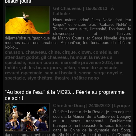
beaux jours"
Gil Chauveau | 15/05/2013
|
À
l'affiche
Nous avions adoré "Les NoNo font leur
Cirque" et encore plus "Cabaret NoNo"...
Toute la sensualité, l'intensité, l'onirisme, le
clownesque et l'univers
déjanté/pictural/graphique de Marion Coutris et Serge Noyelle étaient
résumés dans ces créations. Aujourd'hui, les fondateurs du Théâtre
NoNo...
chanson
,
chauveau
,
chine
,
cirque
,
clown
,
comédie
,
en
attendant godot
,
gil chauveau
,
humour
,
la revue du
spectacle
,
marion coutris
,
marseille provence 2013
,
nine
théâtre
,
oh les beaux jours
,
pékin
,
revue du spectacle
,
revueduspectacle
,
samuel beckett
,
scene
,
serge noyelle
,
spectacle
,
styx théâtre
,
theatre
,
théâtre nono
"Au bord de l’eau" à la MC93... Féerie au programme
ce soir !
Christine Ducq | 24/05/2012
|
Lyrique
Ô fidèle Lecteur de la Revue, je t’en adjure :
cours à la Maison de la Culture de Bobigny
et tu seras transporté. Doublement
transporté : enthousiaste, tu seras téléporté
dans la Chine de la dynastie des Song,
dans le roman mythique de Shi Nai-An "Au bord de l’eau" ("Shuihu