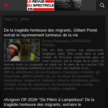
Tags (7) : pékin
De la tragédie honteuse des migrants, Gilbert Ponté
extrait le rayonnement lumineux de la vie
Bruno Fougniès | 05/11/2018
|
Théâtre
Elle est frêle comme une adolescente,
longiligne, belle. Elle surgit dans la salle
voûtée de l'Essaïon transformée pour un
court moment, par la magie de la vidéo, en
horizon marin où resplendit un soleil sur le point de se coucher. Elle
porte un bandeau d'athlétisme sur le front, des baskets et un...
200 m
,
athlétisme
,
bruno fougnies
,
chauveau
,
essaïon
,
gil
chauveau
,
gilbert ponté
,
jeu
,
jo
,
la revue du spectacle
,
lampedusa
,
magazine
,
malyka r johany
,
olympique
,
pékin
,
réfugié
,
revue du spectacle
,
revueduspectacle
,
samia
,
scene
,
somalie
,
spectacle
,
theatre
,
tragédie
•Avignon Off 2018• "De Pékin à Lampedusa" De la
tragédie honteuse des migrants, extraire le