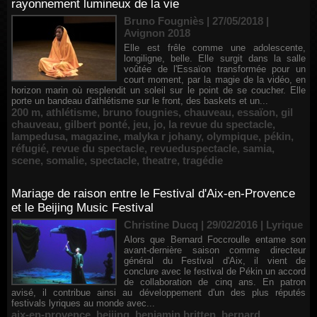
rayonnement lumineux de la vie
Bruno Fougniès | 27/05/2018
|
Avignon 2018
Elle est frêle comme une adolescente,
longiligne, belle. Elle surgit dans la salle
voûtée de l'Essaïon transformée pour un
court moment, par la magie de la vidéo, en
horizon marin où resplendit un soleil sur le point de se coucher. Elle
porte un bandeau d'athlétisme sur le front, des baskets et un...
200 m
,
athlétisme
,
bruno fougnies
,
chauveau
,
essaïon
,
gil
chauveau
,
gilbert ponté
,
jeu
,
jo
,
la revue du spectacle
,
lampedusa
,
magazine
,
malyka r johany
,
olympique
,
pékin
,
réfugié
,
revue du spectacle
,
revueduspectacle
,
samia
,
scene
,
somalie
,
spectacle
,
theatre
,
tragédie
Mariage de raison entre le Festival d'Aix-en-Provence
et le Beijing Music Festival
Christine Ducq | 29/02/2016
|
Lyrique
Alors que Bernard Foccroulle entame son
avant-dernière saison comme directeur
général du Festival d'Aix, il vient de
conclure avec le festival de Pékin un accord
de collaboration de cinq ans. En patron
avisé, il contribue ainsi au développement d'un des plus réputés
festivals lyriques au monde avec...
aix-en-provence
,
beijing
,
benjamin britten
,
bernard