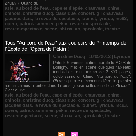
Zhuan"). Quand tu...
asie
,
au bord de l'eau
,
cape et d'épée
,
chauveau
,
chine
,
chinois
,
christine ducq
,
classique
,
concert
,
gil chauveau
,
jacques dars
,
la revue du spectacle
,
louinet
,
lyrique
,
mc93
,
opéra
,
patrick sommier
,
pékin
,
revue du spectacle
,
revueduspectacle
,
scene
,
shi nai-an
,
spectacle
,
theatre
Tous "Au bord de l'eau" aux couleurs du Printemps de
l’École de l'Opéra de Pékin !
Christine Ducq | 18/05/2012
|
Lyrique
Patrick Sommier, le directeur de la MC93 de
Bobigny, met en scène quelques tableaux
inoubliables d’un roman de 2 300 pages,
célébrissime en Chine, "Au bord de l’eau".
Œuvre qui a eu l’honneur d’être le premier
roman chinois à entrer dans la prestigieuse collection de la Pléiade*.
C’est à une...
asie
,
au bord de l'eau
,
cape et d'épée
,
chauveau
,
chine
,
chinois
,
christine ducq
,
classique
,
concert
,
gil chauveau
,
jacques dars
,
la revue du spectacle
,
louinet
,
lyrique
,
mc93
,
opéra
,
patrick sommier
,
pékin
,
revue du spectacle
,
revueduspectacle
,
scene
,
shi nai-an
,
spectacle
,
theatre