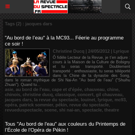
Tags (2) : jacques dars
"Au bord de l’eau" à la MC93... Féerie au programme
ce soir !
Christine Ducq | 24/05/2012
|
Lyrique
Ô fidèle Lecteur de la Revue, je t’en adjure :
cours à la Maison de la Culture de Bobigny
et tu seras transporté. Doublement
transporté : enthousiaste, tu seras téléporté
dans la Chine de la dynastie des Song,
dans le roman mythique de Shi Nai-An "Au bord de l’eau" ("Shuihu
Zhuan"). Quand tu...
asie
,
au bord de l'eau
,
cape et d'épée
,
chauveau
,
chine
,
chinois
,
christine ducq
,
classique
,
concert
,
gil chauveau
,
jacques dars
,
la revue du spectacle
,
louinet
,
lyrique
,
mc93
,
opéra
,
patrick sommier
,
pékin
,
revue du spectacle
,
revueduspectacle
,
scene
,
shi nai-an
,
spectacle
,
theatre
Tous "Au bord de l'eau" aux couleurs du Printemps de
l’École de l'Opéra de Pékin !