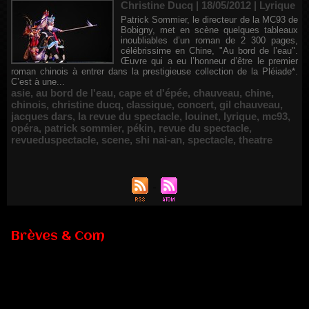
Christine Ducq | 18/05/2012
|
Lyrique
Patrick Sommier, le directeur de la MC93 de
Bobigny, met en scène quelques tableaux
inoubliables d’un roman de 2 300 pages,
célébrissime en Chine, "Au bord de l’eau".
Œuvre qui a eu l’honneur d’être le premier
roman chinois à entrer dans la prestigieuse collection de la Pléiade*.
C’est à une...
asie
,
au bord de l'eau
,
cape et d'épée
,
chauveau
,
chine
,
chinois
,
christine ducq
,
classique
,
concert
,
gil chauveau
,
jacques dars
,
la revue du spectacle
,
louinet
,
lyrique
,
mc93
,
opéra
,
patrick sommier
,
pékin
,
revue du spectacle
,
revueduspectacle
,
scene
,
shi nai-an
,
spectacle
,
theatre
Brèves & Com
Renouvellement de Rachid Ouramdane à la tête de Chaillot-
Théâtre national de la danse