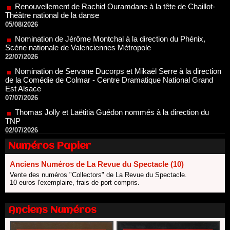
05/08/2026
Nomination de Jérôme Montchal à la direction du Phénix,
Scène nationale de Valenciennes Métropole
22/07/2026
Nomination de Servane Ducorps et Mikaël Serre à la direction
de la Comédie de Colmar - Centre Dramatique National Grand
Est Alsace
07/07/2026
Thomas Jolly et Laëtitia Guédon nommés à la direction du
TNP
02/07/2026
Fonds SACD Théâtre : les lauréats 2026
23/06/2026
Numéros Papier
Dispositif ARTCENA Écrire pour le cirque, les lauréats 2026 !
20/06/2026
Anciens Numéros de La Revue du Spectacle (10)
Le palmarès des prix SACD 2026
Vente des numéros "Collectors" de La Revue du Spectacle.
18/06/2026
10 euros l'exemplaire, frais de port compris.
Les 10 lauréats du Fonds Grandes Formes Théâtre 2026
SACD
Anciens Numéros
13/06/2026
Nomination de Nathalie Garraud et Olivier Saccomano à la