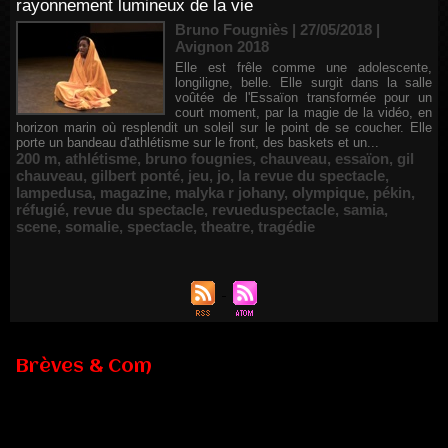
rayonnement lumineux de la vie
Bruno Fougniès | 27/05/2018
|
Avignon 2018
Elle est frêle comme une adolescente,
longiligne, belle. Elle surgit dans la salle
voûtée de l'Essaïon transformée pour un
court moment, par la magie de la vidéo, en
horizon marin où resplendit un soleil sur le point de se coucher. Elle
porte un bandeau d'athlétisme sur le front, des baskets et un...
200 m
,
athlétisme
,
bruno fougnies
,
chauveau
,
essaïon
,
gil
chauveau
,
gilbert ponté
,
jeu
,
jo
,
la revue du spectacle
,
lampedusa
,
magazine
,
malyka r johany
,
olympique
,
pékin
,
réfugié
,
revue du spectacle
,
revueduspectacle
,
samia
,
scene
,
somalie
,
spectacle
,
theatre
,
tragédie
Brèves & Com
Renouvellement de Rachid Ouramdane à la tête de Chaillot-
Théâtre national de la danse