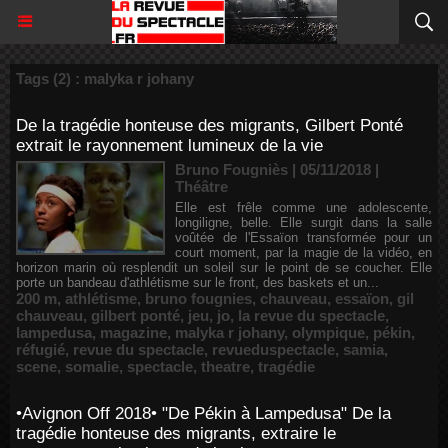
Tags (2) : malyka r johany
De la tragédie honteuse des migrants, Gilbert Ponté
extrait le rayonnement lumineux de la vie
Bruno Fougniès | 05/11/2018
|
Théâtre
Elle est frêle comme une adolescente,
longiligne, belle. Elle surgit dans la salle
voûtée de l'Essaïon transformée pour un
court moment, par la magie de la vidéo, en
horizon marin où resplendit un soleil sur le point de se coucher. Elle
porte un bandeau d'athlétisme sur le front, des baskets et un...
200 m
,
athlétisme
,
bruno fougnies
,
chauveau
,
essaïon
,
gil
chauveau
,
gilbert ponté
,
jeu
,
jo
,
la revue du spectacle
,
lampedusa
,
magazine
,
malyka r johany
,
olympique
,
pékin
,
réfugié
,
revue du spectacle
,
revueduspectacle
,
samia
,
scene
,
somalie
,
spectacle
,
theatre
,
tragédie
•Avignon Off 2018• "De Pékin à Lampedusa" De la
tragédie honteuse des migrants, extraire le