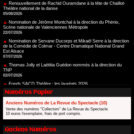
05/08/2026
Nomination de Jérôme Montchal à la direction du Phénix,
Scène nationale de Valenciennes Métropole
22/07/2026
Nomination de Servane Ducorps et Mikaël Serre à la direction
de la Comédie de Colmar - Centre Dramatique National Grand
Est Alsace
07/07/2026
Thomas Jolly et Laëtitia Guédon nommés à la direction du
TNP
02/07/2026
Fonds SACD Théâtre : les lauréats 2026
23/06/2026
Dispositif ARTCENA Écrire pour le cirque, les lauréats 2026 !
20/06/2026
Numéros Papier
Le palmarès des prix SACD 2026
Anciens Numéros de La Revue du Spectacle (10)
18/06/2026
Vente des numéros "Collectors" de La Revue du Spectacle.
Les 10 lauréats du Fonds Grandes Formes Théâtre 2026
10 euros l'exemplaire, frais de port compris.
SACD
13/06/2026
Anciens Numéros
Nomination de Nathalie Garraud et Olivier Saccomano à la