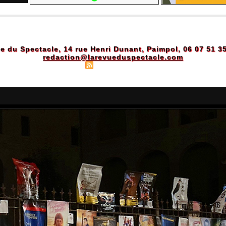
e du Spectacle, 14 rue Henri Dunant, Paimpol, 06 07 51 3
redaction@larevueduspectacle.com
Plan du site
|
Syndication
|
Powered by WM