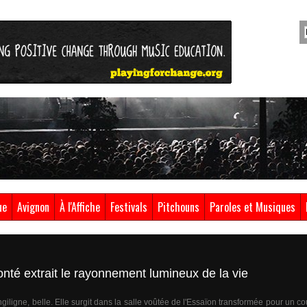
ue
Avignon
À l'Affiche
Festivals
Pitchouns
Paroles et Musiques
onté extrait le rayonnement lumineux de la vie
giligne, belle. Elle surgit dans la salle voûtée de l'Essaïon transformée pour un c