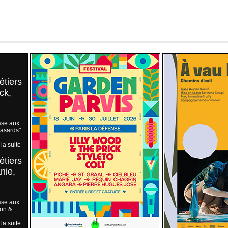
étiers
ck,
sse aux
Hasards"
 la suite
étiers
nie,
sse aux
ion &
 la suite