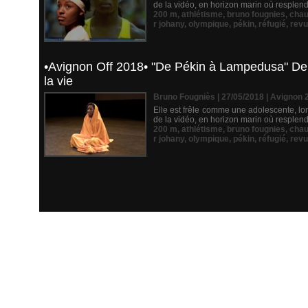
de la vidéo, en horizon marin où resplendit
200 m
,
athlétisme
,
bruno fougnies
,
cha
r johany
,
olympique
,
pékin
,
réfugié
,
revu
•Avignon Off 2018• "De Pékin à Lampedusa" De l
la vie
Bruno Fougniès | 27/05/2018
|
Avignon 
Elle est frêle comme une adolescente, lon
de la vidéo, en horizon marin où resplendit
200 m
,
athlétisme
,
bruno fougnies
,
cha
r johany
,
olympique
,
pékin
,
réfugié
,
revu