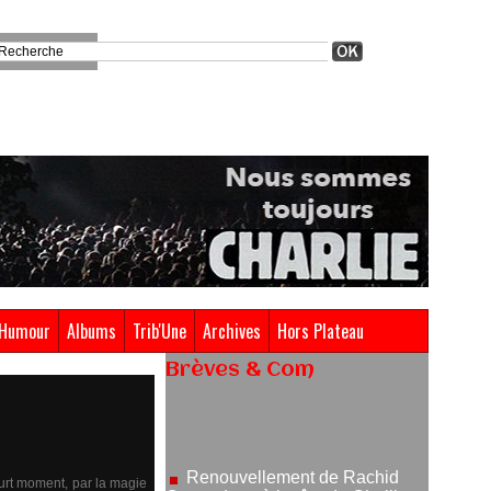
Humour
Albums
Trib'Une
Archives
Hors Plateau
Brèves & Com
Renouvellement de Rachid
Ouramdane à la tête de Chaillot-
Théâtre national de la danse
05/08/2026
ourt moment, par la magie