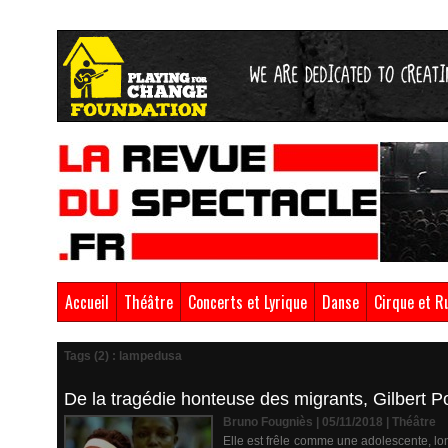
Accueil
Théâtre
Concerts et Lyrique
Danse
Cirque et R
Tags (2) : lampedusa
De la tragédie honteuse des migrants, Gilbert P
Bruno Fougniès | 05/11/2018
|
Théâtre
Elle est frêle comme une adolescente, lon