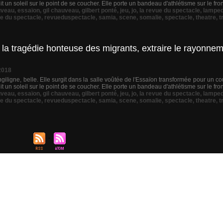
 un soleil sur le point de se coucher. Elle porte un bandeau d'athlétisme sur le fron
uveau
,
essaïon
,
gil chauveau
,
gilbert ponté
,
jeu
,
jo
,
la revue du spectacle
,
lampe
e du spectacle
,
revueduspectacle
,
samia
,
scene
,
somalie
,
spectacle
,
theatre
,
t
a tragédie honteuse des migrants, extraire le rayonne
2018
giligne, belle. Elle surgit dans la salle voûtée de l'Essaïon transformée pour un c
 un soleil sur le point de se coucher. Elle porte un bandeau d'athlétisme sur le fron
uveau
,
essaïon
,
gil chauveau
,
gilbert ponté
,
jeu
,
jo
,
la revue du spectacle
,
lampe
e du spectacle
,
revueduspectacle
,
samia
,
scene
,
somalie
,
spectacle
,
theatre
,
t