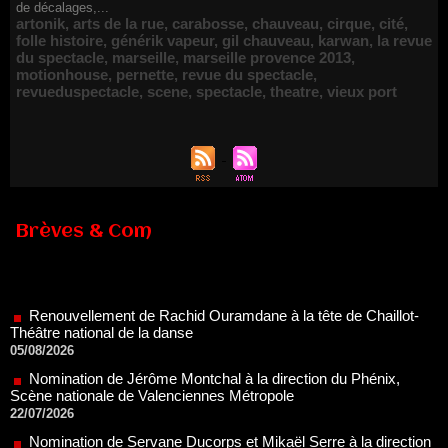
de décalages,...
artonik
,
arts de la rue
,
carabosse
,
chauveau
,
cirque
,
cité
,
folle histoire
,
générik vapeur
,
gil chauveau
,
karwan
,
la revue
du spectacle
,
marseille
,
marseille provence 2013
,
motionhouse
,
pernette
,
revue du spectacle
,
revueduspectacle
,
scene
,
spectacle
,
theatre
,
vieux port
Brèves & Com
Renouvellement de Rachid Ouramdane à la tête de Chaillot-
Théâtre national de la danse
05/08/2026
Nomination de Jérôme Montchal à la direction du Phénix,
Scène nationale de Valenciennes Métropole
22/07/2026
Nomination de Servane Ducorps et Mikaël Serre à la direction
de la Comédie de Colmar - Centre Dramatique National Grand
Est Alsace