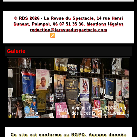
© RDS 2026 - La Revue du Spectacle, 14 rue Henri
Dunant, Paimpol, 06 07 51 35 36.
Mentions légales
redaction@larevueduspectacle.com
|
|
Plan du site
Syndication
Powered by WM
Galerie
Avignon Festival 2024 - rue
des Lices © Gil Chauveau.
Ce site est conforme au RGPD. Aucune donnée