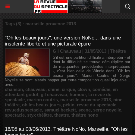
Tags (3) : marseille provence 2013
"Oh les beaux jours", une version NoNo... dans une
insolente liberté et une picturale épure
Gil Chauveau | 31/05/2013
|
Théâtre
S'il est une partition difficile à interpréter - et
dont la difficulté se trouve démultipliée par
de marquantes précédentes interprétations
-, c'est bien celle de Winnie dans "Oh les
beaux jours". Marion Coutris et Serge
Noyelle se sont laissés happer par cette composition quasi injouable...
avec...
chanson
,
chauveau
,
chine
,
cirque
,
clown
,
comédie
,
en
attendant godot
,
gil chauveau
,
humour
,
la revue du
spectacle
,
marion coutris
,
marseille provence 2013
,
nine
théâtre
,
oh les beaux jours
,
pékin
,
revue du spectacle
,
revueduspectacle
,
samuel beckett
,
scene
,
serge noyelle
,
spectacle
,
styx théâtre
,
theatre
,
théâtre nono
16/05 au 08/06/2013, Théâtre NoNo, Marseille, "Oh les