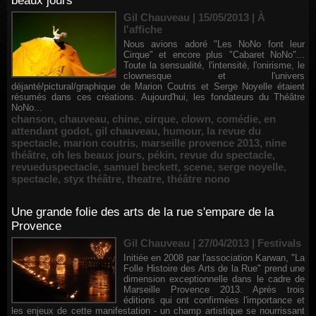
beaux jours"
Gil Chauveau | 15/05/2013
|
À
l'affiche
Nous avions adoré "Les NoNo font leur
Cirque" et encore plus "Cabaret NoNo"...
Toute la sensualité, l'intensité, l'onirisme, le
clownesque et l'univers
déjanté/pictural/graphique de Marion Coutris et Serge Noyelle étaient
résumés dans ces créations. Aujourd'hui, les fondateurs du Théâtre
NoNo...
chanson
,
chauveau
,
chine
,
cirque
,
clown
,
comédie
,
en
attendant godot
,
gil chauveau
,
humour
,
la revue du
spectacle
,
marion coutris
,
marseille provence 2013
,
nine
théâtre
,
oh les beaux jours
,
pékin
,
revue du spectacle
,
revueduspectacle
,
samuel beckett
,
scene
,
serge noyelle
,
spectacle
,
styx théâtre
,
theatre
,
théâtre nono
Une grande folie des arts de la rue s'empare de la
Provence
Gil Chauveau | 27/04/2013
|
Festivals
Initiée en 2008 par l'association Karwan, "La
Folle Histoire des Arts de la Rue" prend une
dimension exceptionnelle dans le cadre de
Marseille Provence 2013. Après trois
éditions qui ont confirmées l'importance et
les enjeux de cette manifestation - un champ artistique se nourrissant