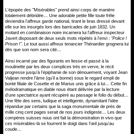
L'épopée des "Misérables" prend ainsi corps de manière
totalement débridée… Une adorable petite fille toute frêle
deviendra l'affreux garde national, tirant le bras dressé devant
elle sur les insurgés lors des barricades de juin 1832. Un
motard en combinaison noire incarnera lui l'affreux inspecteur
Javert disposant de deux seuls mots répétés à l'envi :
"Police !
Prison !"
. Le tout aussi affreux tenancier Thénardier grognera lui
dès que son nom sera cité…
Ainsi incarné par des figurants en liesse et passé à la
moulinette par les deux complices très en verve, le récit
progresse jusqu'à l'épiphanie de son dénouement, voyant Jean
Valjean rendre l'âme (qu'il a bonne) sous le regard empli de
bonté filiale de Cosette et de Marius unis grâce à lui… Cette fin
mélodramatique en diable nous étant délivrée par la lecture
d'une spectatrice ayant récupéré au passage le folio du début…
Une fête des sens, ludique et intelligente, dynamitant l'idée
répandue par certains que la saga monumentale de près de
mille cinq cent pages serait de nos jours indigeste… Les deux
compères suisses nous ont fait la démonstration in vivo que
ces misérables-là se fourrent le doigt dans l'œil jusqu'au
coude…