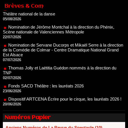
Scène nationale de Valenciennes Métropole
Brèves & Com
22/07/2026
Nomination de Servane Ducorps et Mikaël Serre à la direction
de la Comédie de Colmar - Centre Dramatique National Grand
Est Alsace
07/07/2026
Thomas Jolly et Laëtitia Guédon nommés à la direction du
TNP
02/07/2026
Fonds SACD Théâtre : les lauréats 2026
23/06/2026
Dispositif ARTCENA Écrire pour le cirque, les lauréats 2026 !
20/06/2026
Le palmarès des prix SACD 2026
18/06/2026
Les 10 lauréats du Fonds Grandes Formes Théâtre 2026
SACD
13/06/2026
Nomination de Nathalie Garraud et Olivier Saccomano à la
Numéros Papier
direction du Théâtre de Gennevilliers - CDN
13/06/2026
Anciens Numéros de La Revue du Spectacle (10)