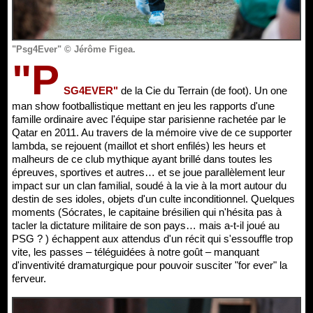
"Psg4Ever" © Jérôme Figea.
"P
SG4EVER"
de la Cie du Terrain (de foot). Un one
man show footballistique mettant en jeu les rapports d'une
famille ordinaire avec l'équipe star parisienne rachetée par le
Qatar en 2011. Au travers de la mémoire vive de ce supporter
lambda, se rejouent (maillot et short enfilés) les heurs et
malheurs de ce club mythique ayant brillé dans toutes les
épreuves, sportives et autres… et se joue parallèlement leur
impact sur un clan familial, soudé à la vie à la mort autour du
destin de ses idoles, objets d'un culte inconditionnel. Quelques
moments (Sócrates, le capitaine brésilien qui n'hésita pas à
tacler la dictature militaire de son pays… mais a-t-il joué au
PSG ? ) échappent aux attendus d'un récit qui s'essouffle trop
vite, les passes – téléguidées à notre goût – manquant
d'inventivité dramaturgique pour pouvoir susciter "for ever" la
ferveur.