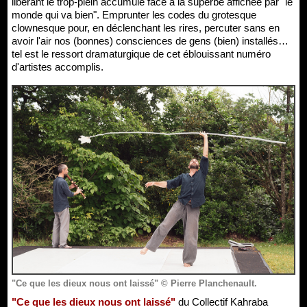
libérant le trop-plein accumulé face à la superbe affichée par "le
monde qui va bien". Emprunter les codes du grotesque
clownesque pour, en déclenchant les rires, percuter sans en
avoir l'air nos (bonnes) consciences de gens (bien) installés…
tel est le ressort dramaturgique de cet éblouissant numéro
d'artistes accomplis.
"Ce que les dieux nous ont laissé" © Pierre Planchenault.
"Ce que les dieux nous ont laissé"
du Collectif Kahraba