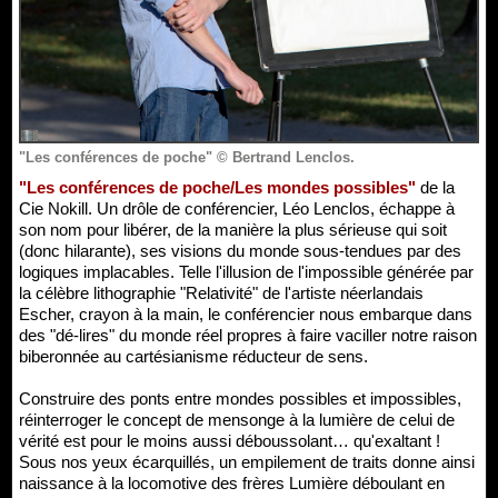
"Les conférences de poche" © Bertrand Lenclos.
"Les conférences de poche/Les mondes possibles"
de la
Cie Nokill. Un drôle de conférencier, Léo Lenclos, échappe à
son nom pour libérer, de la manière la plus sérieuse qui soit
(donc hilarante), ses visions du monde sous-tendues par des
logiques implacables. Telle l'illusion de l'impossible générée par
la célèbre lithographie "Relativité" de l'artiste néerlandais
Escher, crayon à la main, le conférencier nous embarque dans
des "dé-lires" du monde réel propres à faire vaciller notre raison
biberonnée au cartésianisme réducteur de sens.
Construire des ponts entre mondes possibles et impossibles,
réinterroger le concept de mensonge à la lumière de celui de
vérité est pour le moins aussi déboussolant… qu'exaltant !
Sous nos yeux écarquillés, un empilement de traits donne ainsi
naissance à la locomotive des frères Lumière déboulant en