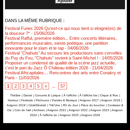
DANS LA MÊME RUBRIQUE :
Festival Furies 2026 Qu'est-ce qui nous tient si éloigné(es) de
la douceur ?*
- 15/06/2026
Festival Raffut, première édition... Entre concerts littéraires,
performances musicales, sieste poétique, une partition
innovante pour le slam et le rap
- 04/06/2026
Festival "Chahuts" Au secours les producteurs sans-cervelles
du Puy du Fou, "Chahuts" revient à Saint-Michel !
- 14/05/2026
Proposer un condensé de qualité de la scène jazz actuelle,
c'est le pari du Jazz Ô Château édition 2026
- 21/04/2026
Festival Africapitales… Rencontres des arts entre Conakry et
Paris
- 11/03/2026
1
2
3
4
5
»
...
57
Théâtre
|
Danse
|
Concerts & Lyrique
|
À l'affiche
|
À l'affiche bis
|
Cirque & Rue
|
Humour
|
Festivals
|
Pitchouns
|
Paroles & Musique
|
Avignon 2017
|
Avignon 2018
|
Avignon 2019
|
CédéDévédé
|
Trib'Une
|
RV du Jour
|
Pièce du boucher
|
Coulisses &
Renouvellement de Rachid Ouramdane à la tête de Chaillot-
Cie
|
Coin de l’œil
|
Archives
|
Avignon 2021
|
Avignon 2022
|
Avignon 2023
|
Avignon
Théâtre national de la danse
2024
|
À l'affiche ter
|
Avignon 2025
|
Avignon 2026
05/08/2026
Nomination de Jérôme Montchal à la direction du Phénix,