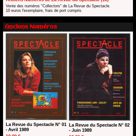
Dispositif SACD Auteurs d'espaces : les lauréats 2026
Vente des numéros "Collectors" de La Revue du Spectacle.
10 euros l'exemplaire, frais de port compris.
18/03/2026
Anciens Numéros
La Revue du Spectacle N° 01
La Revue du Spectacle N° 02
- Avril 1989
- Juin 1989