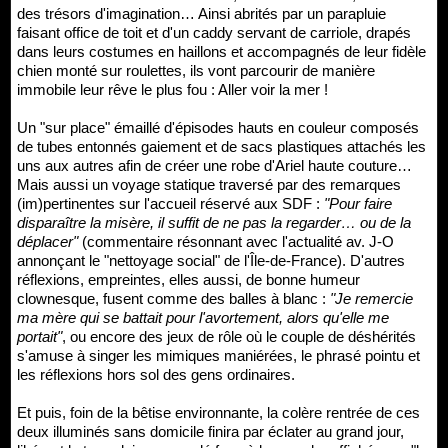
des trésors d'imagination… Ainsi abrités par un parapluie
faisant office de toit et d'un caddy servant de carriole, drapés
dans leurs costumes en haillons et accompagnés de leur fidèle
chien monté sur roulettes, ils vont parcourir de manière
immobile leur rêve le plus fou : Aller voir la mer !
Un "sur place" émaillé d'épisodes hauts en couleur composés
de tubes entonnés gaiement et de sacs plastiques attachés les
uns aux autres afin de créer une robe d'Ariel haute couture…
Mais aussi un voyage statique traversé par des remarques
(im)pertinentes sur l'accueil réservé aux SDF :
"Pour faire
disparaître la misère, il suffit de ne pas la regarder… ou de la
déplacer"
(commentaire résonnant avec l'actualité av. J-O
annonçant le "nettoyage social" de l'Île-de-France). D'autres
réflexions, empreintes, elles aussi, de bonne humeur
clownesque, fusent comme des balles à blanc :
"Je remercie
ma mère qui se battait pour l'avortement, alors qu'elle me
portait"
, ou encore des jeux de rôle où le couple de déshérités
s'amuse à singer les mimiques maniérées, le phrasé pointu et
les réflexions hors sol des gens ordinaires.
Et puis, foin de la bêtise environnante, la colère rentrée de ces
deux illuminés sans domicile finira par éclater au grand jour,