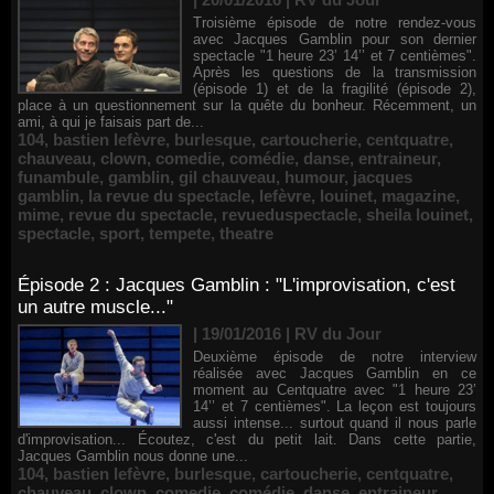
Troisième épisode de notre rendez-vous
avec Jacques Gamblin pour son dernier
spectacle "1 heure 23’ 14’’ et 7 centièmes".
Après les questions de la transmission
(épisode 1) et de la fragilité (épisode 2),
place à un questionnement sur la quête du bonheur. Récemment, un
ami, à qui je faisais part de...
104
,
bastien lefèvre
,
burlesque
,
cartoucherie
,
centquatre
,
chauveau
,
clown
,
comedie
,
comédie
,
danse
,
entraineur
,
funambule
,
gamblin
,
gil chauveau
,
humour
,
jacques
gamblin
,
la revue du spectacle
,
lefèvre
,
louinet
,
magazine
,
mime
,
revue du spectacle
,
revueduspectacle
,
sheila louinet
,
spectacle
,
sport
,
tempete
,
theatre
Épisode 2 : Jacques Gamblin : "L'improvisation, c'est
un autre muscle..."
| 19/01/2016
|
RV du Jour
Deuxième épisode de notre interview
réalisée avec Jacques Gamblin en ce
moment au Centquatre avec "1 heure 23’
14’’ et 7 centièmes". La leçon est toujours
aussi intense... surtout quand il nous parle
d'improvisation... Écoutez, c'est du petit lait. Dans cette partie,
Jacques Gamblin nous donne une...
104
,
bastien lefèvre
,
burlesque
,
cartoucherie
,
centquatre
,
chauveau
,
clown
,
comedie
,
comédie
,
danse
,
entraineur
,