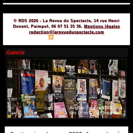
© RDS 2026 - La Revue du Spectacle, 14 rue Henri
Dunant, Paimpol, 06 07 51 35 36.
Mentions légales
redaction@larevueduspectacle.com
|
|
Plan du site
Syndication
Powered by WM
Galerie
Avignon Festival 2024 - rue
des Lices © Gil Chauveau.