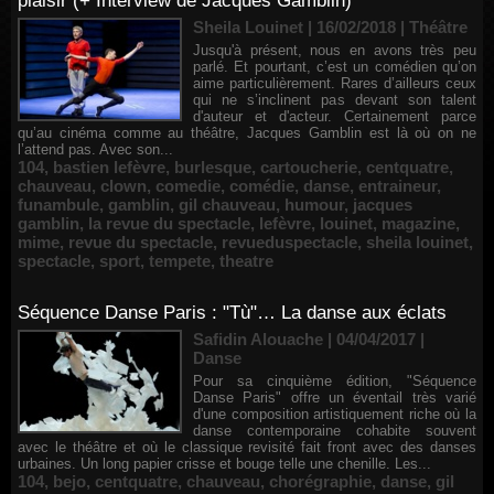
plaisir (+ Interview de Jacques Gamblin)
Sheila Louinet | 16/02/2018
|
Théâtre
Jusqu'à présent, nous en avons très peu
parlé. Et pourtant, c’est un comédien qu’on
aime particulièrement. Rares d’ailleurs ceux
qui ne s’inclinent pas devant son talent
d'auteur et d'acteur. Certainement parce
qu’au cinéma comme au théâtre, Jacques Gamblin est là où on ne
l’attend pas. Avec son...
104
,
bastien lefèvre
,
burlesque
,
cartoucherie
,
centquatre
,
chauveau
,
clown
,
comedie
,
comédie
,
danse
,
entraineur
,
funambule
,
gamblin
,
gil chauveau
,
humour
,
jacques
gamblin
,
la revue du spectacle
,
lefèvre
,
louinet
,
magazine
,
mime
,
revue du spectacle
,
revueduspectacle
,
sheila louinet
,
spectacle
,
sport
,
tempete
,
theatre
Séquence Danse Paris : "Tù"… La danse aux éclats
Safidin Alouache | 04/04/2017
|
Danse
Pour sa cinquième édition, "Séquence
Danse Paris" offre un éventail très varié
d'une composition artistiquement riche où la
danse contemporaine cohabite souvent
avec le théâtre et où le classique revisité fait front avec des danses
urbaines. Un long papier crisse et bouge telle une chenille. Les...
104
,
bejo
,
centquatre
,
chauveau
,
chorégraphie
,
danse
,
gil