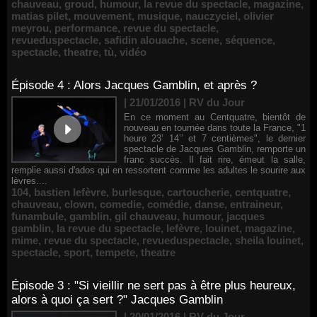
chauveau
,
groud
,
humour
,
la revue du spectacle
,
magazine
,
matias pilet
,
mouvement
,
musique
,
nauczyciel
,
olivier
meyrou
,
performance
,
revue du spectacle
,
revueduspectacle
,
safidin alouache
,
scene
,
séquence
,
spectacle
,
theatre
,
tù
,
vidéo
Épisode 4 : Alors Jacques Gamblin, et après ?
| 21/01/2016
|
RV du Jour
En ce moment au Centquatre, bientôt de
nouveau en tournée dans toute la France, "1
heure 23’ 14’’ et 7 centièmes", le dernier
spectacle de Jacques Gamblin, remporte un
franc succès. Il fait rire, émeut la salle,
remplie aussi d'ados qui en ressortent comme les adultes le sourire aux
lèvres....
104
,
bastien lefèvre
,
burlesque
,
cartoucherie
,
centquatre
,
chauveau
,
clown
,
comedie
,
comédie
,
danse
,
entraineur
,
funambule
,
gamblin
,
gil chauveau
,
humour
,
jacques
gamblin
,
la revue du spectacle
,
lefèvre
,
louinet
,
magazine
,
mime
,
revue du spectacle
,
revueduspectacle
,
sheila louinet
,
spectacle
,
sport
,
tempete
,
theatre
Épisode 3 : "Si vieillir ne sert pas à être plus heureux,
alors à quoi ça sert ?" Jacques Gamblin
| 20/01/2016
|
RV du Jour