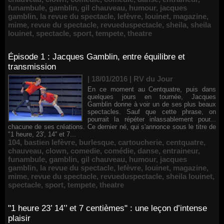
funambule
,
gamblin
,
gil chauveau
,
humour
,
jacques
gamblin
,
la revue du spectacle
,
lefèvre
,
louinet
,
magazine
,
mime
,
revue du spectacle
,
revueduspectacle
,
sheila
,
sheila
louinet
,
spectacle
,
sport
,
tempete
,
theatre
Épisode 1 : Jacques Gamblin, entre équilibre et
transmission
| 18/01/2016
|
RV du Jour
En ce moment au Centquatre, puis dans
quelques jours en tournée, Jacques
Gamblin donne à voir un de ses plus beaux
spectacles. Sauf que cette phrase, on
pourrait la répéter inlassablement pour...
chacune de ses créations. Ce dernier né, qui s'annonce sous le titre de
"1 heure, 23', 14'' et 7...
104
,
bastien lefèvre
,
burlesque
,
cartoucherie
,
centquatre
,
chauveau
,
clown
,
comedie
,
comédie
,
danse
,
entraineur
,
funambule
,
gamblin
,
gil chauveau
,
humour
,
jacques
gamblin
,
la revue du spectacle
,
lefèvre
,
louinet
,
magazine
,
mime
,
revue du spectacle
,
revueduspectacle
,
sheila louinet
,
spectacle
,
sport
,
tempete
,
theatre
"1 heure 23’ 14’’ et 7 centièmes" : une leçon d’intense
plaisir