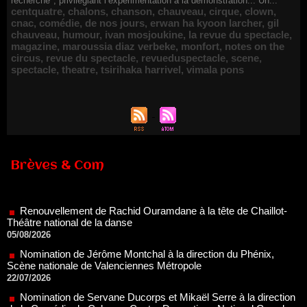
recherche", privilégiant l’expérimentation à la démonstration... Un...
centquatre
,
chalons
,
chanson
,
chauveau
,
cirque
,
clown
,
cnac
,
comédie
,
de nos jours
,
erwan ha kyoon larcher
,
gil
chauveau
,
humour
,
ivan mosjoukine
,
la revue du spectacle
,
magazine
,
maroussia diaz verbeke
,
monfort
,
notes on the
circus
,
revue du spectacle
,
revueduspectacle
,
scene
,
spectacle
,
theatre
,
tsirihaka harrivel
,
vimala pons
Brèves & Com
Renouvellement de Rachid Ouramdane à la tête de Chaillot-
Théâtre national de la danse
05/08/2026
Nomination de Jérôme Montchal à la direction du Phénix,
Scène nationale de Valenciennes Métropole
22/07/2026
Nomination de Servane Ducorps et Mikaël Serre à la direction
de la Comédie de Colmar - Centre Dramatique National Grand
Est Alsace
07/07/2026