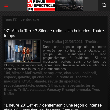
Tags (9) : centquatre
"X", Allo la Terre ? Silence radio… Un huis clos d'outre-
temps
Yves Kafka | 21/06/2021
|
Théâtre
Dans une capsule spatiale autonome
envoyée aux confins de la Galaxie, un
groupe de scientifiques se rend
progressivement à l'évidence… Si ses
messages partent sans encombres de
Pluton, ils ne rencontrent, après avoir traversé le silence infini des
espaces interstellaires, que le mutisme des...
104
,
Alistair McDowall
,
centquatre
,
chauveau
,
collectif
,
espace
,
galaxie
,
gil chauveau
,
la revue du spectacle
,
magazine
,
O'SO
,
planète
,
revue du spectacle
,
revueduspectacle
,
scene
,
SF
,
spatial
,
spectacle
,
terre
,
theatre
,
TnBA
,
vaisseau
,
Vanasay Khamphommala
,
Yves
Kafka
"1 heure 23’ 14’’ et 7 centièmes" : une leçon d’intense