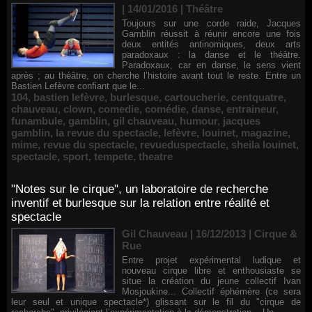
| 14/01/2016
|
Théâtre
Toujours sur une corde raide, Jacques
Gamblin réussit à réunir encore une fois
deux entités antinomiques, deux arts
paradoxaux : la danse et le théâtre.
Paradoxaux, car en danse, le sens vient
après ; au théâtre, on cherche l’histoire avant tout le reste. Entre un
Bastien Lefèvre confiant que le...
104
,
bastien lefèvre
,
burlesque
,
cartoucherie
,
centquatre
,
chauveau
,
clown
,
comedie
,
comédie
,
danse
,
entraineur
,
funambule
,
gamblin
,
gil chauveau
,
humour
,
jacques
gamblin
,
la revue du spectacle
,
lefèvre
,
louinet
,
magazine
,
mime
,
revue du spectacle
,
revueduspectacle
,
sheila louinet
,
spectacle
,
sport
,
tempete
,
theatre
"Notes sur le cirque", un laboratoire de recherche
inventif et burlesque sur la relation entre réalité et
spectacle
Gil Chauveau | 16/12/2013
|
Cirque &
Rue
Entre projet expérimental ludique et
nouveau cirque libre et enthousiaste se
situe la création du jeune collectif Ivan
Mosjoukine... Collectif éphémère (ce sera
leur seul et unique spectacle*) glissant sur le fil du "cirque de